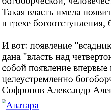
богоборческой, человечест
Такая власть имела появит
в грехе богоотступления, 
И вот: появление "всадник
дана "власть над четверто
собой появление впервые 
целеустремленно богобор
Софронов Александр Але