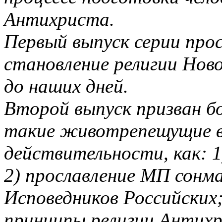
Антихриста.
Первый выпуск серии про
становление религии Нов
до наших дней.
Второй выпуск призван б
такие животрепещущие в
действительности, как: 
2) прославление МП сонм
Исповедников Российских
принципы религии Антихри