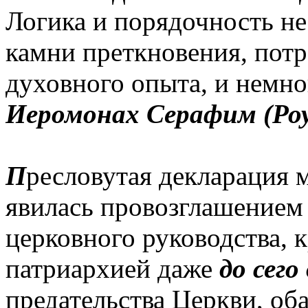
Логика и порядочность не
камни преткновения, потр
духовного опыта, и немно
Иеромонах Серафим (Роу
П
ресловутая декларация м
явилась провозглашение
церковного руководства, 
патриархией даже
до сего
предательства Церкви, об