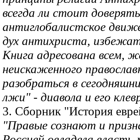
всегда ли стоит доверять
антиглобалистское движе
дух антихриста, избежат
Книга адресована всем, 
неискаженного православ
разобраться в сегодняшн
лжи" - диавола и его клев
3. Сборник "История евр
"Правые сознают и призн
Россией овладела власть