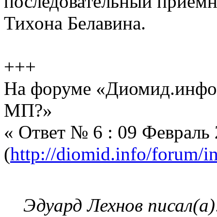
последовательный приемн
Тихона Белавина.
+++
На форуме «Диомид.инфо»
МП?»
« Ответ № 6 : 09 Февраль 
(
http://diomid.info/forum/i
Эдуард Лехнов писал(а)