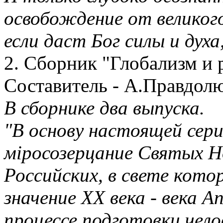
освобождение от великого
если даст Бог силы и духа
2. Сборник "Глобализм и 
Составитель - А.Правдол
В сборнике два выпуска.
"В основу настоящей сер
мiросозерцание Святых Н
Российских, в свете кот
значение XX века - века 
процессе подготовки чел