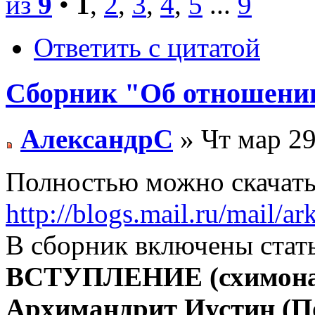
из
9
•
1
,
2
,
3
,
4
,
5
...
9
Ответить с цитатой
Сборник "Об отношени
АлександрС
» Чт мар 29
Полностью можно скачать
http://blogs.mail.ru/mail/a
В сборник включены стат
ВСТУПЛЕНИЕ (схимонах
Архимандрит Иустин 