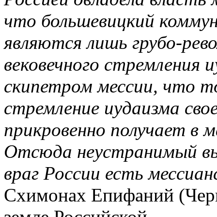
что большевицкий коммун
являются лишь грубо-ре
вековечного стремления и
скипетром мессии, что 
стремление иудаизма сво
прикровенно получает в м
Отсюда неустранимый вы
враг России есть мессиа
Схимонах Епифаний (Черн
земле Российской.