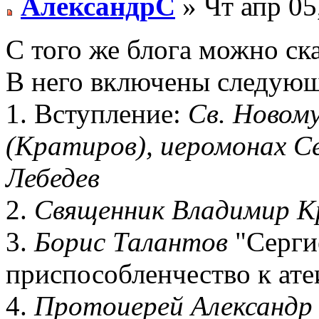
АлександрС
» Чт апр 05
С того же блога можно ск
В него включены следующ
1. Вступление:
Св. Новом
(Кратиров), иеромонах С
Лебедев
2.
Священник Владимир К
3.
Борис Талантов
"Серги
приспособленчество к ате
4.
Протоиерей Александр 