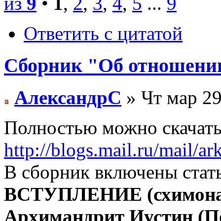
из
9
•
1
,
2
,
3
,
4
,
5
...
9
Ответить с цитатой
Сборник "Об отношени
АлександрС
» Чт мар 29
Полностью можно скачать
http://blogs.mail.ru/mail/a
В сборник включены стат
ВСТУПЛЕНИЕ (схимонах
Архимандрит Иустин 