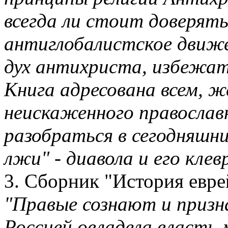
всегда ли стоит доверять
антиглобалистское движе
дух антихриста, избежат
Книга адресована всем, 
неискаженного православ
разобраться в сегодняшн
лжи" - диавола и его клев
3. Сборник "История евр
"Правые сознают и призн
Россией овладела власть