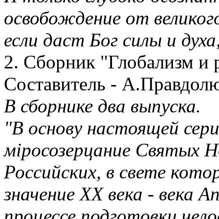
освобождение от великого
если даст Бог силы и духа
2. Сборник "Глобализм и 
Составитель - А.Правдол
В сборнике два выпуска.
"В основу настоящей сер
мiросозерцание Святых Н
Российских, в свете кот
значение XX века - века 
процессе подготовки чел