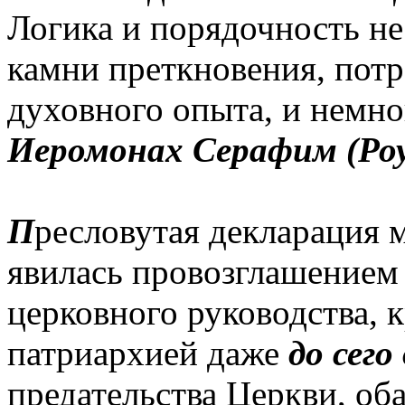
Логика и порядочность не
камни преткновения, потр
духовного опыта, и немно
Иеромонах Серафим (Роу
П
ресловутая декларация м
явилась провозглашение
церковного руководства, 
патриархией даже
до сего
предательства Церкви, об