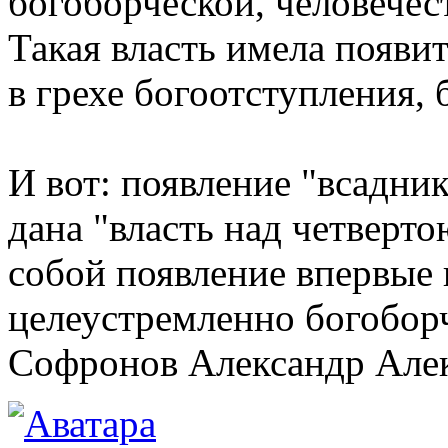
богоборческой, человечест
Такая власть имела появит
в грехе богоотступления, 
И вот: появление "всадник
дана "власть над четверто
собой появление впервые 
целеустремленно богобор
Софронов Александр Але