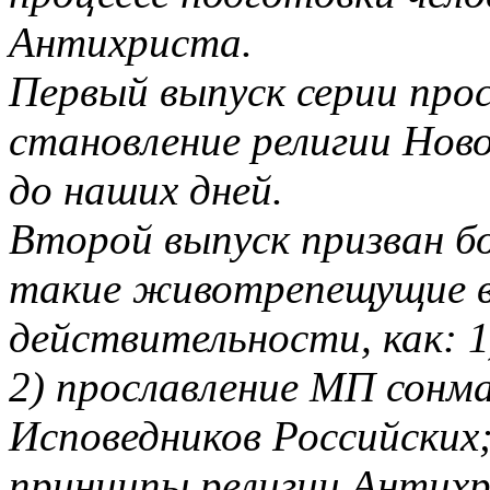
Антихриста.
Первый выпуск серии про
становление религии Нов
до наших дней.
Второй выпуск призван б
такие животрепещущие в
действительности, как: 
2) прославление МП сонм
Исповедников Российских
принципы религии Антихри