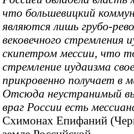
что большевицкий коммун
являются лишь грубо-ре
вековечного стремления и
скипетром мессии, что 
стремление иудаизма сво
прикровенно получает в м
Отсюда неустранимый вы
враг России есть мессиа
Схимонах Епифаний (Черн
земле Российской.