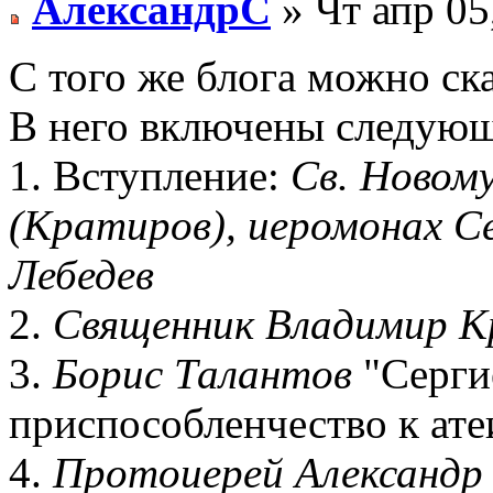
АлександрС
» Чт апр 05
С того же блога можно ск
В него включены следующ
1. Вступление:
Св. Новом
(Кратиров), иеромонах С
Лебедев
2.
Священник Владимир К
3.
Борис Талантов
"Серги
приспособленчество к ате
4.
Протоиерей Александр 