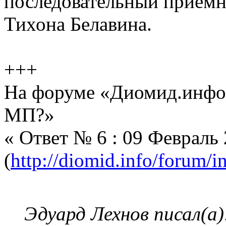
последовательный приемн
Тихона Белавина.
+++
На форуме «Диомид.инфо»
МП?»
« Ответ № 6 : 09 Февраль 
(
http://diomid.info/forum/i
Эдуард Лехнов писал(а)