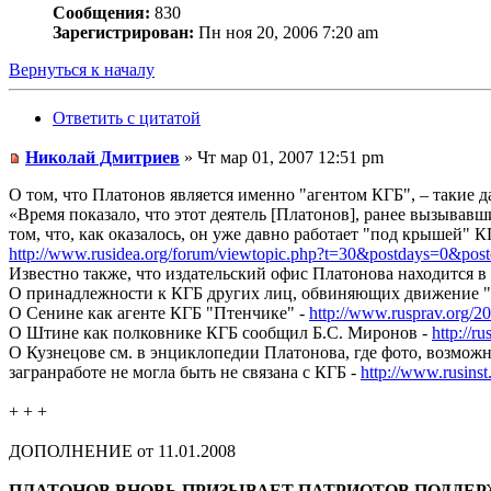
Сообщения:
830
Зарегистрирован:
Пн ноя 20, 2006 7:20 am
Вернуться к началу
Ответить с цитатой
Николай Дмитриев
» Чт мар 01, 2007 12:51 pm
О том, что Платонов является именно "агентом КГБ", – такие
«Время показало, что этот деятель [Платонов], ранее вызывавши
том, что, как оказалось, он уже давно работает "под крышей" 
http://www.rusidea.org/forum/viewtopic.php?t=30&postdays=0&post
Известно также, что издательский офис Платонова находится 
О принадлежности к КГБ других лиц, обвиняющих движение "
О Сенине как агенте КГБ "Птенчике" -
http://www.rusprav.org/2
О Штине как полковнике КГБ сообщил Б.С. Миронов -
http://r
О Кузнецове см. в энциклопедии Платонова, где фото, возмож
загранработе не могла быть не связана с КГБ -
http://www.rusins
+ + +
ДОПОЛНЕНИЕ от 11.01.2008
ПЛАТОНОВ ВНОВЬ ПРИЗЫВАЕТ ПАТРИОТОВ ПОДДЕР