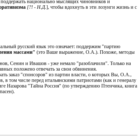
о поддержать национально мыслящих чиновников и
поративизма
[?! - Н.Д.
], чтобы вдохнуть в эти лозунги жизнь и с
рмальный русский язык это означает: поддержим "партию
ления массами"
(это Ваше выражение, О.А.). Похоже, методы
онов, Сенин и Ивашов - уже немало "разоблачили". Только на
лавных положено отвечать за свои обвинения.
ать заказ "спонсоров" из партии власти, о которых Вы, О.А.,
в, в том числе перед итальянскими патриотами (как и генералу
ниге Назарова "Тайна Россия" (по утверждению Птенчика, книга
пасен).