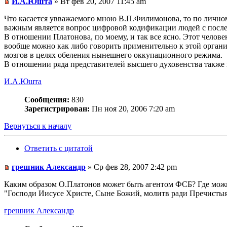
И.А.Юшта
» Вт фев 20, 2007 11:45 am
Что касается увважаемого мною В.П.Филимонова, то по личном
важным является вопрос цифровой кодификации людей с посл
В отношении Платонова, по моему, и так все ясно. Этот челове
вообще можно как либо говорить применительно к этой органи
мозгов в целях обеления нынешнего оккупационного режима.
В отношении ряда представителей высшего духовенства также 
И.А.Юшта
Сообщения:
830
Зарегистрирован:
Пн ноя 20, 2006 7:20 am
Вернуться к началу
Ответить с цитатой
грешник Александр
» Ср фев 28, 2007 2:42 pm
Каким образом О.Платонов может быть агентом ФСБ? Где можн
"Господи Иисусе Христе, Сыне Божий, молитв ради Пречистыя
грешник Александр