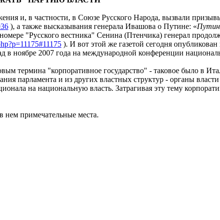
жения и, в частности, в Союзе Русского Народа, вызвали призыв
036
), а также высказывания генерала Ивашова о Путине: «
Путин 
 номере "Русского вестника" Сенина (Птенчика) генерал продо
.php?p=11175#11175
). И вот этой же газетой сегодня опубликова
д в ноябре 2007 года на международной конференции националь
вым термина "корпоративное государство" - таковое было в Ит
ания парламента и из других властных структур - органы власт
ионала на национальную власть. Затрагивая эту тему корпорати
 в нем примечательные места.