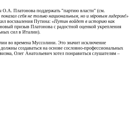
ы О.А. Платонова поддержать "партию власти" (см.
показал себя не только национальным, но и мiровым лидером!»
лжил восхваления Путина:
«Путин войдет в историю как
н новый призыв Платонова с радостной оценкой укрепления
ных сил в Италии).
алии во времена Муссолини. Это значит исключение
и должны создаваться на основе сословно-профессиональных
визма, Олег Анатольевич хотел понравиться слушателям –