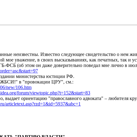
 данные неизвестны. Известно следующее свидетельство о нем ж
й мое уважение, в своих высказываниях, как печатных, так и уст
КГБ-ФСБ (об этом он даже доверительно поведал мне лично в июл
order=asc&start=97
в здании министерства юстиции РФ.
ЖБСИ!" в "провокации ЦРУ", см.:
006/new/106.htm
usidea.org/forum/viewtopic.php?t=152&start=83
но, выдает ориентацию "православного адвоката" – любителя кр
t.ru/articletext.asp?rzd=1&id=5937&abc=1
ЖАТЬ "ПАРТИЮ ВЛАСТИ"