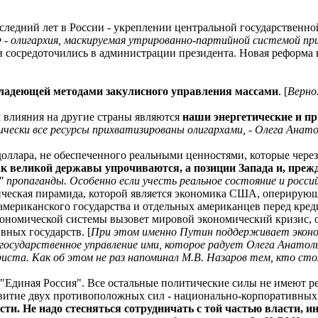
последний лет в России - укреплении центральной государственно
Ф - олигархия, маскируемая утрированно-партийной системой п
ти сосредоточились в администрации президента. Новая реформа
владеющей методами закулисного управления массами
. [
Верно
м влияния на другие страны являются
наши энергетические и пр
чески все ресурсы прихватизированы олигархами, - Олега Анато
оллара, не обеспеченного реальными ценностями, которые чере
ак великой державы упрочиваются, а позиции Запада и, пре
ропаганды. Особенно если учесть реальное состояние и российск
ническая пирамида, которой является экономика США, оперирую
мериканского государства и отдельных американцев перед креди
ономической системы вызовет мировой экономический кризис, ос
вных государств. [
При этом именно Путин поддерживает эконо
 государственное управление ими, которое радует Олега Анатол
ста. Как об этом не раз напоминал М.В. Назаров тем, кто стол
и "Единая Россия". Все остальные политические силы не имеют 
развитие двух противоположных сил - национально-корпоративны
и. Не надо стесняться сотрудничать с той частью власти, и