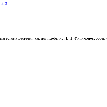
,
2
,
3
звестных деятелей, как антиглобалист В.П. Филимонов, борец с