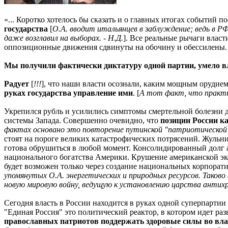
«... Коротко хотелось бы сказать и о главных итогах событий 
государства
[
О.А. вводит итальянцев в заблуждение; ведь в Р
даже возглавил на выборах. - Н.Д.
]. Все реальные рычаги влас
оппозиционные движения сдвинуты на обочину и обессилены.
Мы получили фактически диктатуру одной партии, умело 
Радует
[
!!!
], что наши власти осознали, каким мощным орудие
руках государства управление ими
. [
А тот факт, что практи
Укрепился рубль и усилились симптомы смертельной болезни д
системы Запада. Совершенно очевидно, что
позиции России к
фактах основано это повторение путинской "патриотической" п
стоят на пороге великих катастрофических потрясений. Жуль
готова обрушиться в любой момент. Консолидированный долг а
национального богатства Америки. Крушение американской эк
будет возможен только через создание национальных корпорати
упомянутых О.А. энергетических и природных ресурсов. Таково
новую мировую войну, ведущую к установлению царства антихри
Сегодня власть в России находится в руках одной суперпарти
"Единая Россия" это политический реактор, в котором идет 
православных патриотов поддержать здоровые силы во власт