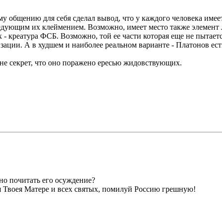
у общению для себя сделал вывод, что у каждого человека имее
едующим их клеймением. Возможно, имеет место также элемент
к - креатура ФСБ. Возможно, той ее части которая еще не пытаетс
зации. А в худшем и наиболее реальном варианте - Платонов ес
не секрет, что оно поражено ересью жидовствующих.
о почитать его осуждение?
 Твоея Матере и всех святых, помилуй Россию грешную!