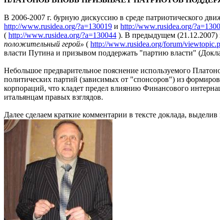
В 2006-2007 г. бурную дискуссию в среде патриотического дви
http://www.rusidea.org/?a=130019
и
http://www.rusidea.org/?a=130
(
http://www.rusidea.org/?a=130044
). В предыдущем (21.12.2007)
положительный герой»
(
http://www.rusidea.org/forum/viewtopic
власти Путина и призывом поддержать "партию власти" (Докла
Небольшое предварительное пояснение используемого Платоно
политических партий (зависимых от "спонсоров") из формиров
корпораций, что кладет предел влиянию Финансового интернац
итальянцам правых взглядов.
Далее сделаем краткие комментарии в тексте доклада, выделив