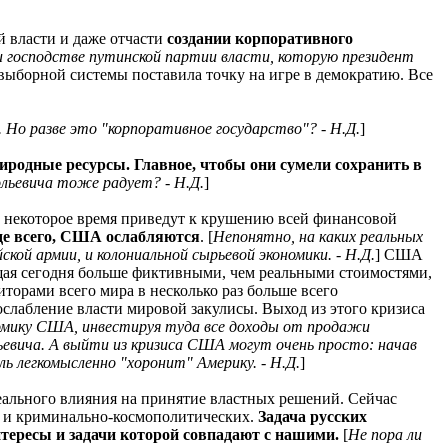
й власти и даже отчасти
создании корпоративного
ри господстве путинской партии власти, которую президент
 выборной системы поставила точку на игре в демократию. Все
. Но разве это "корпоративное государство"? - Н.Д.
]
иродные ресурсы. Главное, чтобы они сумели сохранить в
льевича тоже радует? - Н.Д.
]
з некоторое время приведут к крушению всей финансовой
жде всего, США ослабляются
. [
Непонятно, на каких реальных
ой армии, и колониальной сырьевой экономики. - Н.Д.
] США
щая сегодня больше фиктивными, чем реальными стоимостями,
торами всего мира в несколько раз больше всего
лабление власти мировой закулисы. Выход из этого кризиса
мику США, инвестируя туда все доходы от продажи
ьевича. А выйти из кризиса США могут очень просто: начав
ь легкомысленно "хоронит" Америку. - Н.Д.
]
реального влияния на принятие властных решений. Сейчас
х и криминально-космополитических.
Задача русских
нтересы и задачи которой совпадают с нашими.
[
Не пора ли