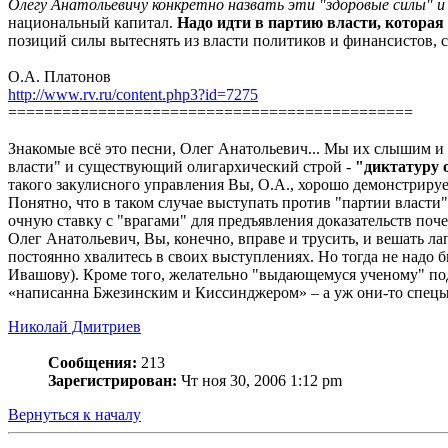
Олегу Анатольевичу конкретно назвать эти "здоровые силы" и 
национальный капитал.
Надо идти в партию власти, которая
позиций силы вытеснять из власти политиков и финансистов, 
О.А. Платонов
http://www.rv.ru/content.php3?id=7275
=============================================
Знакомые всё это песни, Олег Анатольевич... Мы их слышим и 
власти" и существующий олигархический строй -
"диктатуру 
такого закулисного управления Вы, О.А., хорошо демонстрирует
Понятно, что в таком случае выступать против "партии власти
очную ставку с "врагами" для предъявления доказательств поч
Олег Анатольевич, Вы, конечно, вправе и трусить, и вешать лап
постоянно хвалитесь в своих выступлениях. Но тогда не надо 
Ивашову). Кроме того, желательно "выдающемуся ученому" поду
«написанна Бжезинским и Киссинджером» – а уж они-то спецы в
Николай Дмитриев
Сообщения:
213
Зарегистрирован:
Чт ноя 30, 2006 1:12 pm
Вернуться к началу