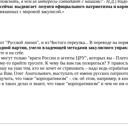
пояснить, в чем их интересы совпадают с нашими? - Н.Д.
] Над
 сейчас выдвигает лозунги официального патриотизма и кор
связанных с мировой закулисой.»
от "Русской линии", и из Чистого переулка... В переводе на но
одной партии, умело владеющей методами закулисного управ
е и на себе.
" могут только "враги России и агенты ЦРУ", которых вы - Плат
ему-то прийти трусите. К чему бы вам так позориться? У правос
шу на уши тем, кто не хочет ее стряхивать – надо ведь отрабатыв
бы Вам, Олег Анатольевич, выступать от имени русских патриото
чить, что такое "корпоративизм" – см. об этом, например, в к
 таких делах и знают, что такое "корпоративизм" и чем он им о