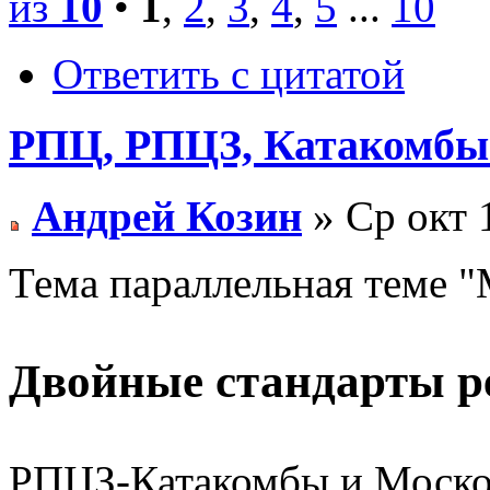
из
10
•
1
,
2
,
3
,
4
,
5
...
10
Ответить с цитатой
РПЦ, РПЦЗ, Катакомбы 
Андрей Козин
» Ср окт 
Тема параллельная теме "
Двойные стандарты р
РПЦЗ-Катакомбы и Москов