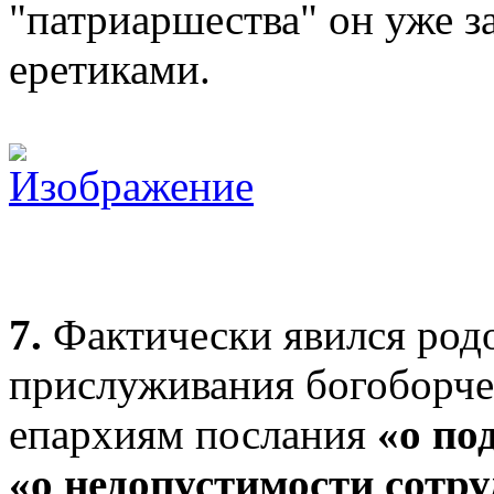
"патриаршества" он уже з
еретиками.
7.
Фактически явился род
прислуживания богоборчес
епархиям послания
«о по
«о недопустимости сотру