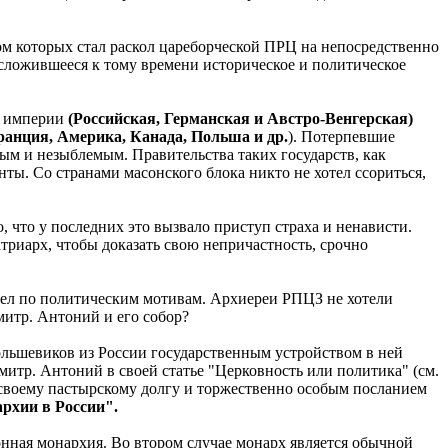
ом которых стал раскол цареборческой ПРЦ на непосредственно
сложившееся к тому времени историческое и политическое
е империи
(Российская, Германская и Австро-Венгерская)
ранция, Америка, Канада, Польша и др.
). Потерпевшие
м и незыблемым. Правительства таких государств, как
ты. Со странами масонского блока никто не хотел ссориться,
, что у последних это вызвало приступ страха и ненависти.
атриарх, чтобы доказать свою непричастность, срочно
шел по политическим мотивам. Архиереи РПЦЗ не хотели
митр. Антоний и его собор?
ольшевиков из России государственным устройством в ней
 митр. Антоний в своей статье "Церковность или политика" (см.
ен своему пастырскому долгу и торжественно особым посланием
рхии в России".
ионная монархия. Во втором случае монарх является обычной