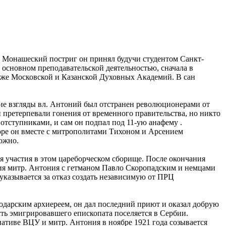
 Монашеский постриг он принял будучи студентом Санкт-
 основном преподавательской деятельностью, сначала в
зже Московской и Казанской Духовных Академий. В сан
ские взгляды вл. Aнтоний был отстранен революционерами от
и претерпевали гонения от временного правительства, но никто
 отступниками, и сам он подпал под 11-ую анафему .
оре он вместе с митрополитами Тихоном и Арсением
ожно.
я участия в этом цареборческом сборище. После окончания
ния митр. Антония с гетманом Павло Скоропадским и немцами
указывается за отказ создать независимую от ПРЦ
одарским архиереем, он дал последний приют и оказал добрую
ть эмигрировавшего епископата поселяется в Сербии.
ативе ВЦУ и митр. Антония в ноябре 1921 года созывается