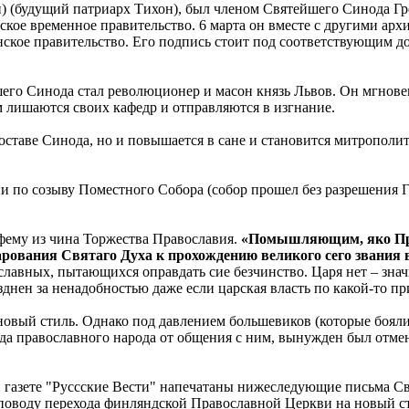
) (будущий патриарх Тихон), был членом Святейшего Синода Гр
ское временное правительство. 6 марта он вместе с другими арх
ское правительство. Его подпись стоит под соответствующим до
шего Синода стал революционер и масон князь Львов. Он мгнов
ишаются своих кафедр и отправляются в изгнание.
 составе Синода, но и повышается в сане и становится митропол
 по созыву Поместного Собора (собор прошел без разрешения Го
.
фему из чина Торжества Православия.
«Помышляющим, яко Прав
рования Святаго Духа к прохождению великого сего звания в
авных, пытающихся оправдать сие безчинство. Царя нет – значи
зднен за ненадобностью даже если царская власть по какой-то пр
новый стиль. Однако под давлением большевиков (которые боял
ода православного народа от общения с ним, вынужден был отме
 газете "Руссские Вести" напечатаны нижеследующие письма С
 поводу перехода финляндской Православной Церкви на новый