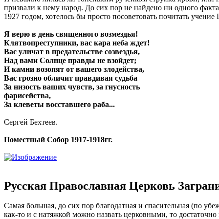
призвали к нему народ. До сих пор не найдено ни одного фак
1927 годом, хотелось бы просто посоветовать почитать учение
Я верю в день священного возмездья!
Клятвопреступники, вас кара неба ждет!
Вас уличат в предательстве созвездья,
Над вами Солнце правды не взойдет;
И камни возопят от вашего злодейства,
Вас грозно обличит правдивая судьба
За низость ваших чувств, за гнусность
фарисейства,
За клеветы восставшего раба...
Сергей Бехтеев.
Поместный Собор 1917-1918гг.
Русская Православная Церковь Загран
Самая большая, до сих пор благодатная и спасительная (по уб
как-то и с натяжкой можно назвать церковными, то достаточн