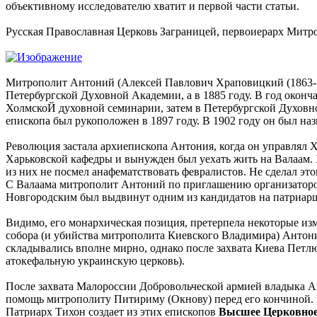
объективному исследователю хватит и первой части статьи.
Русская Православная Церковь Заграницей, первоиерарх Мит
Митрополит Антоний (Алексей Павлович Храповицкий (1863-19
Петербургской Духовной Академии, а в 1885 гoду. В год оконч
ХолмскоЙ духовной семинарии, затем в Петербургской Духовн
епископа был рукоположен в 1897 году. В 1902 году он был н
Революция застала архиепископа Антония, когда он управлял Х
Харьковской кафедры и вынужден был уехать жить на Валаам. Х
из них не посмел анафематствовать февралистов. Не сделал это
С Валаама митрополит Антоний по приглашению организаторов 
Новгородским был выдвинут одним из кандидатов на патриарш
Видимо, его монархическая позиция, претерпела некоторые изм
собора (и убийства митрополита Киевского Владимира) Антон
складывались вполне мирно, однако после захвата Киева Петлю
атокефальную украинскую церковь).
После захвата Малороссии Добровольческой армией владыка А
помощь митрополиту Питириму (Окнову) перед его кончиной. 
Патриарх Тихон создает из этих епископов
Высшее Церковное