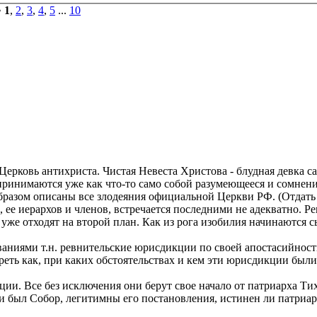
•
1
,
2
,
3
,
4
,
5
...
10
рковь антихриста. Чистая Невеста Христова - блудная девка са
ринимаются уже как что-то само собой разумеющееся и сомнен
разом описаны все злодеяния официальной Церкви РФ. (Отдать 
 ее иерархов и членов, встречается последними не адекватно. Р
же отходят на второй план. Как из рога изобилия начинаются сы
ваниями т.н. ревнительские юрисдикции по своей апостасийнос
еть как, при каких обстоятельствах и кем эти юрисдикции были
ции. Все без исключения они берут свое начало от патриарха Ти
и был Собор, легитимны его постановления, истинен ли патриа