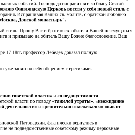
ковных событий. Господь да направит все ко благу Святой
ловляю Финляндскую Церковь ввести у себя новый стиль с
брания. Испрашивая Ваших св. молитв, с братской любовью
. Москва, Донской монастырь".
ый стиль. Прошу Вас и братию св. обители Вашей не смущаться
итв и призываю на обитель Вашу Божие благословение. Ваш
оре 17-18гг. профессор Лебедев доказал полную
н уже запятнал себя общением с еретиками.
ении советской власти»
и
«о недопустимости
ветской власти по поводу
«тяжелой утраты», «неожиданно
ой деятельности»
и
«решительно отмежевался» «как от
хоновской Патриархии, фактически вернулись в
ругие не подведомственные советскому режиму церковные