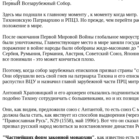
ПервыЙ Всезарубежный Собор.
Здесь мы подошли к главному моменту , к моменту когда митр.
Тихоновскую Патриархию и РПЦЗ. Но прежде, чем перейти рас
положение в мире.
После окончания Первой Мировой Войны глобальное мироустр
были уничтожены, Главенствующее место в мире заняли госуда
поражение в войне народы были обобраны жидо-масонами до "н
Сербия, Румыния, Германия, Австрия, Советский Союз, Япония 
все понимали - это может кончиться плохо.
Поэтому, когда собор зарубежных епископов призвал страны "с
Они обрушили весь свой гнев на патриарха Тихона и его еписко
распустил ВЦУ и назначил главой зарубежной части ПРЦ митр
Антоний Храповицкий и его архиереи отказались подчиниться
подобно Тихону сотрудничать с большевиками, но и их позици
Они, как видим, предложили союз с Антантой, то есть союз С
должна была стать, как явствует из способов выдворения (чере
"Православная Русь", N29 (1558), май 1996г). Вот что он сказ
призвал русский народ молиться за возстановление династии 
"Частнейших форм законной монархии"
, как известно есть