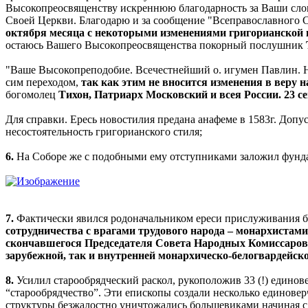
Высокопреосвященству искреннюю благодарность за Ваши слова
Своей Церкви. Благодарю и за сообщение "Всеправославного 
октября месяца с некоторыми изменениями григорианской 
остаюсь Вашего Высокопреосвященства покорный послушник
"Ваше Высокопреподобие. Всечестнейший о. игумен Павлин. На
сим переходом,
так как этим не вносится изменения в веру 
богомолец
Тихон, Патриарх Московский и всея России. 23 с
Для справки. Ересь новостилия предана анафеме в 1583г. Допус
несостоятельность григорианского стиля;
6.
На Соборе же с подобными ему отступниками заложил фундам
7.
Фактически явился родоначальником ереси прислуживания бо
сотрудничества с врагами трудового народа – монархистами
скончавшегося Председателя Совета Народных Комиссаров 
зарубежной, так и внутренней монархическо-белогвардейск
8.
Усилил старообрядческий раскол, рукоположив 33 (!) единов
“старообрядчество”. Эти епископы создали несколько единове
структуры безжалостно уничтожались большевиками начиная с 2