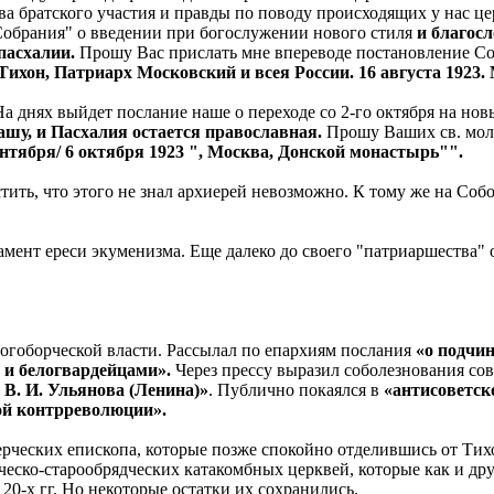
 братского участия и правды по поводу происходящих у нас цер
Собрания" о введении при богослужении нового стиля
и благос
пасхалии.
Прошу Вас прислать мне впереводе постановление Со
Тихон, Патриарх Московский и всея России. 16 августа 1923
 днях выйдет послание наше о переходе со 2-го октября на нов
нашу, и Пасхалия остается православная.
Прошу Ваших св. мол
ентября/ 6 октября 1923 ", Москва, Донской монастырь"".
тить, что этого не знал архиерей невозможно. К тому же на Соб
ент ереси экуменизма. Еще далеко до своего "патриаршества" о
гоборческой власти. Рассылал по епархиям послания
«о подчин
 и белогвардейцами».
Через прессу выразил соболезнования со
В. И. Ульянова (Ленина)»
. Публично покаялся в
«антисоветск
ой контрреволюции».
ерческих епископа, которые позже спокойно отделившись от Ти
рческо-старообрядческих катакомбных церквей, которые как и д
0-х гг. Но некоторые остатки их сохранились.