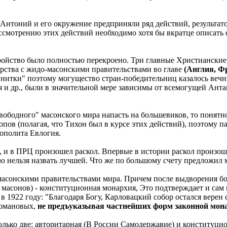
 Антоний и его окружение предприняли ряд действий, результат
смотрению этих действий необходимо хотя бы вкратце описать 
ойство было полностью перекроено. Три главные Христиански
рства с жидо-масонскими правительствами во главе
(Англия, Ф
итки" поэтому могущество стран-победительниц казалось вечны
и др., были в значительной мере зависимы от всемогущей Антан
вободного" масонского мира напасть на большевиков, то понятно
пов (полагая, что Тихон был в курсе этих действий), поэтому п
ополита Евлогия.
, и в ПРЦ произошел раскол. Впервые в истории раскол произо
ю нельзя назвать лучшей. Что же по большому счету предложил 
 масонскими правительствами мира. Причем после выдворения б
з масонов) - конституционная монархия, Это подтверждает и сам
ал в 1922 году: "Благодаря Богу, Карловацкий собор остался вер
Романовых,
не предъуказывая частнейших форм законной мона
 только две: авторитарная (В России Самодержавие) и конституц