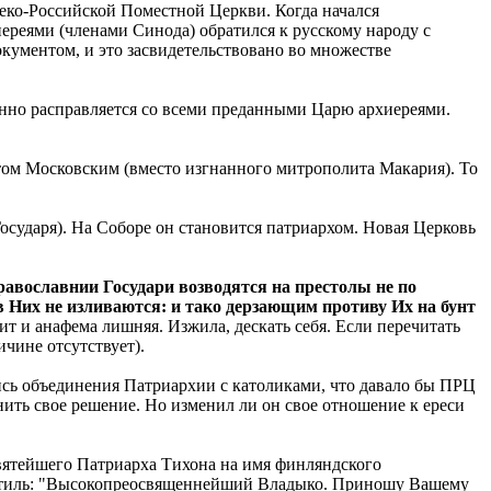
еко-Российской Поместной Церкви. Когда начался
иереями (членами Синода) обратился к русскому народу с
кументом, и это засвидетельствовано во множестве
енно расправляется со всеми преданными Царю архиереями.
итом Московским (вместо изгнанного митрополита Макария). То
сударя). На Соборе он становится патриархом. Новая Церковь
ославнии Государи возводятся на престолы не по
 Них не изливаются: и тако дерзающим противу Их на бунт
т и анафема лишняя. Изжила, дескать себя. Если перечитать
ичине отсутствует).
ись объединения Патриархии с католиками, что давало бы ПРЦ
нить свое решение. Но изменил ли он свое отношение к ереси
вятейшего Патриарха Тихона на имя финляндского
 стиль: "Высокопреосвященнейший Владыко. Приношу Вашему