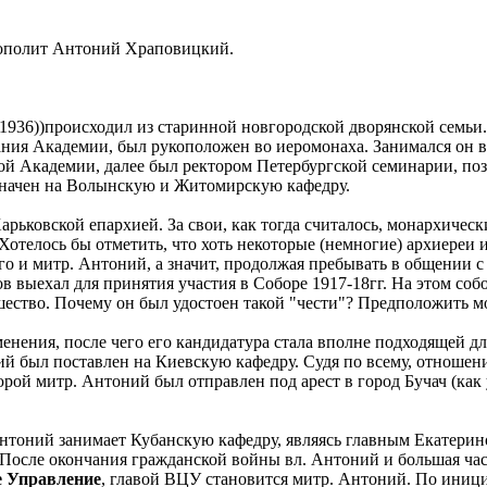
рополит Антоний Храповицкий.
36))происходил из старинной новгородской дворянской семьи.
ания Академии, был рукоположен во иеромонаха. Занимался он в
ой Академии, далее был ректором Петербургской семинарии, по
азначен на Волынскую и Житомирскую кафедру.
арьковской епархией. За свои, как тогда считалось, монархиче
отелось бы отметить, что хоть некоторые (немногие) архиереи 
го и митр. Антоний, а значит, продолжая пребывать в общении с
выехал для принятия участия в Соборе 1917-18гг. На этом соб
ество. Почему он был удостоен такой "чести"? Предположить м
енения, после чего его кандидатура стала вполне подходящей дл
ий был поставлен на Киевскую кафедру. Судя по всему, отноше
рой митр. Антоний был отправлен под apeст в город Бучач (как 
нтоний занимает Кубанскую кафедру, являясь главным Екатерин
После окончания гражданской войны вл. Антоний и большая час
 Управление
, главой ВЦУ становится митр. Антоний. По иници