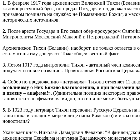
1.
В феврале 1917 года архиепископ Виленский Тихон (Белавин
клятвопреступный бунт, он предал Государя и поддержал масон
призывом поминать на службах не Помазанника Божия, а масон
исторических источников.
2.
После ареста Государя и Его семьи обер-прокурором Святей
Митрополиты Московский Макарий и Петроградский Питирим л
Архиепископ Тихон (Белавин), наоборот, не только остается в
есть масоны ему доверяют. Тоже общеизвестный факт.
3.
Летом 1917 года митрополит Тихон - активный член комиссии
получает и новое название - Православная Российская Церковь
4.
Собор по предложению «патриарха» Тихона отменяет 11 ана
особливому о Них Божию благоволению, и при помазании да
и измену – анафема!».
(Удивительна позиция некоторых правосл
заново текст анафематизма видно, что он и не может быть упра
5.
В 1923 году патриарх Тихон переводит Русскую Церковь на 
защитника в западном мире в лице папы Римского) и из-за отх
новостилия?
Указывает князь Николай Давыдович Жевахов: "В финляндской
архиепископа Серафима и игумена Валаамского монастыря по