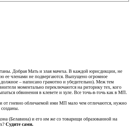
таны. Добрая Мать и злая мачеха. В каждой юрисдикции, не
ию ее членами не подвергаются. Выпущено огромное
должное – написано грамотно и убедительно). Меж тем
евнители моментально переключаются на риторику тех, кого
паться обвинения в клевете и хуле. Все точь-в-точь как в МП.
ти от гневно обличаемой ими МП мало чем отличаются, нужно
 созданы.
хона (Белавина) и его им же со товарищи образованной на
рх?
Судите сами.