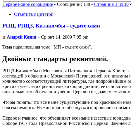
Первое новое сообщение
• Сообщений: 138 •
Страница
1
из
10
Ответить с цитатой
РПЦ, РПЦЗ, Катакомбы - судите сами
Андрей Козин
» Ср окт 14, 2009 7:05 pm
Тема параллельная теме "МП - судите сами".
Двойные стандарты ревнителей.
РПЦЗ-Катакомбы и Московская Патриархия. Церковь Христа - Це
состоящей в общении с Московской Патриархией эти штампы п
количество соответствующей литературы, где подробнейшим об
критика уже самих ревнительских юрисдикций, ее основателей,
они только что обличали и учение Церкви со здравым смыслом у
Чтобы понять, что все ныне существующие под красивыми наз
совсем немного. Нужно просто обернуться в прошлое и посмотр
Первое и главное, что объединяет все ныне известные юрисдик
Соборе 1917 года Православной Российской Церкви. Законен л