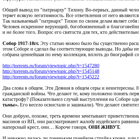
Общий вывод по "патриарху" Тихону. Во-первых, данный челов
теряет всякую легитимность. Все ответвления от него являют
Так называемый "патриарх" Тихон по своим делам являет себя
Человек искреннне верующий, богобоязненный и благоговейный
и не более того. Вопрос его святости для тех, кто действитель
Собор 1917-18гг.
Эту статью можно было бы существенно расши
этом Соборе и сделал бы соответствующие выводы. Но дабы не 
собрана ценнейшая по нему коллекция, вплоть до биографий с
http://torrents.ru/forum/viewtopic.php?t=1547280
http://torrents.ru/forum/viewtopic.php?t=1545148
http://torrents.ru/forum/viewtopic.php?t=1545222
Два слова в общем. Эти Деяния в общем серы и неинтересны. Но 
гражданской войны. Что делают те, кому положено понять перв
катастрофу? (Показательнел случай выступления на Соборе о
тьмы».
Его весело освистали и зашикали). Что делают святит
Они добрую, похоже, треть времени зачитывают приветственн
масонов из ВП, они рассматривают жалобу иудейского раввина
наперсный крест, они… Короче говоря,
ОНИ ЖИВУТ.
И неважно лилась ли тоненьким ручейком струйка крови, или п