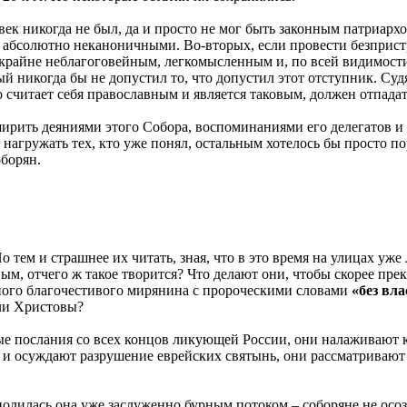
ек никогда не был, да и просто не мог быть законным патриарх
ся абсолютно неканоничными. Bо-вторых, если провести безприс
 крайне неблагоговейным, легкомысленным и, по всей видимост
 никогда бы не допустил то, что допустил этот отступник. Су
но считает себя православным и является таковым, должен отпадат
рить деяниями этого Собора, воспоминаниями его делегатов и и
нагружать тех, кто уже понял, остальным хотелось бы просто п
оборян.
тем и страшнее их читать, зная, что в это время на улицах уже 
ым, отчего ж такое творится? Что делают они, чтобы скорее пре
дного благочестивого мирянина с пророческими словами
«без вл
ели Христовы?
ые послания со всех концов ликующей России, они налаживают 
 и осуждают разрушение еврейских святынь, они рассматривают 
олилась она уже заслуженно бурным потоком – соборяне не осозн