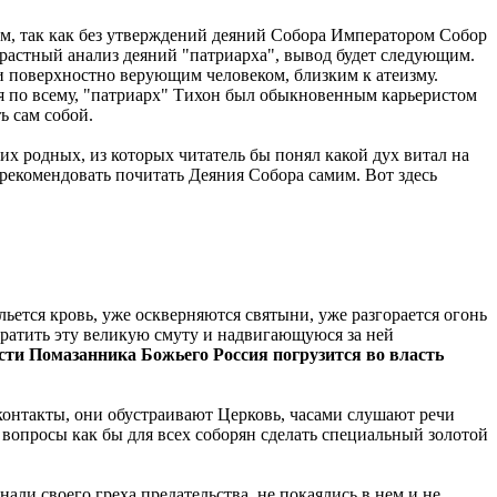
ом, так как без утверждений деяний Собора Императором Собор
трастный анализ деяний "патриарха", вывод будет следующим.
и поверхностно верующим человеком, близким к атеизму.
дя по всему, "патриарх" Тихон был обыкновенным карьеристом
ь сам собой.
х родных, из которых читатель бы понял какой дух витал на
орекомендовать почитать Деяния Собора самим. Вот здесь
льется кровь, уже оскверняются святыни, уже разгорается огонь
кратить эту великую смуту и надвигающуюся за ней
асти Помазанника Божьего Россия погрузится во власть
контакты, они обустраивают Церковь, часами слушают речи
вопросы как бы для всех соборян сделать специальный золотой
али своего греха предательства, не покаялись в нем и не