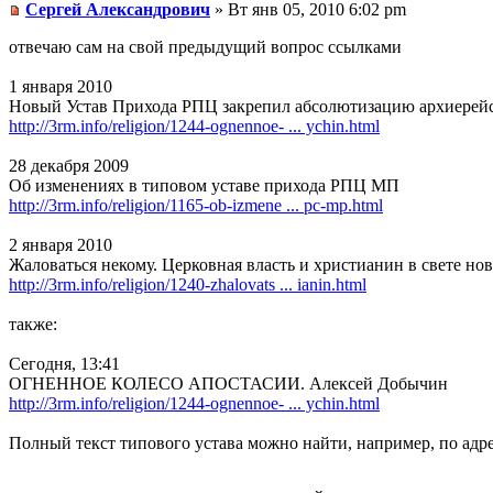
Сергей Александрович
» Вт янв 05, 2010 6:02 pm
отвечаю сам на свой предыдущий вопрос ссылками
1 января 2010
Новый Устав Прихода РПЦ закрепил абсолютизацию архиерейско
http://3rm.info/religion/1244-ognennoe- ... ychin.html
28 декабря 2009
Об изменениях в типовом уставе прихода РПЦ МП
http://3rm.info/religion/1165-ob-izmene ... pc-mp.html
2 января 2010
Жаловаться некому. Церковная власть и христианин в свете н
http://3rm.info/religion/1240-zhalovats ... ianin.html
также:
Сегодня, 13:41
ОГНЕННОЕ КОЛЕСО АПОСТАСИИ. Алексей Добычин
http://3rm.info/religion/1244-ognennoe- ... ychin.html
Полный текст типового устава можно найти, например, по адр