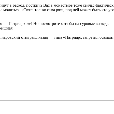
уйдут в раскол, постричь Вас в монастырь тоже сейчас фактич
с молиться. «Свята только сама ряса, под ней может быть кто уг
м — Патриарх же! Но посмотрите хотя бы на суровые взгляды — п
рышная.
ся пиаровский отыгрыш назад — типа «Патриарх запретил освящат