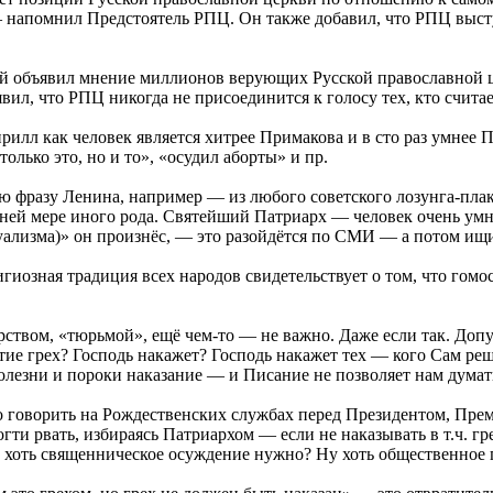
, — напомнил Предстоятель РПЦ. Он также добавил, что РПЦ вы
рый объявил мнение миллионов верующих Русской православной
ил, что РПЦ никогда не присоединится к голосу тех, кто считае
илл как человек является хитрее Примакова и в сто раз умнее 
олько это, но и то», «осудил аборты» и пр.
ю фразу Ленина, например — из любого советского лозунга-плакат
ней мере иного рода. Святейший Патриарх — человек очень умн
суализма)» он произнёс, — это разойдётся по СМИ — а потом ищ
игиозная традиция всех народов свидетельствует о том, что гомо
рством, «тюрьмой», ещё чем-то — не важно. Даже если так. Допу
тие грех? Господь накажет? Господь накажет тех — кого Сам реши
 болезни и пороки наказание — и Писание не позволяет нам думат
го говорить на Рождественских службах перед Президентом, Пре
ти рвать, избираясь Патриархом — если не наказывать в т.ч. гр
о хоть священническое осуждение нужно? Ну хоть общественное