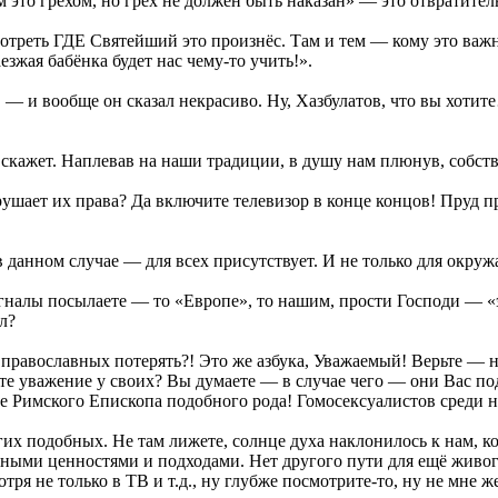
м это грехом, но грех не должен быть наказан» — это отвратите
отреть ГДЕ Святейший это произнёс. Там и тем — кому это важн
зжая бабёнка будет нас чему-то учить!».
в — и вообще он сказал некрасиво. Ну, Хазбулатов, что вы хоти
е скажет. Наплевав на наши традиции, в душу нам плюнув, собст
арушает их права? Да включите телевизор в конце концов! Пруд п
в данном случае — для всех присутствует. И не только для окру
игналы посылаете — то «Европе», то нашим, прости Господи — 
л?
равославных потерять?! Это же азбука, Уважаемый! Верьте — не 
ете уважение у своих? Вы думаете — в случае чего — они Вас п
е Римского Епископа подобного рода! Гомосексуалистов среди н
огих подобных. Не там лижете, солнце духа наклонилось к нам, 
ными ценностями и подходами. Нет другого пути для ещё живого
тря не только в ТВ и т.д., ну глубже посмотрите-то, ну не мне 