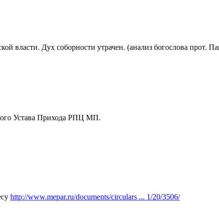
й власти. Дух соборности утрачен. (анализ богослова прот. Па
ового Устава Прихода РПЦ МП.
есу
http://www.mepar.ru/documents/circulars ... 1/20/3506/