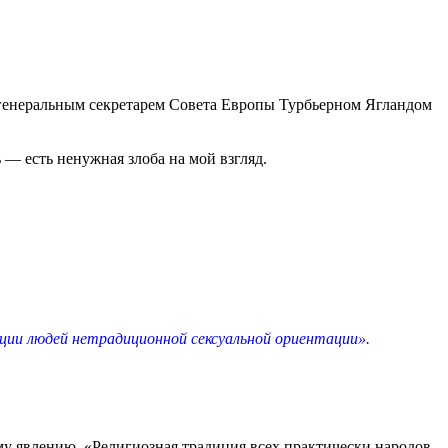
 генеральным секретарем Совета Европы Турбьерном Ягландом
— есть ненужная злоба на мой взгляд.
ции людей нетрадиционной сексуальной ориентации».
му явлению. «Религиозная традиция всех практически народов