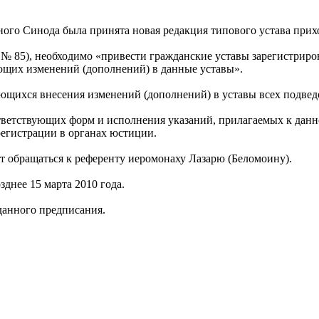
ного Синода была принята новая редакция типового устава прих
№ 85), необходимо «привести гражданские уставы зарегистриро
ющих изменений (дополнений) в данные уставы».
ющихся внесения изменений (дополнений) в уставы всех подве
тветствующих форм и исполнения указаний, прилагаемых к данн
егистрации в органах юстиции.
ет обращаться к референту иеромонаху Лазарю (Беломоину).
днее 15 марта 2010 года.
данного предписания.