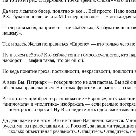
На то это и грех. С Церковной точки зрения. Слова «мы считае
Да чего я сыплю бисер, понятно ж всё… Всё просто. Надо посм
Р.Хазбулатов после визита М.Тэтчер произнёс — «вот каждая зае
Тэтчер для меня, например — не «бабёнка», Хазбулатов не пра
нашему».
Так и здесь. Желая понравиться «Европе» — кто только чего н
Ну и зачем всё это? Кто сейчас гонит гомосексуалистов, кто н
наоборот — мафия такая, что ой-ой-ой.
Но ведь понятие греха, постыдности, некрасивости, пошлости 
А ведь Вы, Патриарх — говорили это не для паствы. Вы всё с
обычным православным. На «том» фронте выиграете — а смыс
А что толку приобрести расположение «Европы», но уважение п
«дипломата» и «политика» изображать — если реально потеря
— поматросят и бросят! Ну Вы найдите хоть одно высказывани
Да дело даже не в этом. Это не только Вас лично касается. Мн
русскими, за православными, за Россией, за нашими традицион
— сколько объективная реальность. Оглядитесь. Оглядитесь, смо