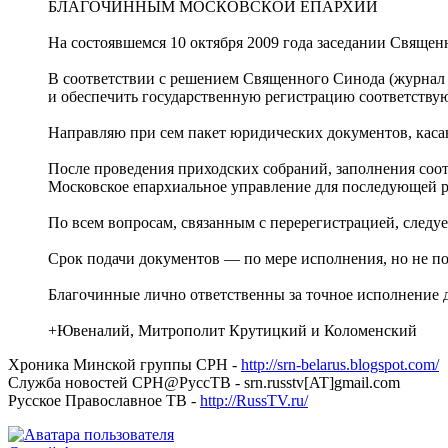
БЛАГОЧИННЫМ МОСКОВСКОЙ ЕПАРХИИ
На состоявшемся 10 октября 2009 года заседании Священ
В соответствии с решением Священного Синода (журнал 
и обеспечить государственную регистрацию соответству
Направляю при сем пакет юридических документов, каса
После проведения приходских собраний, заполнения соо
Московское епархиальное управление для последующей р
По всем вопросам, связанным с перерегистрацией, следу
Срок подачи документов — по мере исполнения, но не поз
Благочинные лично ответственны за точное исполнение 
+Ювеналий, Митрополит Крутицкий и Коломенский
Хроника Минской группы СРН -
http://srn-belarus.blogspot.com/
Служба новостей СРН@РуссТВ - srn.russtv[AT]gmail.com
Русское Православное ТВ -
http://RussTV.ru/