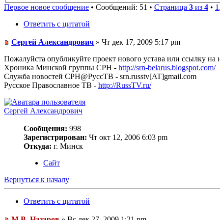
Первое новое сообщение
• Сообщений: 51 •
Страница
3
из
4
•
1
Ответить с цитатой
Сергей Александрович
» Чт дек 17, 2009 5:17 pm
Пожалуйста опубликуйте проект нового устава или ссылку на 
Хроника Минской группы СРН -
http://srn-belarus.blogspot.com/
Служба новостей СРН@РуссТВ - srn.russtv[AT]gmail.com
Русское Православное ТВ -
http://RussTV.ru/
Сергей Александрович
Сообщения:
998
Зарегистрирован:
Чт окт 12, 2006 6:03 pm
Откуда:
г. Минск
Сайт
Вернуться к началу
Ответить с цитатой
М.В. Назаров
» Вс дек 27, 2009 1:21 pm