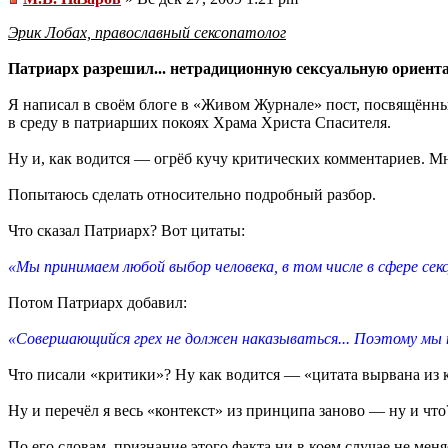
Эрик Лобах, православный сексопатолог
Патриарх разрешил... нетрадиционную сексуальную ориент
Я написал в своём блоге в «Живом Журнале» пост, посвящённ
в среду в патриарших покоях Храма Христа Спасителя.
Ну и, как водится — огрёб кучу критических комментариев. Мн
Попытаюсь сделать относительно подробный разбор.
Что сказал Патриарх? Вот цитаты:
«Мы принимаем любой выбор человека, в том числе в сфере секс
Потом Патриарх добавил:
«Совершающийся грех не должен наказываться... Поэтому мы 
Что писали «критики»? Ну как водится — «цитата вырвана из ко
Ну и перечёл я весь «контекст» из принципа заново — ну и что
По его словам, признание этого факта ни в коем случае не ме