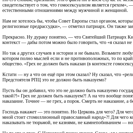
свидетельствует о том, что гомосексуализм является грехом»
естественными отношениями между мужчиной и женщиной.
Нам не хотелось бы, чтобы Совет Европы стал органом, кото
религиозные предрассудки», — отметил патриарх. Он также заяв
Прекрасно. Ну дураку понятно, — что Святейший Патриарх Кир
контекст — дабы потом можно было говорить, что «я сказал не т
Но так а других случаев в истории и не бывало. Возьмите любу
котором полно мыслей если и не противоположных, то по край
общество. «Грех не должен быть наказан (в контексте гомосек
Кстати — ну а что он ещё при этом сказал? Ну сказал, что «рел
Предстоятеля РПЦ это не должно быть наказуемо?
Пусть бы он добавил, что это не должно быть наказуемо госуда
такой?!» Грех не должен быть наказуем?! А на что вообще поня
наказание. Точнее — не грех, а порок. Смерть не наказание, а
Господь накажет — это понятно. Но Церковь для чего? Для че
мной стоит стомиллионный православный народ»?! Для чего ког
наказывать не тюрьмой, не казнями, не камнепобиванием — н