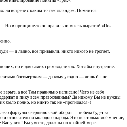
льное нивелирование понятия «грех».
о: на встрече с каким-то там ягландом. Помнится —
те… Но в принципе-то он правильно мысль выразил! «По-
венно.
руди — и ладно, все привыкли, никто никого не трогает,
жающих, но и для самих греховодников. Хотя бы внутренне.
«элитам» богомерзким — да кому угодно — лишь бы не
верьте, а всё Там правильно написано! Чего из себя
оддержат в пику всем православным? Да никому Вы не нужны
их было полно, но никто так не «прогибался»!
колесо фортуны свершило свой оборот — победа будет за
 и относительно молодого народа. Это не столько моё мнение,
же Вас учить! Вы умеете, должны по крайней мере.