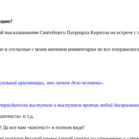
ацию?
ый высказываниям Святейшего Патриарха Кирилла на встрече с
е и согласные с моим мнением комментарии не все понравились 
уальной ориентации, это личное дело человека».
периодически выступали и выступаем против любой дискримина
нтекста» и т.д.
? Да вот вам «контекст» в полном виде!
няет позиции Русской православной церкви по отношению к само