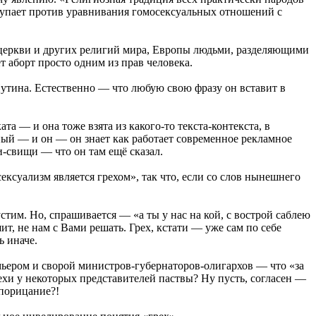
ступает против уравнивания гомосексуальных отношений с
 церкви и других религий мира, Европы людьми, разделяющими
т аборт просто одним из прав человека.
Путина. Естественно — что любую свою фразу он вставит в
а — и она тоже взята из какого-то текста-контекста, в
ый — и он — он знает как работает современное рекламное
и-свищи — что он там ещё сказал.
сексуализм является грехом», так что, если со слов нынешнего
стим. Но, спрашивается — «а ты у нас на кой, с вострой саблею
т, не нам с Вами решать. Грех, кстати — уже сам по себе
ь иначе.
мьером и сворой министров-губернаторов-олигархов — что «за
ехи у некоторых представителей паствы? Ну пусть, согласен —
 порицание?!