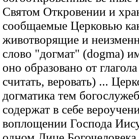
Святом Откровении и хра
сообщаемые Церковью ка
животворящие и неизменн
слово "догмат" (dogma) и
оно образовано от глагола
считать, веровать) ... Це
догматика тем богослуже
содержат в себе вероучен
воплощении Господа Иисус
одном Лице Богочеловека.