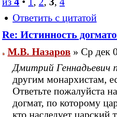
из
4
•
1
,
2
,
3
,
4
Ответить с цитатой
Re: Истинность догмато
М.В. Назаров
» Ср дек 0
Дмитрий Геннадьевич п
другим монархистам, ес
Ответьте пожалуйста на
догмат, по которому ца
кто наследует царский т