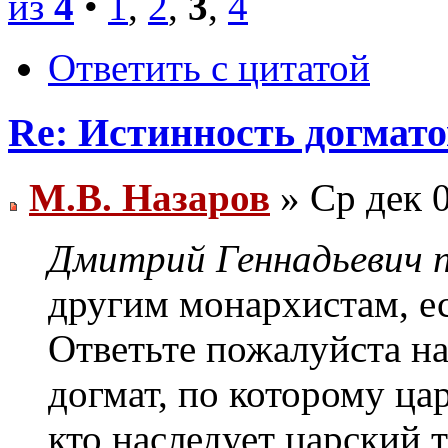
из
4
•
1
,
2
,
3
,
4
Ответить с цитатой
Re: Истинность догмато
М.В. Назаров
» Ср дек 0
Дмитрий Геннадьевич п
другим монархистам, ес
Ответьте пожалуйста на
догмат, по которому ца
кто наследует царский т