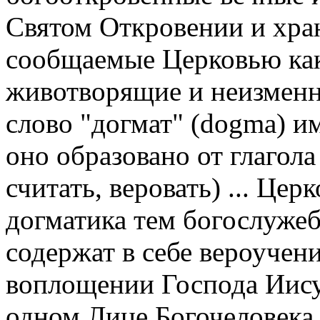
Святом Откровении и хра
сообщаемые Церковью ка
животворящие и неизменн
слово "догмат" (dogma) и
оно образовано от глагола
считать, веровать) ... Це
догматика тем богослуже
содержат в себе вероучен
воплощении Господа Иисус
одном Лице Богочеловека.