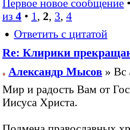
Первое новое сообщение
•
из
4
•
1
,
2
,
3
,
4
Ответить с цитатой
Re: Клирики прекращаю
Александр Мысов
» Вс 
Мир и радость Вам от Гос
Иисуса Христа.
Подмена православных хр