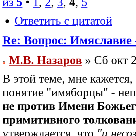
из
5
•
1
,
2
,
3
,
4
,
5
Ответить с цитатой
Re: Вопрос: Имяславие 
М.В. Назаров
» Сб окт 2
В этой теме, мне кажется,
понятие "имяборцы" - не
не против Имени Божьег
примитивного толкован
утверждается, что
"и нес