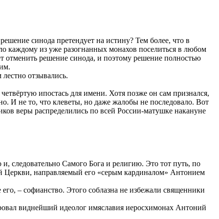
 решение синода претендует на истину? Тем более, что в
яло каждому из уже разогнанных монахов поселиться в любом
ожет отменить решение синода, и поэтому решение полностью
им.
 лестно отзывались.
четвёртую ипостась для имени. Хотя позже он сам признался,
но. И не то, что клеветы, но даже жалобы не последовало. Вот
иков веры распределились по всей России-матушке накануне
, следовательно Самого Бога и религию. Это тот путь, по
ской Церкви, направляемый его «серым кардиналом» Антонием
е его, – софианство. Этого соблазна не избежали священники
лировал виднейший идеолог имяславия иеросхимонах Антоний