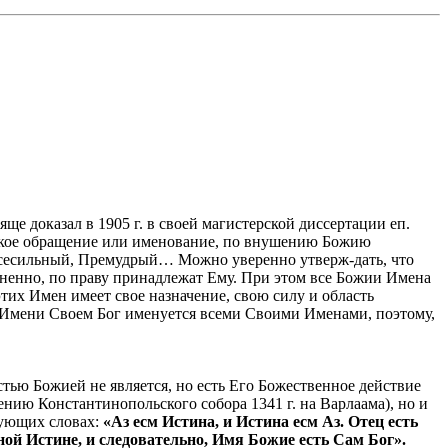
ще доказал в 1905 г. в своей магистерской диссертации еп.
сякое обращение или именование, по внушению Божию
 Всесильный, Премудрый… Можно уверенно утверж-дать, что
ненно, по праву принадлежат Ему. При этом все Божии Имена
этих Имен имеет свое назначение, свою силу и область
 Имени Своем Бог именуется всеми Своими Именами, поэтому,
стью Божией не является, но есть Его Божественное действие
нию Константинопольского собора 1341 г. на Варлаама), но и
дующих словах:
«Аз есм Истина, и Истина есм Аз. Отец есть
ой Истине, и следовательно, Имя Божие есть Сам Бог».