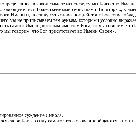
я определеннее, в каком смысле исповедуем мы Божество Имени
 обладающее всеми Божественными свойствами. Во-вторых, в и
мого Имени и, поелику суть словесное действие Божества, обл
чего мы не приписываем тем буквам, которыми условно выражае
сть самого Имени, которым именуем Бога, то мы говорим, что И
то мы говорим, что Бог присутствует во Имени Своем».
тированное суждение Синода.
ося слово Бог, - в силу самого этого слова приобщаются к истин