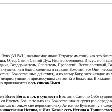
 Яхвэ (YHWH, называемое иначе Тетраграмматон), как это блестя
ица, Отец, Сын и Святой Дух, Имя Богочеловека Иисус, но и в
адыка, Вседер-житель, Спаситель, Преблагий, Всемилостивый,
 внушены нам благоговением и страхом Божиим, все Они, несом
таси, Божественные действия), а ко всему Богу, хотя каждое из 
ы неприступным и присносущим светом Его Божества. В каждом
но произносится
весь список Имен
.
 Всего Бога, в т.ч. и сущности Его
, хотя Само по Себе сущно
я Именем Бог не только как Божественная энергия (по определе
ту мысль в тонком сне иеросхимонаху Антонию Булатовичу в сле
иипостасная Истина, и Имя Божие есть Истина о Триипостасн