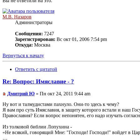
Вы не ответили на это.
М.В. Назаров
Администраторы
Сообщения:
7247
Зарегистрирован:
Вс окт 01, 2006 7:54 pm
Откуда:
Москва
Вернуться к началу
Ответить с цитатой
Re: Вопрос: Имяславие - ?
Дмитрий Ю
» Пн окт 24, 2011 9:44 am
Ну вот и талмудистами пахнуло. Они-то здесь к чему?
Я вам про суть Имяславия, в защиту которого встали и наш Го
Православия? Если вопрос непонятен, его надо изучать соглас
Из толковой библии Лопухина -
«Не всякий, говорящий Мне: "Господи! Господи!" войдет в Ц
…