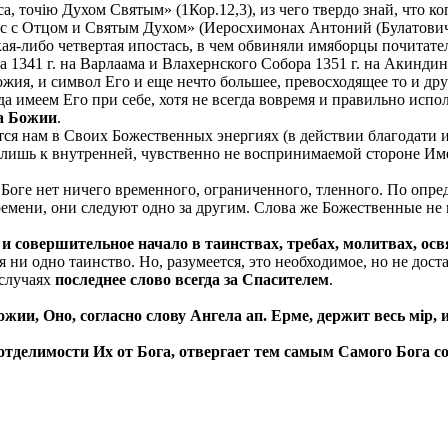
, точiю Духом Святым» (1Кор.12,3), из чего твердо знай, что к
сус с Отцом и Святым Духом» (Иеросхимонах Антоний (Булатович
какая-либо четвертая ипостась, в чем обвиняли имяборцы почита
 1341 г. на Варлаама и Влахернского Собора 1351 г. на Акинди
жия, и символ Его и еще нечто большее, превосходящее то и дру
гда имеем Его при себе, хотя не всегда вовремя и правильно испо
ва Божии
.
ся нам в Своих Божественных энергиях (в действии благодати 
 лишь к внутренней, чувственно не воспринимаемой стороне Им
в Боге нет ничего временного, ограниченного, тленного. По опр
емени, они следуют одно за другим. Слова же Божественные не и
и совершительное начало в таинствах, требах, молитвах, о
и одно таинство. Но, разумеется, это необходимое, но не доста
 случаях
последнее слово всегда за Спасителем
.
жии, Оно, согласно слову Ангела ап. Ерме, держит весь мi
отделимости Их от Бога, отвергает тем самым Самого Бога 