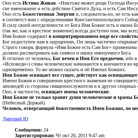
Оно есть
Истина Живая
. «Никтоже может рещи Господа Иисуса
сие именование и есть действие Святого Духа, и есть Сам Ии
Оно есть
Божественная Энергия
и, следователь-но, не есть 
в соответст-вии с определениями Константинопольского Собора
В силу своей неотделимости от Бога Имя Божие есть и икона Бо
(так же, как и крестное знамение) всегда доступно нам, мы все
Имя Божие содержит
в концентрированном виде все свойст
Бог недоступен нам в ощущениях, Он лишь частично открывает
Строго говоря, формула «Имя Божие есть Сам Бог» применима
должно рассматривать как символ и икону именуемого Бога.
В отличие от человека,
Бог вечен и Имя Его предвечно
, ибо 
«Исповеди») слова человеческие начинаются и кончаются во вр
одновременно. То же можно сказать и об Именах Божиих.
Имя Божие освящает все сущее, действует как освящающее 
Имени Божия и совершении крестного знамения не совершается н
заповедей со стороны священнослужителя и в других спорных
Оно, в частности,
освящает имена человеческие
.
Имя Божие не только хранит души человеческие и храмы Бо
(Небесный Держай).
Человек, отвергающий божественность Имен Божиих, по не
Дмитрий Ю
Сообщения:
24
Зарегистрирован:
Чт окт 20, 2011 9:47 am