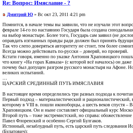
Re: Вопрос: Имяславие - ?
Дмитрий Ю
» Вс окт 23, 2011 4:21 pm
Помнится, в начале темы вы заявили, что не изучали этот вопр
феврале 14-го по настаянию Государя была создана синодальн
на выбор монастыре. Более того, Государь сам заявил (не дос
оправдать изгнанных правды ради должен был принять будущи
Так что слепо доверяться авторитету не стоит, тем более сом
Всегда можно действовать по-русски – доверяй, но проверяй.
Кстати говоря, именно по указке Антония Храповицкого пошла
что книгу «На горах Кавказа» (с которой всё началось) он даже
почему был допущен разгром русского монастыря на Афоне. Но
великих испытаний.
…
ЦАРСКИЙ СРЕДИННЫЙ ПУТЬ ИМЯСЛАВИЯ
В настоящее время определились три разных подхода к почит
Первый подход – материалистический и рационалистический, в
которому в VIII в. пошли иконоборцы, а шесть веков спустя 
Храповицким. Он и ныне составляет официальный курс Москов
Второй путь – тоже экстремистский, но справа: обожествление 
Павел Флоренский и особенно Сергий Булгаков.
Истинный, незаблудный путь, есть царский путь следования 
(Булатович):