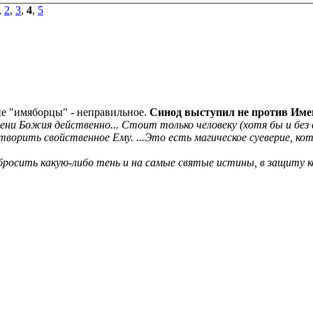
,
2
,
3
,
4
,
5
тие "имяборцы" - неправильное.
Синод выступил не против Име
ени Божия действенно... Стоит только человеку (хотя бы и без 
ворить свойственное Ему. ...Это есть магическое суеверие, кот
бросить какую-либо тень и на самые святые истины, в защиту 