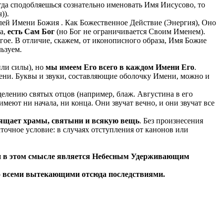
огда сподобляешься сознательно именовать Имя Иисусово, то
)).
телей Имени Божия . Как Божественное Действие (Энергия), Оно
на,
есть Сам Бог
(но Бог не ограничивается Своим Именем).
гое. В отличие, скажем, от иконописного образа, Имя Божие
льзуем.
или силы), но
мы имеем Его всего в каждом Имени Его
.
ени. Буквы и звуки, составляющие оболочку Имени, можно и
еделению святых отцов (например, блаж. Августина в его
меют ни начала, ни конца. Они звучат вечно, и они звучат все
свящает храмы, святыни и всякую вещь
. Без произнесения
точное условие: в случаях отступления от канонов или
р, и в этом смысле является Небесным Удерживающим
со всеми вытекающими отсюда последствиями.