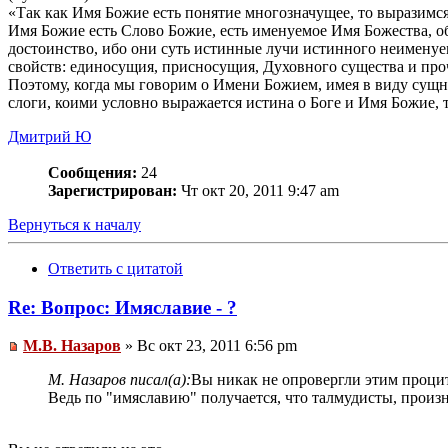
«Так как Имя Божие есть понятие многозначущее, то выразимс
Имя Божие есть Слово Божие, есть именуемое Имя Божества,
достоинство, ибо они суть истинные лучи истинного неименуе
свойств: единосущия, присносущия, Духовного существа и про
Поэтому, когда мы говорим о Имени Божием, имея в виду сущно
слоги, коими условно выражается истина о Боге и Имя Божие, 
Дмитрий Ю
Сообщения:
24
Зарегистрирован:
Чт окт 20, 2011 9:47 am
Вернуться к началу
Ответить с цитатой
Re: Вопрос: Имяславие - ?
М.В. Назаров
» Вс окт 23, 2011 6:56 pm
М. Назаров писал(а):
Вы никак не опровергли этим проци
Ведь по "имяславию" получается, что талмудисты, произн