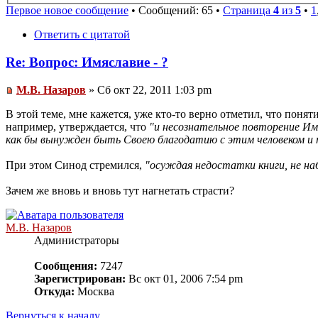
Первое новое сообщение
• Сообщений: 65 •
Страница
4
из
5
•
1
Ответить с цитатой
Re: Вопрос: Имяславие - ?
М.В. Назаров
» Сб окт 22, 2011 1:03 pm
В этой теме, мне кажется, уже кто-то верно отметил, что поня
например, утверждается, что
"и несознательное повторение Им
как бы вынужден быть Своею благодатию с этим человеком и т
При этом Синод стремился,
"осуждая недостатки книги, не на
Зачем же вновь и вновь тут нагнетать страсти?
М.В. Назаров
Администраторы
Сообщения:
7247
Зарегистрирован:
Вс окт 01, 2006 7:54 pm
Откуда:
Москва
Вернуться к началу