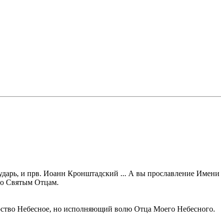
сударь, и прв. Иоанн Кронштадский ... А вы прославление Имен
но Святым Отцам.
арство Небесное, но исполняющий волю Отца Моего Небесного.