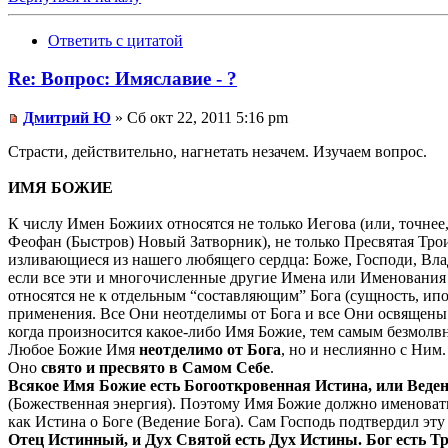
Ответить с цитатой
Re: Вопрос: Имяславие - ?
Дмитрий Ю
» Сб окт 22, 2011 5:16 pm
Страсти, действительно, нагнетать незачем. Изучаем вопрос.
ИМЯ БОЖИЕ
К числу Имен Божиих относятся не только Иегова (или, точнее,
Феофан (Быстров) Новый Затворник), не только Пресвятая Тро
изливающиеся из нашего любящего сердца: Боже, Господи, Вл
если все эти и многочисленные другие Имена или Именования
относятся не к отдельным “составляющим” Бога (сущность, ипос
применения. Все Они неотделимы от Бога и все Они освящен
когда произносится какое-либо Имя Божие, тем самым безмолв
Любое Божие Имя
неотделимо от Бога
, но и неслиянно с Ним.
Оно
свято и пресвято в Самом Себе
.
Всякое Имя Божие есть Богооткровенная Истина, или Ведение
(Божественная энергия). Поэтому Имя Божие должно именоватьс
как Истина о Боге (Ведение Бога). Сам Господь подтвердил э
Отец Истинный, и Дух Святой есть Дух Истины. Бог есть Тр