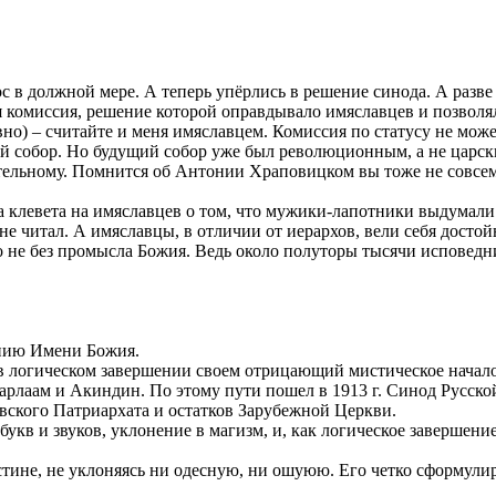
ос в должной мере. А теперь упёрлись в решение синода. А разве
ая комиссия, решение которой оправдывало имяславцев и позвол
ловно) – считайте и меня имяславцем. Комиссия по статусу не м
й собор. Но будущий собор уже был революционным, а не царск
нительному. Помнится об Антонии Храповицком вы тоже не совсем
 клевета на имяславцев о том, что мужики-лапотники выдумали 
 не читал. А имяславцы, в отличии от иерархов, вели себя достой
 не без промысла Божия. Ведь около полуторы тысячи исповедн
анию Имени Божия.
 логическом завершении своем отрицающий мистическое начало и
– Варлаам и Акиндин. По этому пути пошел в 1913 г. Синод Рус
ского Патриархата и остатков Зарубежной Церкви.
букв и звуков, уклонение в магизм, и, как логическое завершени
Истине, не уклоняясь ни одесную, ни ошуюю. Его четко сформу