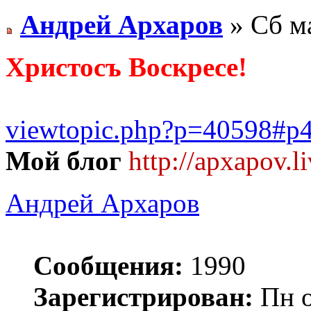
Андрей Архаров
» Сб ма
Христосъ Воскресе!
viewtopic.php?p=40598#p
Мой блог
http://apxapov.l
Андрей Архаров
Сообщения:
1990
Зарегистрирован:
Пн о