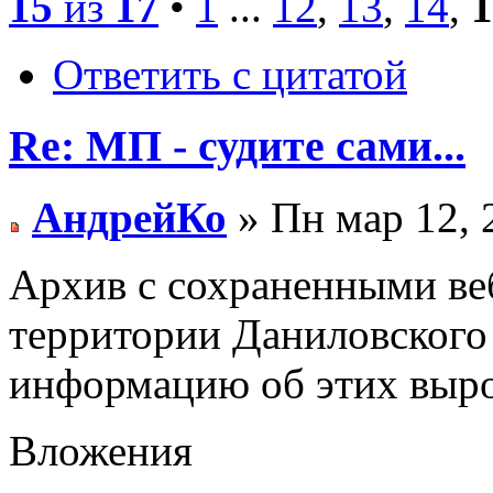
15
из
17
•
1
...
12
,
13
,
14
,
1
Ответить с цитатой
Re: МП - судите сами...
АндрейКо
» Пн мар 12, 
Архив с сохраненными ве
территории Даниловского
информацию об этих выро
Вложения