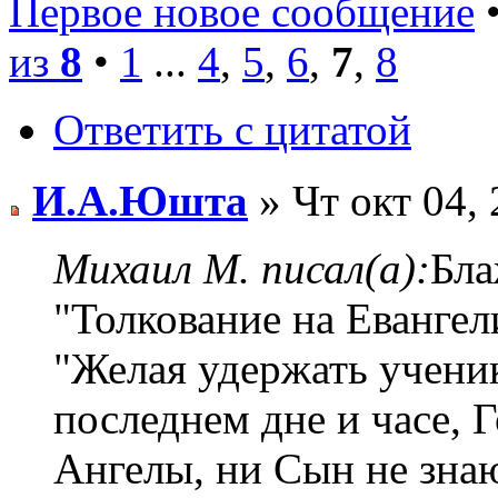
Первое новое сообщение
•
из
8
•
1
...
4
,
5
,
6
,
7
,
8
Ответить с цитатой
И.А.Юшта
» Чт окт 04,
Михаил М. писал(а):
Бла
"Толкование на Евангел
"Желая удержать учени
последнем дне и часе, Г
Ангелы, ни Сын не знаю