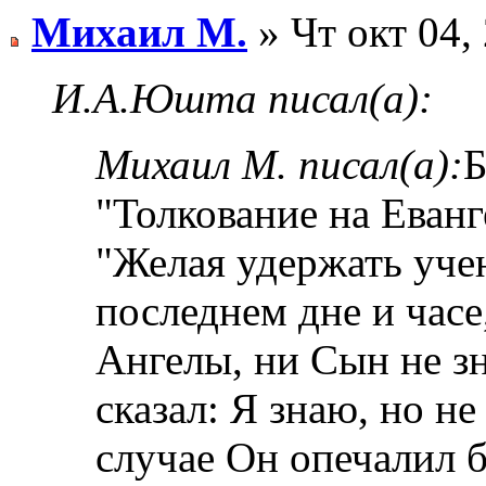
Михаил М.
» Чт окт 04,
И.А.Юшта писал(а):
Михаил М. писал(а):
Б
"Толкование на Еванг
"Желая удержать уче
последнем дне и часе
Ангелы, ни Сын не з
сказал: Я знаю, но не
случае Он опечалил б