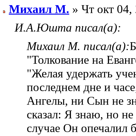
Михаил М.
» Чт окт 04,
И.А.Юшта писал(а):
Михаил М. писал(а):
Б
"Толкование на Еванг
"Желая удержать уче
последнем дне и часе
Ангелы, ни Сын не з
сказал: Я знаю, но не
случае Он опечалил б