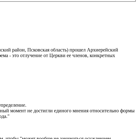
чский район, Псковская область) прошел Архиерейский
ема - это отлучение от Церкви ее членов, конкретных
Определение.
нный момент не достигли единого мнения относительно формы
ода."
ом, чтобы "может вообще не заниматься осуждением