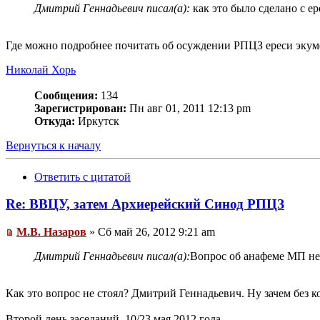
Дмитрий Геннадьевич писал(а):
как это было сделано с е
Где можно подробнее почитать об осуждении РПЦЗ ереси экум
Николай Хорь
Сообщения:
134
Зарегистрирован:
Пн авг 01, 2011 12:13 pm
Откуда:
Иркутск
Вернуться к началу
Ответить с цитатой
Re: ВВЦУ, затем Архиерейский Синод РПЦЗ
М.В. Назаров
» Сб май 26, 2012 9:21 am
Дмитрий Геннадьевич писал(а):
Вопрос об анафеме МП не 
Как это вопрос не стоял? Дмитрий Геннадьевич. Ну зачем без к
Второй день заседаний, 10/23 мая 2012 года.