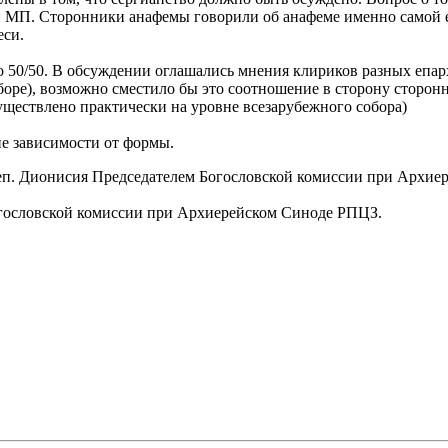
ой МП. Сторонники анафемы говорили об анафеме именно самой е
еси.
50/50. В обсуждении оглашались мнения клириков разных епар
боре), возможно сместило бы это соотношение в сторону сторон
ществлено практически на уровне всезарубежного собора)
не зависимости от формы.
ь еп. Дионисия Председателем Богословской комиссии при Архи
огословской комиссии при Архиерейском Синоде РПЦЗ.