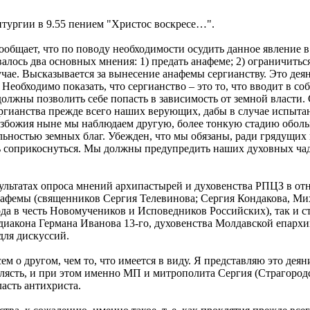
тургии в 9.55 пением "Христос воскресе…".
 Сообщает, что по поводу необходимости осудить данное явлени
валось два основных мнения: 1) предать анафеме; 2) ограничить
учае. Высказывается за вынесение анафемы сергианству. Это де
еобходимо показать, что сергианство – это то, что вводит в со
олжны позволить себе попасть в зависимость от земной власти
ргианства прежде всего наших верующих, дабы в случае испытан
безбожия ныне мы наблюдаем другую, более тонкую стадию обол
ельностью земных благ. Убежден, что мы обязаны, ради грядущи
ь соприкоснуться. Мы должны предупредить наших духовных чад
езультатах опроса мнений архипастырей и духовенства РПЦЗ в о
нафемы (священников Сергия Телевинова; Сергия Кондакова, Ми
да в честь Новомучеников и Исповедников Российских), так и 
акона Германа Иванова 13-го, духовенства Молдавской епархии)
для дискуссий.
м о другом, чем то, что имеется в виду. Я представляю это дея
лясть, и при этом именно МП и митрополита Сергия (Страгородс
ласть антихриста.