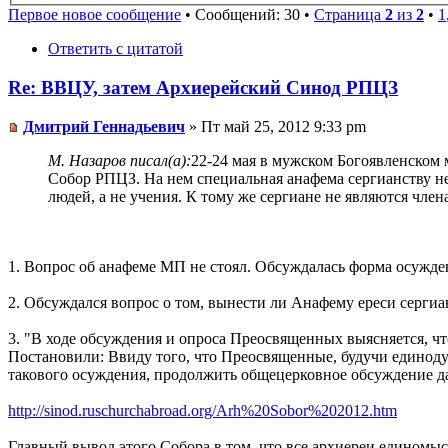
Первое новое сообщение
• Сообщений: 30 •
Страница
2
из
2
•
1
Ответить с цитатой
Re: ВВЦУ, затем Архиерейский Синод РПЦЗ
Дмитрий Геннадьевич
» Пт май 25, 2012 9:33 pm
М. Назаров писал(а):
22-24 мая в мужском Богоявленском 
Собор РПЦЗ. На нем специальная анафема сергианству не 
людей, а не учения. К тому же сергиане не являются член
1. Вопрос об анафеме МП не стоял. Обсуждалась форма осужден
2. Обсуждался вопрос о том, вынести ли Анафему ереси сергиа
3. "В ходе обсуждения и опроса Преосвященных выясняется, что
Постановили: Ввиду того, что Преосвященные, будучи единод
такового осуждения, продолжить общецерковное обсуждение да
http://sinod.ruschurchabroad.org/Arh%20Sobor%202012.htm
Главный вывод этого Собора в том, что все архиереи единомыс