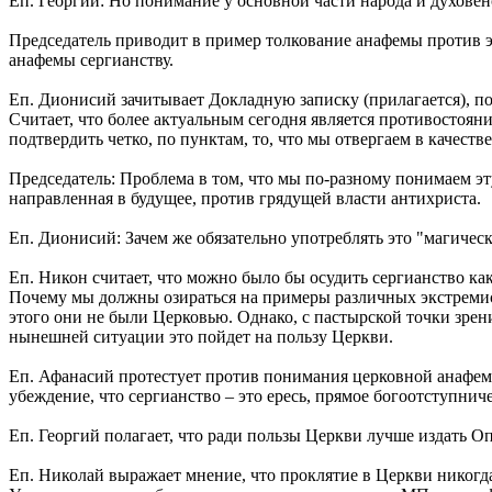
Еп. Георгий: Но понимание у основной части народа и духовенст
Председатель приводит в пример толкование анафемы против 
анафемы сергианству.
Еп. Дионисий зачитывает Докладную записку (прилагается), п
Считает, что более актуальным сегодня является противостоян
подтвердить четко, по пунктам, то, что мы отвергаем в качест
Председатель: Проблема в том, что мы по-разному понимаем эту
направленная в будущее, против грядущей власти антихриста.
Еп. Дионисий: Зачем же обязательно употреблять это "магичес
Еп. Никон считает, что можно было бы осудить сергианство ка
Почему мы должны озираться на примеры различных экстремист
этого они не были Церковью. Однако, с пастырской точки зрени
нынешней ситуации это пойдет на пользу Церкви.
Еп. Афанасий протестует против понимания церковной анафемы
убеждение, что сергианство – это ересь, прямое богоотступнич
Еп. Георгий полагает, что ради пользы Церкви лучше издать О
Еп. Николай выражает мнение, что проклятие в Церкви никогда 