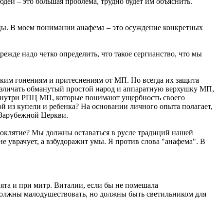
дей – это большая проблема, трудно будет им объяснить.
цы. В моем понимании анафема – это осуждение конкретных
жде надо четко определить, что такое сергианство, что мы
ческим гонениям и притеснениям от МП. Но всегда их защита
различать обманутый простой народ и аппаратную верхушку МП,
и внутри РПЦ МП, которые понимают ущербность своего
ой из купели и ребенка? На основании личного опыта полагает,
 Зарубежной Церкви.
проклятие? Мы должны оставаться в русле традиций нашей
не уврачует, а взбудоражит умы. Я против слова "анафема". В
ята и при митр. Виталии, если бы не помешала
должны малодушествовать, но должны быть светильником для