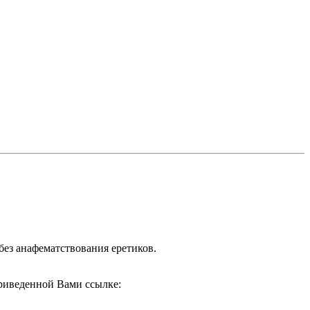
без анафематствования еретиков.
приведенной Вами ссылке: