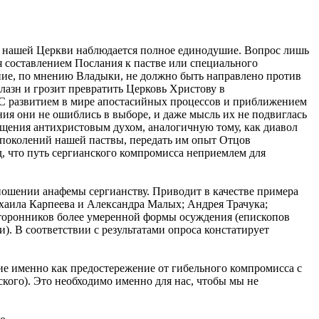
е в нашей Церкви наблюдается полное единодушие. Вопрос лишь
ся составлением Послания к пастве или специального
яние, по мнению Владыки, не должно быть направлено против
блазн и грозит превратить Церковь Христову в
. С развитием в мире апостасийных процессов и приближением
ия они не ошиблись в выборе, и даже мысль их не подвиглась
ьщения антихристовым духом, аналогичную тому, как диавол
х поколений нашей паствы, передать им опыт Отцов
, что путь сергианского компромисса неприемлем для
тношении анафемы сергианству. Приводит в качестве примера
хаила Карпеева и Александра Малых; Андрея Трачука;
сторонников более умеренной формы осуждения (епископов
. В соответствии с результатами опроса констатирует
ние именно как предостережение от гибельного компромисса с
кого). Это необходимо именно для нас, чтобы мы не