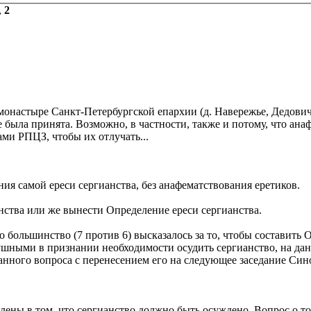
,
2
монастыре Санкт-Петербургской епархии (д. Навережье, Дедови
была принята. Возможно, в частности, также и потому, что анаф
ами РПЦЗ, чтобы их отлучать...
ия самой ереси сергианства, без анафематствования еретиков.
нства или же вынести Определение ереси сергианства.
 большинство (7 против 6) высказалось за то, чтобы составить 
ушными в признании необходимости осудить сергианство, на да
нного вопроса с перенесением его на следующее заседание Син
лены в том, что сергианство должно быть осуждено. Вопрос о т