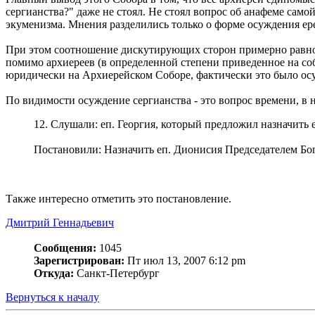
сергианства?" даже не стоял. Не стоял вопрос об анафеме сам
экуменизма. Мнения разделились только о форме осуждения ер
При этом соотношение дискутирующих сторон примерно равно 
помимо архиереев (в определенной степени приведенное на со
юридически на Архиерейском Соборе, фактически это было осу
По видимости осуждение сергианства - это вопрос времени, в 
12. Слушали: еп. Георгия, который предложил назначит
Постановили: Назначить еп. Дионисия Председателем Б
Также интересно отметить это постановление.
Дмитрий Геннадьевич
Сообщения:
1045
Зарегистрирован:
Пт июл 13, 2007 6:12 pm
Откуда:
Санкт-Петербург
Вернуться к началу