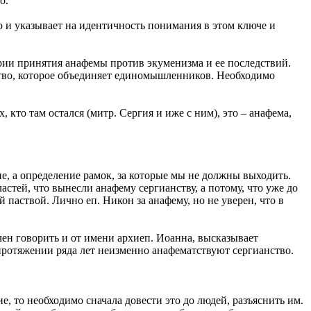
о.
 и указывает на идентичность понимания в этом ключе и
рии принятия анафемы против экуменизма и ее последствий.
дство, которое объединяет единомышленников. Необходимо
 кто там остался (митр. Сергия и иже с ним), это – анафема,
ие, а определение рамок, за которые мы не должны выходить.
тей, что вынесли анафему сергианству, а потому, что уже до
 паствой. Лично еп. Никон за анафему, но не уверен, что в
ен говорить и от имени архиеп. Иоанна, высказывает
а протяжении ряда лет неизменно анафематствуют сергианство.
е, то необходимо сначала довести это до людей, разъяснить им.