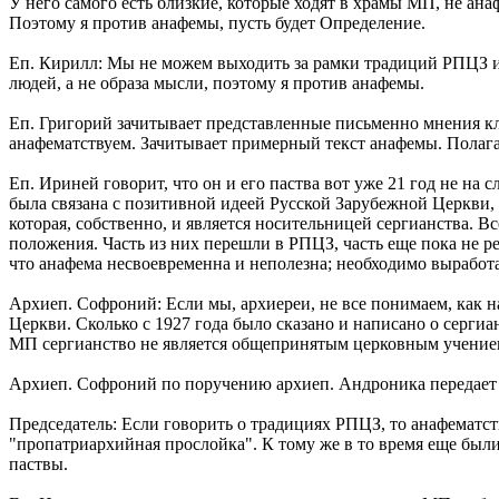
У него самого есть близкие, которые ходят в храмы МП, не ана
Поэтому я против анафемы, пусть будет Определение.
Еп. Кирилл: Мы не можем выходить за рамки традиций РПЦЗ и
людей, а не образа мысли, поэтому я против анафемы.
Еп. Григорий зачитывает представленные письменно мнения кл
анафематствуем. Зачитывает примерный текст анафемы. Полаг
Еп. Ириней говорит, что он и его паства вот уже 21 год не на 
была связана с позитивной идеей Русской Зарубежной Церкви,
которая, собственно, и является носительницей сергианства.
положения. Часть из них перешли в РПЦЗ, часть еще пока не р
что анафема несвоевременна и неполезна; необходимо выработ
Архиеп. Софроний: Если мы, архиереи, не все понимаем, как н
Церкви. Сколько с 1927 года было сказано и написано о сергиа
МП сергианство не является общепринятым церковным учение
Архиеп. Софроний по поручению архиеп. Андроника передает 
Председатель: Если говорить о традициях РПЦЗ, то анафематст
"пропатриархийная прослойка". К тому же в то время еще бы
паствы.