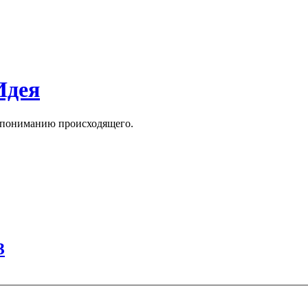
Идея
к пониманию происходящего.
З