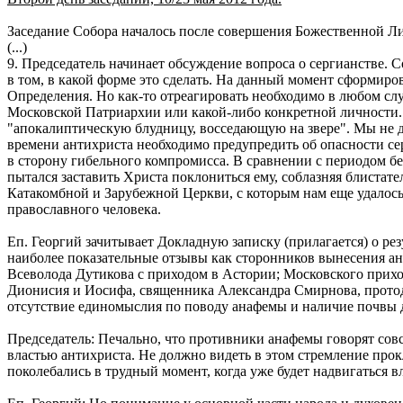
Заседание Собора началось после совершения Божественной Ли
(...)
9. Председатель начинает обсуждение вопроса о сергианстве.
в том, в какой форме это сделать. На данный момент сформиро
Определения. Но как-то отреагировать необходимо в любом сл
Московской Патриархии или какой-либо конкретной личности. Н
"апокалиптическую блудницу, восседающую на звере". Мы не д
времени антихриста необходимо предупредить об опасности се
в сторону гибельного компромисса. В сравнении с периодом 
пытался заставить Христа поклониться ему, соблазняя блистат
Катакомбной и Зарубежной Церкви, с которым нам еще удалос
православного человека.
Еп. Георгий зачитывает Докладную записку (прилагается) о р
наиболее показательные отзывы как сторонников вынесения а
Всеволода Дутикова с приходом в Астории; Московского прихо
Дионисия и Иосифа, священника Александра Смирнова, протоди
отсутствие единомыслия по поводу анафемы и наличие почвы 
Председатель: Печально, что противники анафемы говорят совсе
властью антихриста. Не должно видеть в этом стремление прок
поколебались в трудный момент, когда уже будет надвигаться в