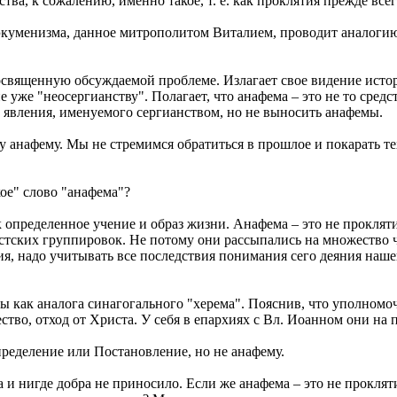
ва, к сожалению, именно такое, т. е. как проклятия прежде всег
экуменизма, данное митрополитом Виталием, проводит аналогию
освященную обсуждаемой проблеме. Излагает свое видение исто
ие уже "неосергианству". Полагает, что анафема – это не то сре
ве явления, именуемого сергианством, но не выносить анафемы.
 анафему. Мы не стремимся обратиться в прошлое и покарать тех,
кое" слово "анафема"?
к определенное учение и образ жизни. Анафема – это не проклят
ских группировок. Не потому они рассыпались на множество час
я, надо учитывать все последствия понимания сего деяния нашей
 как аналога синагогального "херема". Пояснив, что уполномоч
ество, отход от Христа. У себя в епархиях с Вл. Иоанном они н
пределение или Постановление, но не анафему.
и нигде добра не приносило. Если же анафема – это не прокляти