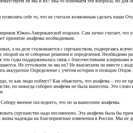
фематствуем ли мы и их? Мы-то понимаем эти вопросы, но для лю
 позволять себе то, что не считали возможным сделать наши От
ириков Южно-Американской епархии. Сам лично считает, что пре
ает принятие анафемы необходимым.
словах, а на деле сталкиваются с сергианством, подвергаясь вся
 с опорой на ее соборные решения и определения. Необходимо 
 Все эти годы поддерживалась связь с благочестивыми клирикам
ешаются. Не оттолкнем ли мы их? Не выплеснем ли вместе с вод
ать аккуратное Определение с учетом истории и позиции Отцов
адо, то как люди поймут? Как объяснить, что анафема – это не 
нстве, но никогда соборно анафема не была вынесена. Это слово 
м.
Собору мнение последнего, что он за вынесение анафемы.
вовать сергианство надо несомненно. Эта анафема была бы прин
ли живы надежды на благоприятные изменения в России. Мы не 