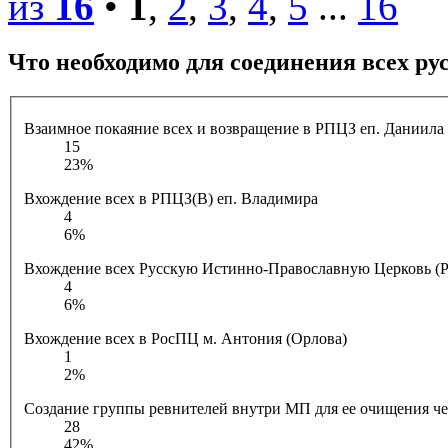
из
16
•
1
,
2
,
3
,
4
,
5
...
16
Что необходимо для соединения всех р
Взаимное покаяние всех и возвращение в РПЦЗ еп. Даниила 
15
23%
Вхождение всех в РПЦЗ(В) еп. Владимира
4
6%
Вхождение всех Русскую Истинно-Православную Церковь (Р
4
6%
Вхождение всех в РосПЦ м. Антония (Орлова)
1
2%
Создание группы ревнителей внутри МП для ее очищения ч
28
42%