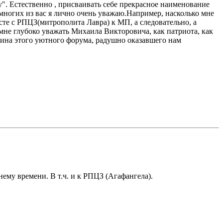
ту". Естественно , присваивать себе прекрасное наименование
многих из вас я лично очень уважаю.Например, насколько мне
те с РПЦЗ(митрополита Лавра) к МП, а следовательно, а
 мне глубоко уважать Михаила Викторовича, как патриота, как
яина этого уютного форума, радушно оказавшего нам
ему времени. В т.ч. и к РПЦЗ (Агафангела).