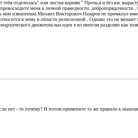
т тебя отделилась" или листья корням " Прочь,я и без вас вырас
превосходите меня в личной праведности, добропорядочности , 
ять мои извинения) Михаил Викторович Назаров не примкнул вмес
относится к нему в области религиозной . Однако это не мешает
онархического движения,чьи идеи я во многом разделяю как хоз
ли нет - то почему? И потом примените то же правило к нынешн