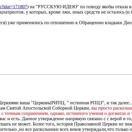
hp?idar=171807
) на "РУССКУЮ ИДЕЮ" по поводу якобы отказа вл
атриотов, у которых, кроме лжи, иных средств не осталось (и 
еся) уже применялись по отношению к Обращению владыки Дио
рквями ваша "Церковь(РИПЦ, " истинная РПЦЗ", и так далее...)
авилам Святой Апостольской Соборной Церкви,
вы просто раскольни
 точным сохранением, однако, истинного учения о догматах и т
ас и есть. Данное утверждение напрямую связано с с верой в то,
шать не может. Более того, история Праволавной Церкви не знает
тельно ,но все раскольники всех веков утверждали,что только о