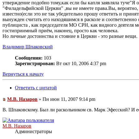
утверждение подобно тому,как если бы капля заявляла туче"Я о
"Филадельфийской Церкви" ,вы не имеете права.Вы, вероятно, 
известно(если это не так убедительно прошу ответить и прин
вынужден считать его находяшимся в расколе и соответсвенно 
публициста , как председателя МО СРН, как видного деятеля м
гостиприимный приём, наконец, просто как человека.
Но личные достоинства и стояние в Церкви - это разные вещи.
Владимир Шпаковский
Сообщения:
103
Зарегистрирован:
Вт окт 10, 2006 4:37 pm
Вернуться к началу
Ответить с цитатой
М.В. Назаров
» Пн июн 11, 2007 9:14 pm
В. Шпаковскому. Был ли раскольником св. Марк Эфесский? И ес
М.В. Назаров
Администраторы