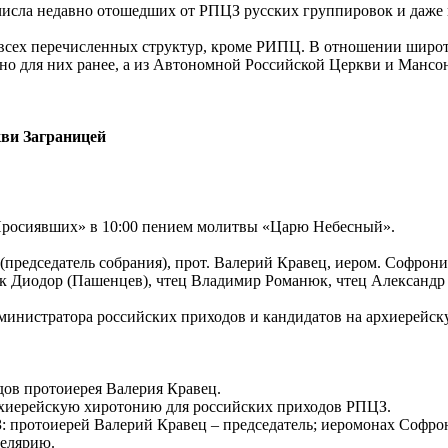
числа недавно отошедших от РПЦЗ русских группировок и даже
 всех перечисленных структур, кроме РИПЦ. В отношении широты
но для них ранее, а из Автономной Российской Церкви и Мансон
кви Заграницей
 Просиявших» в 10:00 пением молитвы «Царю Небесный».
председатель собрания), прот. Валерий Кравец, иером. Софрони
ок Диодор (Пашенцев), чтец Владимир Романюк, чтец Александр 
министратора российских приходов и кандидатов на архиерейс
дов протоиерея Валерия Кравец.
рхиерейскую хиротонию для российских приходов РПЦЗ.
З: протоиерей Валерий Кравец – председатель; иеромонах Софро
целярию.