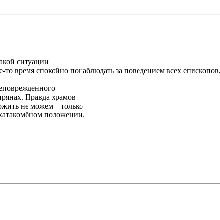
такой ситуации
ое-то время спокойно понаблюдать за поведением всех епископо
неповрежденного
ирянах. Правда храмов
ожить не можем – только
-катакомбном положении.