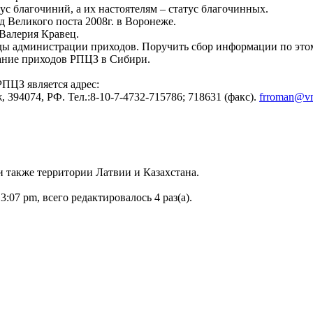
ус благочиний, а их настоятелям – статус благочинных.
д Великого поста 2008г. в Воронеже.
 Валерия Кравец.
жды администрации приходов. Поручить сбор информации по это
рание приходов РПЦЗ в Сибири.
ПЦЗ является адрес:
 394074, РФ. Тел.:8-10-7-4732-715786; 718631 (факс).
frroman@vm
 также территории Латвии и Казахстана.
:07 pm, всего редактировалось 4 раз(а).