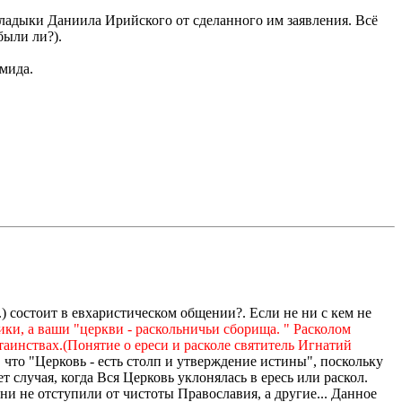
адыки Даниила Ирийского от сделанного им заявления. Всё
были ли?).
мида.
 состоит в евхаристическом общении?. Если не ни с кем не
ки, а ваши "церкви - раскольничьи сборища. " Расколом
аинствах.(Понятие о ереси и расколе святитель Игнатий
 что "Церковь - есть столп и утверждение истины", поскольку
 случая, когда Вся Церковь уклонялась в ересь или раскол.
ни не отступили от чистоты Православия, а другие... Данное