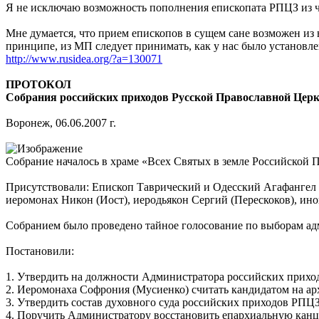
Я не исключаю возможность пополнения епископата РПЦЗ из 
Мне думается, что прием епископов в сущем сане возможен из
принципе, из МП следует принимать, как у нас было установле
http://www.rusidea.org/?a=130071
ПРОТОКОЛ
Собрания российских приходов Русской Православной Цер
Воронеж, 06.06.2007 г.
Собрание началось в храме «Всех Святых в земле Российской
Присутствовали: Епископ Таврический и Одесский Агафангел (
иеромонах Никон (Иост), иеродьякон Сергий (Перескоков), ин
Собранием было проведено тайное голосование по выборам ад
Постановили:
1. Утвердить на должности Администратора российских прихо
2. Иеромонаха Софрония (Мусиенко) считать кандидатом на а
3. Утвердить состав духовного суда российских приходов РПЦ
4. Поручить Администратору восстановить епархиальную кан