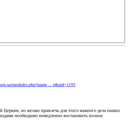
b.org.ua/modules.php?name ... e&pid=1195
ой Церкви, но желаю привлечь для этого важного дела наших
инодами необходимо немедленно востановить полное