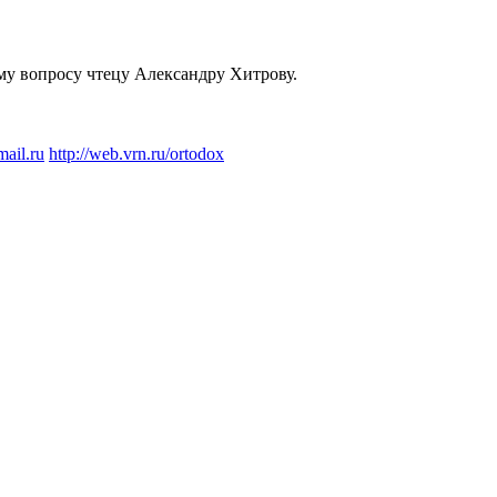
му вопросу чтецу Александру Хитрову.
ail.ru
http://web.vrn.ru/ortodox