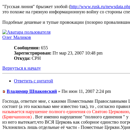
"Гусская линия" брызжет злобой (
http://www.rusk.ru/newsdata.p
это похоже на грязную информационную войну со стороны спецп
Подобные дешевые и тупые провокации (позорно проваливши
Олег Маликов
Сообщения:
655
Зарегистрирован:
Пт мар 23, 2007 10:48 pm
Откуда:
СРН
Вернуться к началу
Ответить с цитатой
Владимир Шпаковский
» Пн июн 11, 2007 2:24 pm
Господа, ответьте мне, с какими Поместными Православными Це
состоит (а это насколько мне известно так), то , согласно пр
называется нарушение полного единения со Святою Церковию, с
(Брянчанинов)
. Вот именно нарушение "полного единения " у в
из него вытекает,что ВСЯ Церковь как соборное единство погре
Уклонялись лишь отдельные её части - Поместные Церкви.Удиви