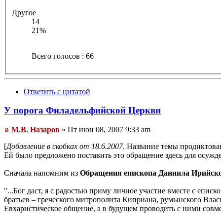
Другое
14
21%
Всего голосов : 66
Ответить с цитатой
У порога Филадельфийской Церкви
М.В. Назаров
» Пт июн 08, 2007 9:33 am
[
Добавление в скобках от 18.6.2007
. Название темы продиктов
Ей было предложено поставить это обращение здесь для осуждени
Сначала напомним из
Обращения епископа Даниила Ирийск
"...Бог даст, я с радостью приму личное участие вместе с еп
братьев – греческого митрополита Киприана, румынского Влас
Eвхаристическое общение, а в будущем проводить с ними совме