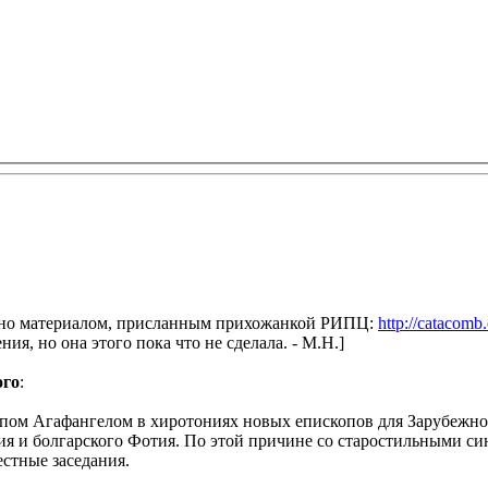
ано материалом, присланным прихожанкой РИПЦ:
http://catacom
я, но она этого пока что не сделала. - М.Н.]
ого
:
ископом Агафангелом в хиротониях новых епископов для Зарубежн
ия и болгарского Фотия. По этой причине со старостильными с
стные заседания.