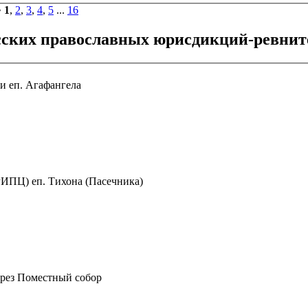
•
1
,
2
,
3
,
4
,
5
...
16
усских православных юрисдикций-ревнит
и еп. Агафангела
ИПЦ) еп. Тихона (Пасечника)
ерез Поместный собор