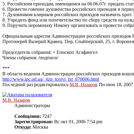
5. Российским приходам, имеющимся на 06.06.07г. придать стат
6. Провести говение духовенства российских приходов в перио
7. Духовником клириков российских приходов назначить прот.
8. Учредить фонд или попечительство по сбору средств на ну
9. Поручить иеромонаху Никону организовать и провести соб
Официальным адресом Администрации российских приходов Р
Протоиерей Валерий Кравец. Пер. Снайперский, 25, г. Воронеж,
Председатель собрания: + Епископ Агафангел
Члены собрания: /подписи/
***
В область ведения Администрации российских приходов вошли
http://www.ipc.od.ua/_jizn_tcervi_txt_070606.html
Последний раз редактировалось
М.В. Назаров
Пн июн 18, 2007 3
М.В. Назаров
Администраторы
Сообщения:
7247
Зарегистрирован:
Вс окт 01, 2006 7:54 pm
Откуда:
Москва