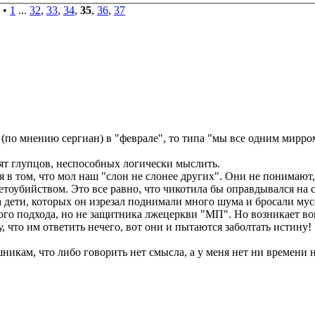
•
1
...
32
,
33
,
34
,
35
,
36
,
37
(по мнению сергиан) в "феврале", то типа "мы все одним мирром
ят глупцов, неспособных логически мыслить.
я в том, что мол наш "слон не слонее других". Они не понимают,
етоубийством. Это все равно, что чикотила бы оправдывался на су
, а дети, которых он изрезал поднимали много шума и бросали му
кого подхода, но не защитника лжецеркви "МП". Но возникает в
 что им ответить нечего, вот они и пытаются заболтать истину!
никам, что либо говорить нет смысла, а у меня нет ни времени 