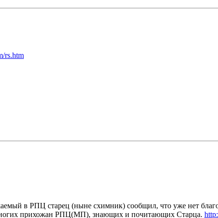
m/rs.htm
аемый в РПЦ старец (ныне схимник) сообщил, что уже нет благ
я многих прихожан РПЦ(МП), знающих и почитающих Старца.
http