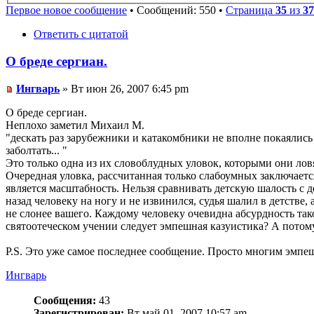
Первое новое сообщение
• Сообщений: 550 •
Страница
35
из
37
Ответить с цитатой
О бреде сергиан.
Ингварь
» Вт июн 26, 2007 6:45 pm
О бреде сергиан.
Неплохо заметил Михаил М.
"дескать раз зарубежники и катакомбники не вполне покаялись 
заболтать... "
Это только одна из их словоблудных уловок, которыми они лов
Очередная уловка, рассчитанная только слабоумных заключаетс
является масштабность. Нельзя сравнивать детскую шалость с д
назад человеку на ногу и не извинился, судья шалил в детстве
не слонее вашего. Каждому человеку очевидна абсурдность та
святоотеческом учении следует эмпешная казуистика? А потому,
P.S. Это уже самое последнее сообщение. Просто многим эмпеш
Ингварь
Сообщения:
43
Зарегистрирован:
Вт май 01, 2007 10:57 am