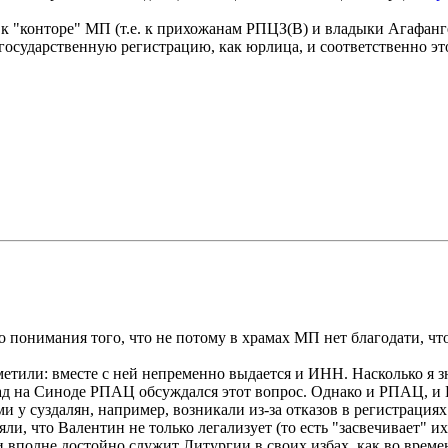
к "конторе" МП (т.е. к прихожанам РПЦЗ(В) и владыки Агафанг
государственную регистрацию, как юрлица, и соответственно
до понимания того, что не потому в храмах МП нет благодати,
заметили: вместе с ней непременно выдается и ИНН. Насколько 
 назад на Синоде РПАЦ обсуждался этот вопрос. Однако и РПАЦ
и у суздалян, например, возникали из-за отказов в регистрация
и, что Валентин не только легализует (то есть "засвечивает" 
 вполне достойно служит Литургии в своих избах, как во време