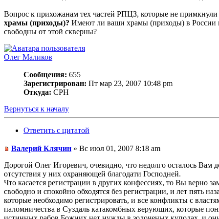
Вопрос к прихожанам тех частей РПЦЗ, которые не примкнули 
храмы (приходы)?
Имеют ли ваши храмы (приходы) в России 
свободны от этой скверны?
Олег Маликов
Сообщения:
655
Зарегистрирован:
Пт мар 23, 2007 10:48 pm
Откуда:
СРН
Вернуться к началу
Ответить с цитатой
Валерий Клячин
» Вс июл 01, 2007 8:18 am
Дорогой Олег Игоревич, очевидно, что недолго осталось Вам 
отсутствия у них охраняющей благодати Господней.
Что касается регистрации в других конфессиях, то Вы верно 
свободно и спокойно обходятся без регистрации, и лет пять
которые необходимо регистрировать, и все конфликты с властям
паломничества в Суздаль катакомбных верующих, которые понял
истинных рабов Божиих нет нужды в золоченых куполах, и они