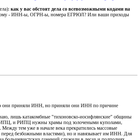
ела):
как у вас обстоят дела со всевозможными кодами на
 этому - ИНН-ы, ОГРН-ы, номера ЕГРЮЛ? Или ваши приходы
 что они приняли ИНН, но приняли они ИНН по причине
я знаю, лишь катакомбные "тихоновско-иосифлянские" общины
, и ИПЦ, и РИПЦ нужны храмы под золочеными куполами,
х. Между тем уже в начале века прекратились массовые
их перед безбожными властями), но и навязывает им ИНН. Для
на большевистских гонений служили в лесах и подполиях.