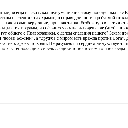
ный, всегда высказывал недоумение по этому поводу владыке Ва
ческом наследии этих храмов, о справедливости, требуемой от в
оды, как и сами верующие, признают-таки безбожную власть и с
ы давать, и храмы, и софринскую утварь подешевле (чтобы прода
о тут общего с Православием, с делом спасения нашего? Зачем 
т любви Божией", а "дружба с миром есть вражда против Бога".
чем в храмы-то ходят. Не разумеют и сердцем не чувствуют, что
о как теплохладие, сиречь лаодикийство, в этом-то и все беды 