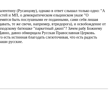
лентину (Русанцову), однако в ответ слышал только одно: "А
ластей и МП, о демократическом ельцинском указе "О
тремятся быть послушными ее поданными, сами себя лишая
вать, те же свечи, например, втридорога), и освобождение от
приходскому батюшке "паркетный джип"? Зачем рабу Божиему
 Давно, давно обмирщала Русская Православная Церковь.
 есть истинная благодать слезоточивая, что есть радость
наши русские.