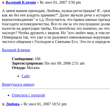
Валерий Клячин
» Вс июл 01, 2007 3:50 pm
А зачем вашим приходам, Любовь, нужна регистрация? Я , греш
как же без нее владеть храмами?" Далее звучали речи о истори
вероисповеданиях" и т.д. Получается, что православные прих
благодати исповедничества. Все-то им за это послушание должн
налогов на дорогущие требы. По-житейски это понятно, но чт
паспорт? Чтобы дружить с миром. Но "кто любит мир, в том не
Обмирщала так, что уже и не разумеют именованные верующие за
чистого общения с Господом и Святыми Его. Это-то и определен
Валерий Клячин
Сообщения:
106
Зарегистрирован:
Пн окт 09, 2006 2:51 am
Откуда:
Москва
Сайт
Вернуться к началу
Ответить с цитатой
Любовь
» Вс июл 01, 2007 10:51 pm