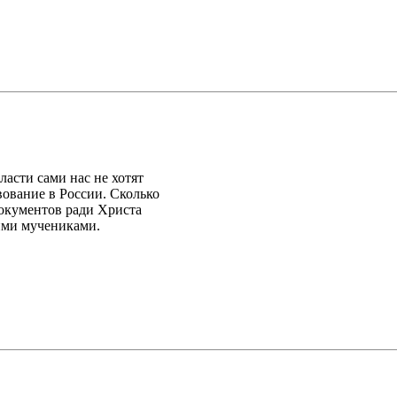
асти сами нас не хотят
вование в России. Сколько
документов ради Христа
ими мучениками.