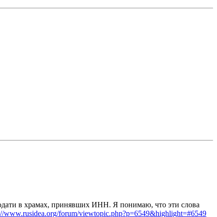
одати в храмах, принявших ИНН. Я понимаю, что эти слова
://www.rusidea.org/forum/viewtopic.php?p=6549&highlight=#6549