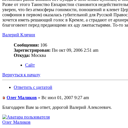
Разве от этого Таинство Евхаристии становится недействительн
уверен, что без атмосферы гонимости, поношений и клевет Церк
сомфония в первом) оказалась губительной для Русской Правос
хочется иметь решающий голос в Кремле, а страдают от архиер
благоговеют перед предающими их аду лжепастырями. То-то за
Валерий Клячин
Сообщения:
106
Зарегистрирован:
Пн окт 09, 2006 2:51 am
Откуда:
Москва
Сайт
Вернуться к началу
Ответить с цитатой
Олег Маликов
» Вс июл 01, 2007 9:27 am
Благодарен Вам за ответ, дорогой Валерий Алексеевич.
Олег Маликов