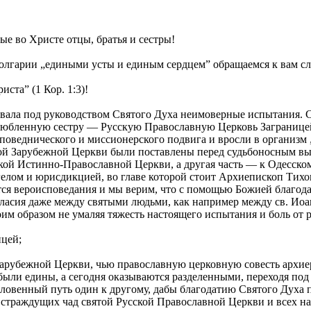
е во Христе отцы, братья и сестры!
Болгарии „едиными усты и единым сердцем” обращаемся к вам с
ста” (1 Кор. 1:3)!
вала под руководством Святого Духа неимоверные испытания. С
любленную сестру — Русскую Православную Церковь Заграницей.
споведнического и миссионерского подвига и вросли в организм
й Зарубежной Церкви были поставлены перед судьбоносным выб
ой Истинно-Православной Церкви, а другая часть — к Одесско
лом и юрисдикцией, во главе которой стоит Архиепископ Тихо
тся вероисповедания и мы верим, что с помощью Божией благода
ласия даже между святыми людьми, как например между св. Ио
 образом не умаляя тяжесть настоящего испытания и боль от р
ицей;
 Зарубежной Церкви, чью православную церковную совесть архиер
 были едины, а сегодня оказываются разделенными, переходя под
словенный путь один к другому, дабы благодатию Святого Духа п
 страждущих чад святой Русской Православной Церкви и всех на