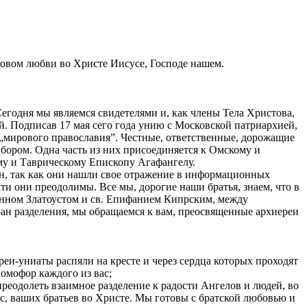
ловом любви во Христе Иисусе, Господе нашем.
егодня мы являемся свидетелями и, как члены Тела Христова,
 Подписав 17 мая сего года унию с Московской патриархией,
 „мирового православия”. Честные, ответственные, дорожащие
ором. Одна часть из них присоединяется к Омскому и
му и Таврическому Епископу Агафангелу.
н, так как они нашли свое отражение в информационных
ти они преодолимы. Все мы, дорогие наши братья, знаем, что в
анном Златоустом и св. Епифанием Кипрским, между
ан разделения, мы обращаемся к вам, преосвященные архиереи
еи-униаты распяли на кресте и через сердца которых проходят
 омофор каждого из вас;
реодолеть взаимное разделение к радости Ангелов и людей, во
с, ваших братьев во Христе. Мы готовы с братской любовью и