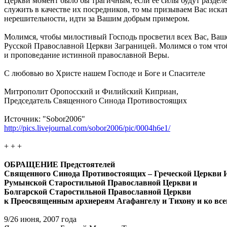
Церкви момент было бы трагичным, если ее силы будут разделе
служить в качестве их посредников, то мы призываем Вас иска
нерешительности, идти за Вашим добрым примером.
Молимся, чтобы милостивый Господь просветил всех Вас, Ваш
Русской Православной Церкви Заграницей. Молимся о том что
и проповедание истинной православной Веры.
С любовью во Христе нашем Господе и Боге и Спасителе
Митрополит Оропосский и Филийский Киприан,
Председатель Священного Синода Противостоящих
Источник: "Sobor2006"
http://pics.livejournal.com/sobor2006/pic/0004h6e1/
+ + +
ОБРАЩЕНИЕ Предстоятелей
Священного Синода Противостоящих – Греческой Церкви 
Румынской Старостильной Православной Церкви и
Болгарской Старостильной Православной Церкви
к Преосвященным архиереям Агафангелу и Тихону и ко вс
9/26 июня, 2007 года