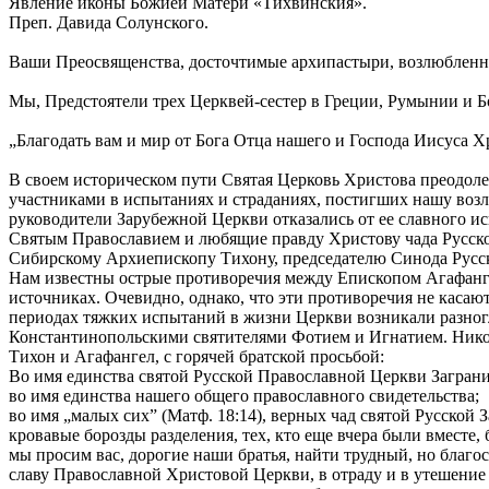
Явление иконы Божией Матери «Тихвинския».
Преп. Давида Солунского.
Ваши Преосвященства, досточтимые архипастыри, возлюбленны
Мы, Предстоятели трех Церквей-сестер в Греции, Румынии и 
„Благодать вам и мир от Бога Отца нашего и Господа Иисуса Хри
В своем историческом пути Святая Церковь Христова преодоле
участниками в испытаниях и страданиях, постигших нашу воз
руководители Зарубежной Церкви отказались от ее славного и
Святым Православием и любящие правду Христову чада Русско
Сибирскому Архиепископу Тихону, председателю Синода Русск
Нам известны острые противоречия между Епископом Агафанге
источниках. Очевидно, однако, что эти противоречия не касаю
периодах тяжких испытаний в жизни Церкви возникали разног
Константинопольскими святителями Фотием и Игнатием. Никоим
Тихон и Агафангел, с горячей братской просьбой:
Во имя единства святой Русской Православной Церкви Загран
во имя единства нашего общего православного свидетельства;
во имя „малых сих” (Матф. 18:14), верных чад святой Русской
кровавые борозды разделения, тех, кто еще вчера были вместе,
мы просим вас, дорогие наши братья, найти трудный, но благо
славу Православной Христовой Церкви, в отраду и в утешение