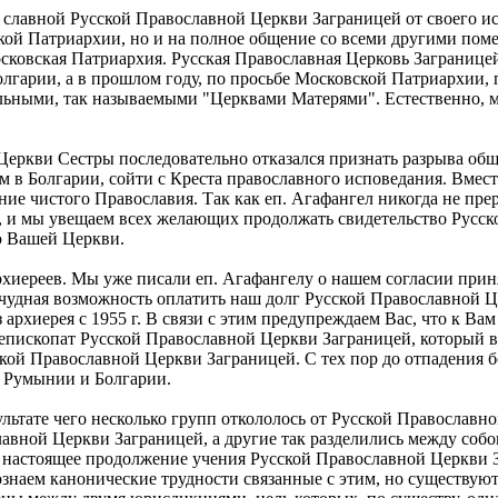
 славной Русской Православной Церкви Заграницей от своего и
ской Патриархии, но и на полное общение со всеми другими по
сковская Патриархия. Русская Православная Церковь Заграницей
гарии, а в прошлом году, по просьбе Московской Патриархии, 
льными, так называемыми "Церквами Матерями". Естественно, мы
 Церкви Сестры последовательно отказался признать разрыва общ
м в Болгарии, сойти с Креста православного исповедания. Вмес
ние чистого Православия. Так как еп. Агафангел никогда не пре
, и мы увещаем всех желающих продолжать свидетельство Русск
ю Вашей Церкви.
рхиереев. Мы уже писали еп. Агафангелу о нашем согласии приня
чудная возможность оплатить наш долг Русской Православной Це
 архиерея с 1955 г. В связи с этим предупреждаем Вас, что к Ва
епископат Русской Православной Церкви Заграницей, который в 
ской Православной Церкви Заграницей. С тех пор до отпадения
 Румынии и Болгарии.
ультате чего несколько групп откололось от Русской Православн
авной Церкви Заграницей, а другие так разделились между собою
 и настоящее продолжение учения Русской Православной Церкви
наем канонические трудности связанные с этим, но существуют 