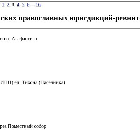
•
1
,
2
,
3
,
4
,
5
,
6
...
16
усских православных юрисдикций-ревнит
и еп. Агафангела
ИПЦ) еп. Тихона (Пасечника)
ерез Поместный собор