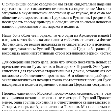
С сильнейшей болью сердечной мы стали свидетелями падения
сергианства и ее соглашения не только на подчинение Москов
запутаны в экуменической апостасии даже глубже, чем сама Мо
общение со старостильными Церквами в Румынии, Греции и Бол
последовать своему примеру и объединиться со своми новости
нашего православного пастырского подвига.
Нашу боль облегчает, однако, то что один из Архиереев нашей
или, как метко было сказано нашим собратом епископом Фотие
Заграницей, он решил продолжать ее свидетельство и исповеда
нас представителем Русской Православной Церкви Заграницей
воссоздать административный строй оставшейся верной часть
Для совершения этого дела, ясно что нужно посвятить новых а
представителями Румынских и Болгарских Церквей. Это будет 
епископат для греческой старостильной Церкви, оставшейся без
возможно с обвинениями против нас. Эти обвинения разбирал 
экклезиологическая позиция точно соответствует позиции Рус
находилась в полном единении с нашими Церквами-сестрами в
Процесс единения с Москвой продолжался несколько лет, в рез
них приняли позиции несогласные с историей Русской Правосл
менее, одна группа сохранила и ответственное свидетельство
Лазарем, теперь же Архиепископом Тихоном. Мы полностью соз