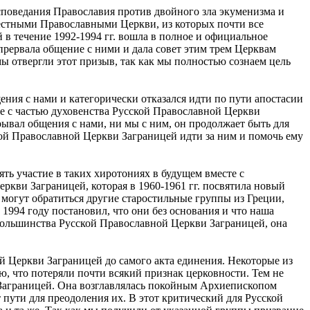
споведания Православия против двойного зла экуменизма и
местными Православными Церкви, из которых почти все
 в течение 1992-1994 гг. вошла в полное и официальное
прервала общение с ними и дала совет этим трем Церквам
 отвергли этот призыв, так как мы полностью сознаем цель
ения с нами и категорически отказался идти по пути апостасии
те с частью духовенства Русской Православной Церкви
рывал общения с нами, ни мы с ним, он продолжает быть для
ой Православной Церкви Заграницей идти за ним и помочь ему
ть участие в таких хиротониях в будущем вместе с
ркви Заграницей, которая в 1960-1961 гг. посвятила новый
м могут обратиться другие старостильные группы из Греции,
1994 году постановил, что они без основания и что наша
 большинства Русской Православной Церкви Заграницей, она
ой Церкви Заграницей до самого акта единения. Некоторые из
, что потеряли почти всякий признак церковности. Тем не
 Заграницей. Она возглавлялась покойным Архиепископом
пути для преодоления их. В этот критический для Русской