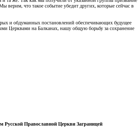
 и та же. Так как мы получили от указанной группы призвание
Мы верим, что такое событие убедит других, которые сейчас в
удрых и обдуманных постановлений обеспечивающих будущее
ыми Церквами на Балканах, нашу общую борьбу за сохранение
м Русской Православной Церкви Заграницей