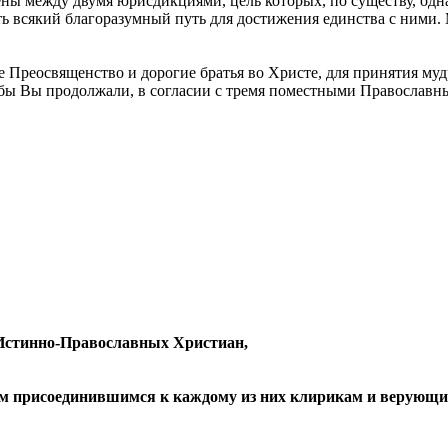
ны между двумя юрисдикциями, цель которых, по существу, одна
ть всякий благоразумный путь для достижения единства с ними. 
е Преосвященство и дорогие братья во Христе, для принятия м
бы Вы продолжали, в согласии с тремя поместными Православн
Истинно-Православных Христиан,
ем присоединившимся к каждому из них клирикам и верующи