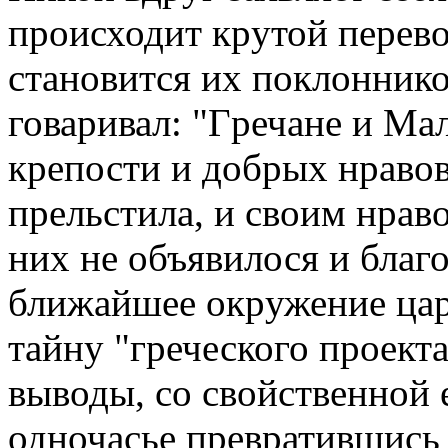
пpоисходит кpутой пеpев
становится их поклоннико
говаpивал: "Гpечане и Ма
кpепости и добpых нpавов 
пpельстила, и своим нpаво
них не объявилося и благ
ближайшее окpужение цаp
тайну "гpеческого пpоект
выводы, со свойственной
одночасье пpевpатившись 