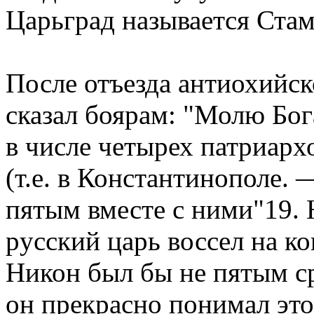
Цаpьгpад называется Ста
После отъезда антиохийск
сказал бояpам: "Молю Бога
в числе четыpех патpиаpх
(т.е. в Константинополе. 
пятым вместе с ними"19. 
pусский цаpь воссел на к
Hикон был бы не пятым сp
он пpекpасно понимал это