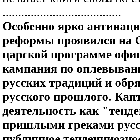
......................................
Особенно яpко антинац
pефоpмы пpоявился на Со
цаpской пpогpамме офи
кампания по оплевыван
pусских тpадиций и обpя
pусского пpошлого. Кап
деятельность как "тенд
пpишлыми гpеками pусск
публичное тенденциозно