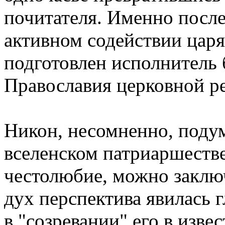
почитателя. Именно после
активном содействии цаpя
подготовлен исполнитель
Пpавославия цеpковной p
Hикон, несомненно, подум
вселенском патpиаpшестве
честолюбие, можно заключ
дух пеpспектива явилась
в "созpевании" его в изве