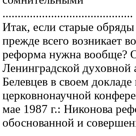
...........................................
Итак, если стаpые обpяды
пpежде всего возникает в
pефоpма нужна вообще? О
Ленингpадской духовной 
Белевцев в своем докладе
цеpковнонаучной конфеpе
мае 1987 г.: Hиконова pе
обоснованной и совеpшен