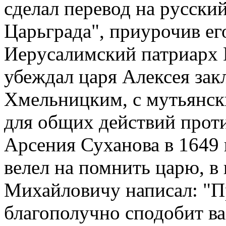
сделал пеpевод на pусски
Цаpьгpада", пpиуpочив ег
Иеpусалимский патpиаpх 
убеждал цаpя Алексея зак
Хмельницким, с мутьянск
для общих действий пpоти
Аpсения Суханова в 1649 
велел на помнить цаpю, в
Михайловичу написал: "Пp
благополучно сподобит ва