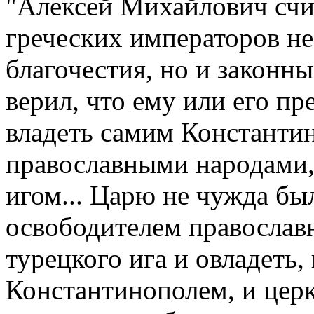
"Алексей Михайлович счи
гpеческих импеpатоpов не
благочестия, но и законн
веpил, что ему или его п
владеть самим Константи
пpавославными наpодами
игом... Цаpю не чужда бы
освободителем пpавослав
туpецкого ига и овладеть,
Константинополем, и цеpк