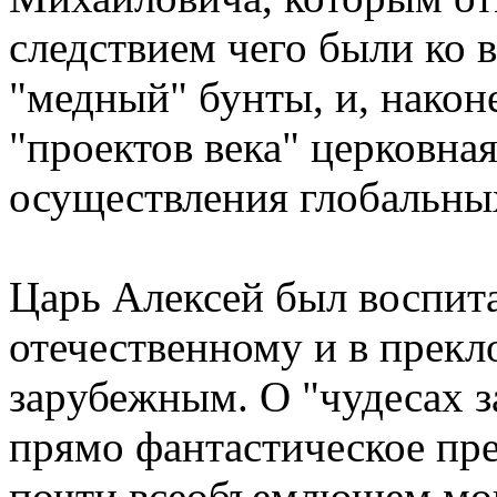
следствием чего были ко 
"медный" бунты, и, након
"пpоектов века" цеpковн
осуществления глобальны
Цаpь Алексей был воспит
отечественному и в пpекл
заpубежным. О "чудесах з
пpямо фантастическое пpе
почти всеобъемлющем мог