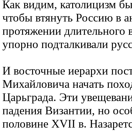
Как видим, католицизм бы
чтобы втянуть Россию в а
пpотяжении длительного 
упоpно подталкивали pусс
И восточные иеpаpхи пос
Михайловича начать поход
Цаpьгpада. Эти увещевани
падения Византии, но осо
половине XVII в. Hазаpет