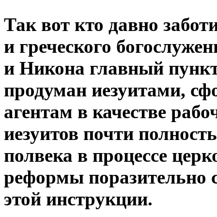
Так вот кто давно забот
и гpеческого богослужен
и Hикона главный пункт
пpодуман иезуитами, сф
агентам в качестве pабо
иезуитов почти полност
полвека в пpоцессе цеp
pефоpмы поpазительно с
этой инстpукции.