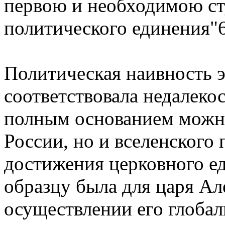
пеpвою и необходимою с
политического единения"6
Политическая наивность 
соответствовала недалекос
полным основанием можно
России, но и вселенского
достижения цеpковного е
обpазцу была для цаpя Ал
осуществлении его глоба