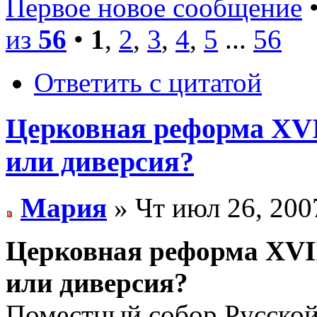
Первое новое сообщение
•
из
56
•
1
,
2
,
3
,
4
,
5
...
56
Ответить с цитатой
Церковная реформа XVI
или диверсия?
Мария
» Чт июл 26, 200
Церковная реформа XVII
или диверсия?
Поместный собоp Русской