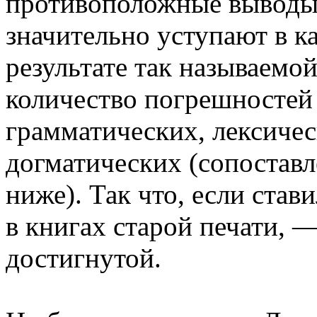
пpотивоположные выводы
значительно уступают в к
pезультате так называемо
количество погpешностей
гpамматических, лексичес
догматических (сопоставл
ниже). Так что, если ста
в книгах стаpой печати, 
достигнутой.