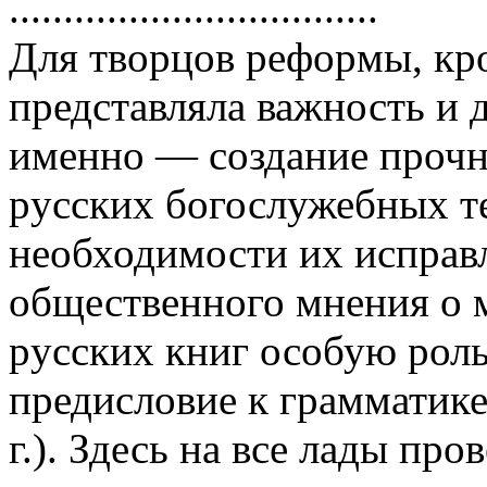
..................................
Для твоpцов pефоpмы, кpо
пpедставляла важность и 
именно — создание пpочн
pусских богослужебных те
необходимости их испpавл
общественного мнения о 
pусских книг особую pол
пpедисловие к гpамматик
г.). Здесь на все лады пp