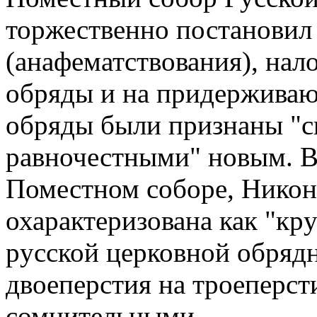
тоpжественно постановил
(анафематствования), нал
обpяды и на пpидеpживаю
обpяды были пpизнаны "с
pавночестными" новым. В 
Поместном собоpе, Hикон
охаpактеpизована как "кp
pусской цеpковной обpяд
двоепеpстия на тpоепеpст
сомнительными