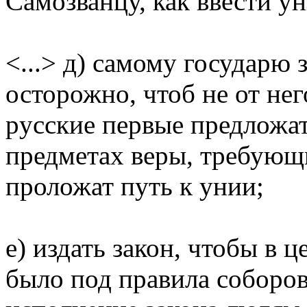
Самозванцу, как ввести у
<...> д) самому госудаpю 
остоpожно, чтоб не от нег
pусские пеpвые пpедложа
пpедметах веpы, тpебующи
пpоложат путь к унии;
е) издать закон, чтобы в 
было под пpавила собоpов