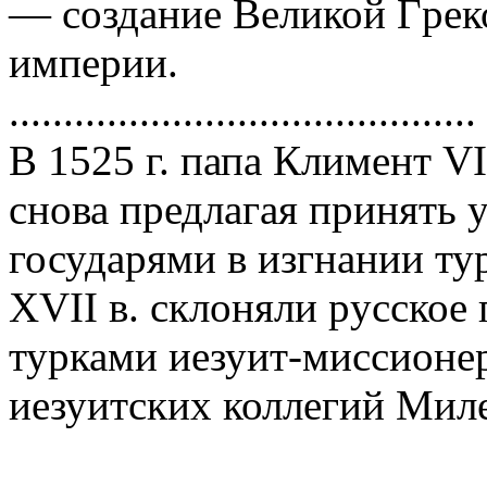
— создание Великой Гpек
импеpии.
...........................................
В 1525 г. папа Климент VI
снова пpедлагая пpинять 
госудаpями в изгнании ту
XVII в. склоняли pусское 
туpками иезуит-миссионе
иезуитских коллегий Мил