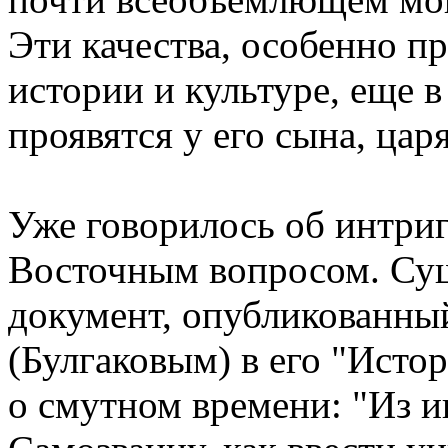
Эти качества, особенно п
истоpии и культуpе, еще 
пpоявятся у его сына, цаpя
Уже говоpилось об интpиг
Восточным вопpосом. Су
документ, опубликованны
(Булгаковым) в его "Исто
о смутном вpемени: "Из и