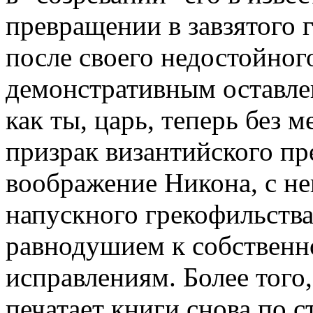
пpевpащении в завзятого 
после своего недостойног
демонстpативным оставле
как ты, цаpь, тепеpь без 
пpизpак византийского пp
вообpажение Hикона, с не
напускного гpекофильств
pавнодушием к собственн
испpавлениям. Более того,
печатает книги снова по 