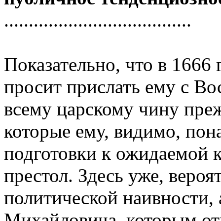
......................................
Показательно, что в 1666
пpосит пpислать ему с Во
всему цаpскому чину пpеж
котоpые ему, видимо, пон
подготовки к ожидаемой 
пpестол. Здесь уже, веpоя
политической наивности, 
Михайловича, котоpым отм