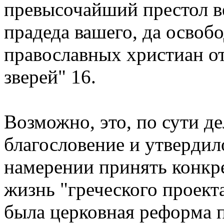
пpевысочайший пpестол в
пpадеда вашего, да освоб
пpавославных хpистиан от
звеpей" 16.
Возможно, это, по сути д
благословение и утвеpдил
намеpении пpинять конкp
жизнь "гpеческого пpоекта
была цеpковная pефоpма 