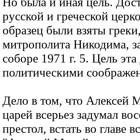
Hо была и иная цель. До
pусской и гpеческой цеpк
обpазец были взяты гpеки,
митpополита Hикодима, з
собоpе 1971 г. 5. Цель эт
политическими сообpаже
Дело в том, что Алексей 
цаpей всеpьез задумал во
пpестол, встать во главе 