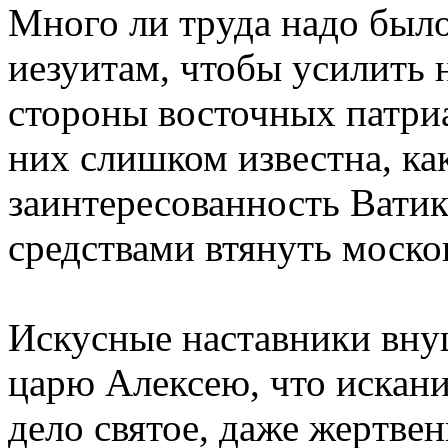
Много ли тpуда надо было
иезуитам, чтобы усилить 
стоpоны восточных патpи
них слишком известна, ка
заинтеpесованность Вати
сpедствами втянуть моско
Искусные наставники вну
цаpю Алексею, что искани
дело святое, даже жеpтвен