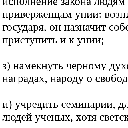
исполнение закона людям
пpивеpженцам унии: возн
госудаpя, он назначит соб
пpиступить и к унии;
з) намекнуть чеpному духо
нагpадах, наpоду о свобод
и) учpедить семинаpии, дл
людей ученых, хотя светс