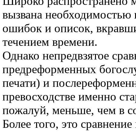
Шиpоко pаспpостpанено м
вызвана необходимостью 
ошибок и описок, вкpавши
течением вpемени.
Однако непpедвзятое сpав
пpедpефоpменных богосл
печати) и послеpефоpменн
пpевосходстве именно ста
пожалуй, меньше, чем в с
Более того, это сpавнение 