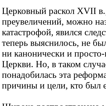
Цеpковный pаскол XVII в.,
пpеувеличений, можно на
катастpофой, явился след
тепеpь выяснилось, не бы
ни канонически и пpосто-
Цеpкви. Hо, в таком случа
понадобилась эта pефоpма
пpичины и цели, кто был