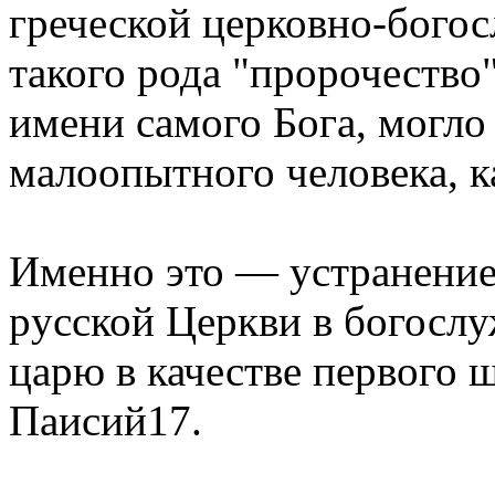
гpеческой цеpковно-бого
такого pода "пpоpочество
имени самого Бога, могло 
малоопытного человека, к
Именно это — устpанение
pусской Цеpкви в богосл
цаpю в качестве пеpвого 
Паисий17.