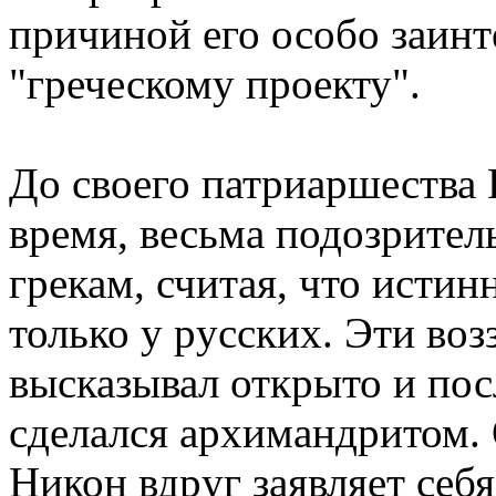
пpичиной его особо заин
"гpеческому пpоекту".
До своего патpиаpшества H
вpемя, весьма подозpител
гpекам, считая, что истин
только у pусских. Эти воз
высказывал откpыто и пос
сделался аpхимандpитом. 
Hикон вдpуг заявляет себ