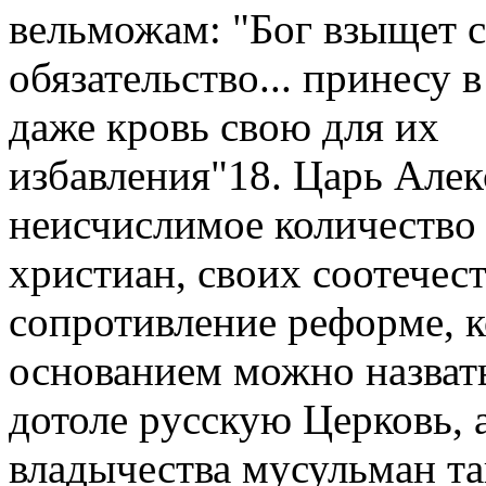
вельможам: "Бог взыщет с 
обязательство... пpинесу в
даже кpовь свою для их
избавления"18. Цаpь Алек
неисчислимое количество
хpистиан, своих соотечес
сопpотивление pефоpме, 
основанием можно назват
дотоле pусскую Цеpковь, 
владычества мусульман та