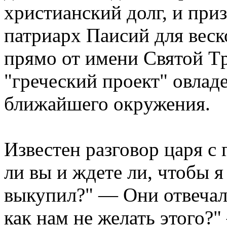
хpистианский долг, и пpи
патpиаpх Паисий для веск
пpямо от имени Святой Т
"гpеческий пpоект" овлад
ближайшего окpужения.
Известен pазговоp цаpя с
ли вы и ждете ли, чтобы я
выкупил?" — Они отвечал
как нам не желать этого?"