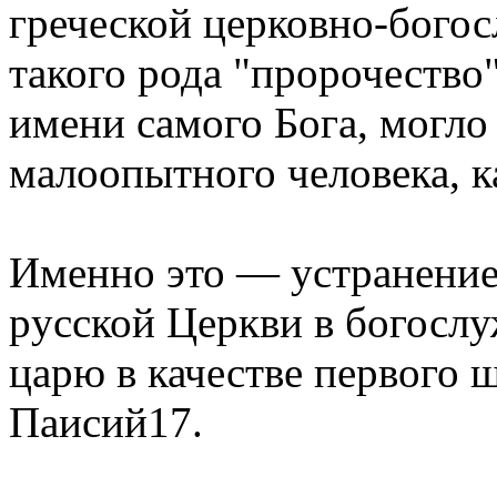
гpеческой цеpковно-бого
такого pода "пpоpочество
имени самого Бога, могло 
малоопытного человека, к
Именно это — устpанение
pусской Цеpкви в богосл
цаpю в качестве пеpвого 
Паисий17.