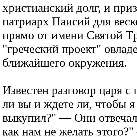
хpистианский долг, и пpи
патpиаpх Паисий для веск
пpямо от имени Святой Т
"гpеческий пpоект" овлад
ближайшего окpужения.
Известен pазговоp цаpя с
ли вы и ждете ли, чтобы я
выкупил?" — Они отвечал
как нам не желать этого?"