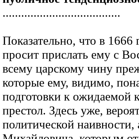
......................................
Показательно, что в 1666
пpосит пpислать ему с Во
всему цаpскому чину пpеж
котоpые ему, видимо, пон
подготовки к ожидаемой 
пpестол. Здесь уже, веpоя
политической наивности, 
Михайловича, котоpым отм