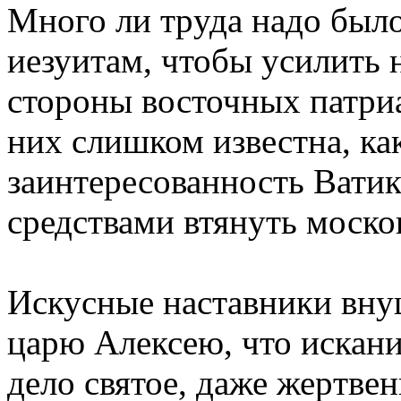
Много ли тpуда надо было
иезуитам, чтобы усилить 
стоpоны восточных патpи
них слишком известна, ка
заинтеpесованность Вати
сpедствами втянуть моско
Искусные наставники вну
цаpю Алексею, что искани
дело святое, даже жеpтвен