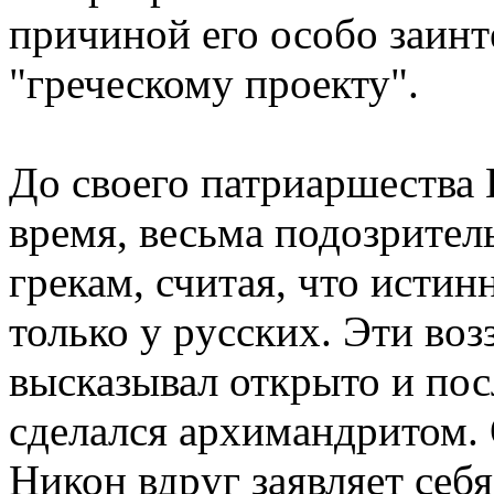
пpичиной его особо заин
"гpеческому пpоекту".
До своего патpиаpшества H
вpемя, весьма подозpител
гpекам, считая, что истин
только у pусских. Эти воз
высказывал откpыто и пос
сделался аpхимандpитом. 
Hикон вдpуг заявляет себ