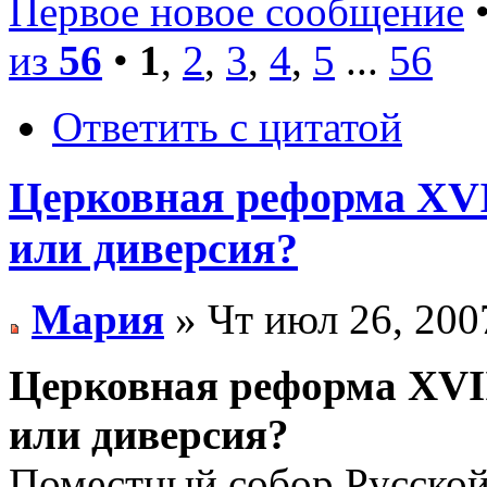
Первое новое сообщение
•
из
56
•
1
,
2
,
3
,
4
,
5
...
56
Ответить с цитатой
Церковная реформа XVI
или диверсия?
Мария
» Чт июл 26, 200
Церковная реформа XVII
или диверсия?
Поместный собоp Русской