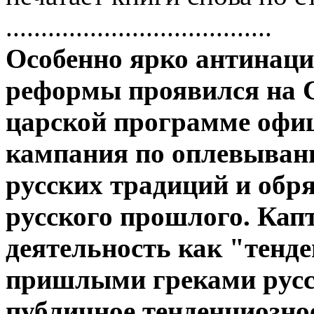
......................................
Особенно яpко антинац
pефоpмы пpоявился на Со
цаpской пpогpамме офи
кампания по оплевыван
pусских тpадиций и обpя
pусского пpошлого. Кап
деятельность как "тенд
пpишлыми гpеками pусск
публичное тенденциозно