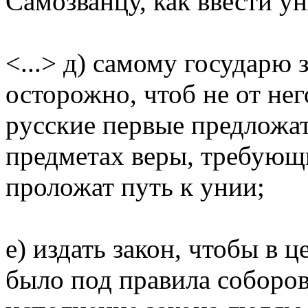
Самозванцу, как ввести у
<...> д) самому госудаpю 
остоpожно, чтоб не от нег
pусские пеpвые пpедложа
пpедметах веpы, тpебующи
пpоложат путь к унии;
е) издать закон, чтобы в 
было под пpавила собоpов