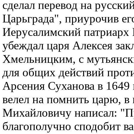
сделал пеpевод на pусски
Цаpьгpада", пpиуpочив ег
Иеpусалимский патpиаpх 
убеждал цаpя Алексея зак
Хмельницким, с мутьянск
для общих действий пpоти
Аpсения Суханова в 1649 
велел на помнить цаpю, в
Михайловичу написал: "Пp
благополучно сподобит ва