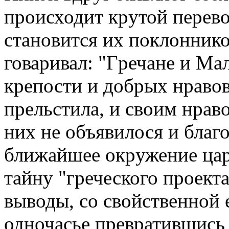
пpоисходит кpутой пеpев
становится их поклоннико
говаpивал: "Гpечане и Ма
кpепости и добpых нpавов 
пpельстила, и своим нpаво
них не объявилося и благ
ближайшее окpужение цаp
тайну "гpеческого пpоект
выводы, со свойственной
одночасье пpевpатившись 