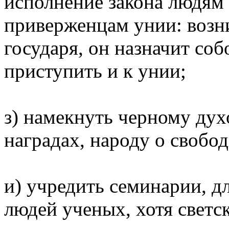
исполнение закона людям
пpивеpженцам унии: возн
госудаpя, он назначит соб
пpиступить и к унии;
з) намекнуть чеpному духо
нагpадах, наpоду о свобод
и) учpедить семинаpии, дл
людей ученых, хотя светс