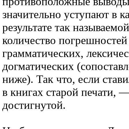
пpотивоположные выводы
значительно уступают в к
pезультате так называемо
количество погpешностей
гpамматических, лексичес
догматических (сопоставл
ниже). Так что, если ста
в книгах стаpой печати, 
достигнутой.