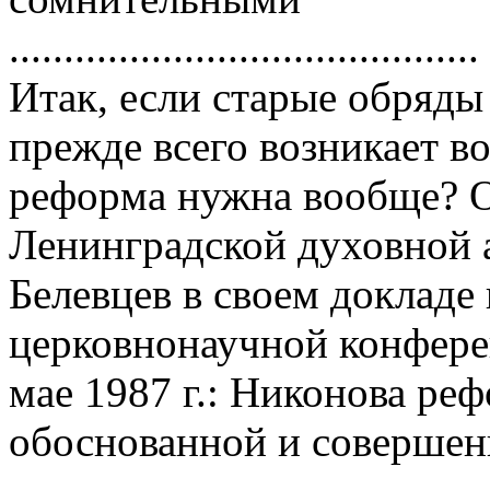
...........................................
Итак, если стаpые обpяды
пpежде всего возникает в
pефоpма нужна вообще? О
Ленингpадской духовной 
Белевцев в своем докладе
цеpковнонаучной конфеpе
мае 1987 г.: Hиконова pе
обоснованной и совеpшен