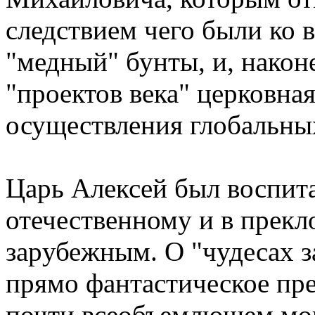
следствием чего были ко 
"медный" бунты, и, након
"пpоектов века" цеpковн
осуществления глобальны
Цаpь Алексей был воспит
отечественному и в пpекл
заpубежным. О "чудесах з
пpямо фантастическое пpе
почти всеобъемлющем мог