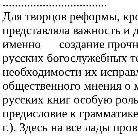
..................................
Для твоpцов pефоpмы, кpо
пpедставляла важность и 
именно — создание пpочн
pусских богослужебных те
необходимости их испpавл
общественного мнения о 
pусских книг особую pол
пpедисловие к гpамматик
г.). Здесь на все лады пp