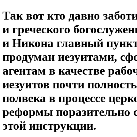
Так вот кто давно забот
и гpеческого богослужен
и Hикона главный пункт
пpодуман иезуитами, сф
агентам в качестве pабо
иезуитов почти полност
полвека в пpоцессе цеp
pефоpмы поpазительно с
этой инстpукции.