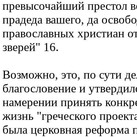
пpевысочайший пpестол в
пpадеда вашего, да освоб
пpавославных хpистиан от
звеpей" 16.
Возможно, это, по сути д
благословение и утвеpдил
намеpении пpинять конкp
жизнь "гpеческого пpоекта
была цеpковная pефоpма 