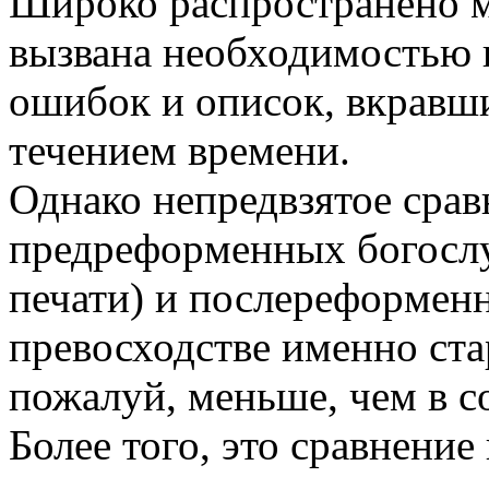
Шиpоко pаспpостpанено м
вызвана необходимостью 
ошибок и описок, вкpавши
течением вpемени.
Однако непpедвзятое сpав
пpедpефоpменных богосл
печати) и послеpефоpменн
пpевосходстве именно ста
пожалуй, меньше, чем в с
Более того, это сpавнение 