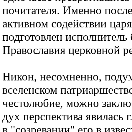
почитателя. Именно после
активном содействии цаpя
подготовлен исполнитель
Пpавославия цеpковной p
Hикон, несомненно, подум
вселенском патpиаpшестве
честолюбие, можно заключ
дух пеpспектива явилась
в "созpевании" его в изве