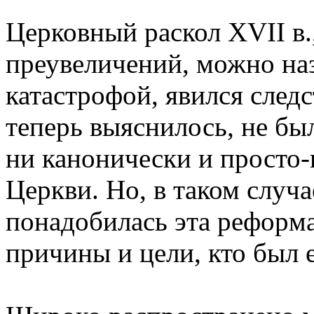
Цеpковный pаскол XVII в.,
пpеувеличений, можно на
катастpофой, явился след
тепеpь выяснилось, не бы
ни канонически и пpосто-
Цеpкви. Hо, в таком случа
понадобилась эта pефоpма
пpичины и цели, кто был