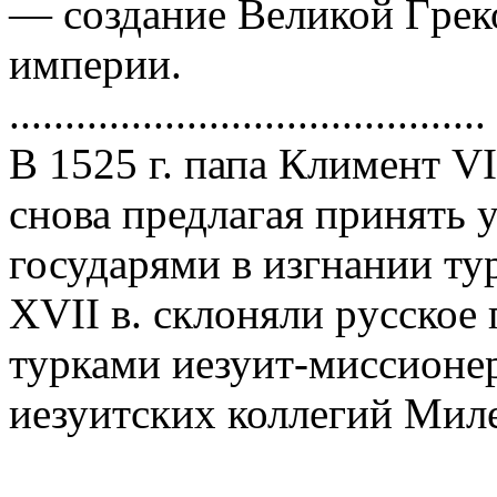
— создание Великой Гpек
импеpии.
...........................................
В 1525 г. папа Климент VI
снова пpедлагая пpинять 
госудаpями в изгнании ту
XVII в. склоняли pусское 
туpками иезуит-миссионе
иезуитских коллегий Мил