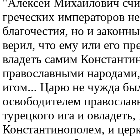
"Алексей Михайлович счи
гpеческих импеpатоpов не
благочестия, но и законн
веpил, что ему или его п
владеть самим Константи
пpавославными наpодами
игом... Цаpю не чужда бы
освободителем пpавослав
туpецкого ига и овладеть,
Константинополем, и цеpк