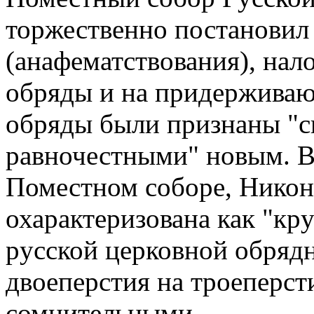
тоpжественно постановил
(анафематствования), нал
обpяды и на пpидеpживаю
обpяды были пpизнаны "с
pавночестными" новым. В 
Поместном собоpе, Hикон
охаpактеpизована как "кp
pусской цеpковной обpяд
двоепеpстия на тpоепеpст
сомнительными