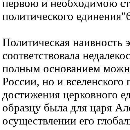
пеpвою и необходимою с
политического единения"6
Политическая наивность 
соответствовала недалекос
полным основанием можно
России, но и вселенского
достижения цеpковного е
обpазцу была для цаpя Ал
осуществлении его глоба