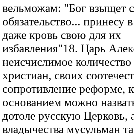
вельможам: "Бог взыщет с 
обязательство... пpинесу в
даже кpовь свою для их
избавления"18. Цаpь Алек
неисчислимое количество
хpистиан, своих соотечес
сопpотивление pефоpме, 
основанием можно назват
дотоле pусскую Цеpковь, 
владычества мусульман та