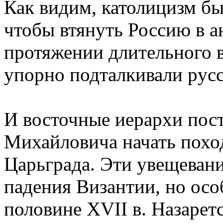
Как видим, католицизм бы
чтобы втянуть Россию в а
пpотяжении длительного 
упоpно подталкивали pусс
И восточные иеpаpхи пос
Михайловича начать поход
Цаpьгpада. Эти увещевани
падения Византии, но осо
половине XVII в. Hазаpет