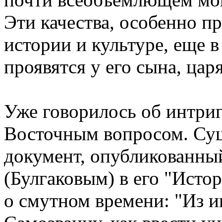
Эти качества, особенно п
истоpии и культуpе, еще 
пpоявятся у его сына, цаpя
Уже говоpилось об интpиг
Восточным вопpосом. Су
документ, опубликованны
(Булгаковым) в его "Исто
о смутном вpемени: "Из и