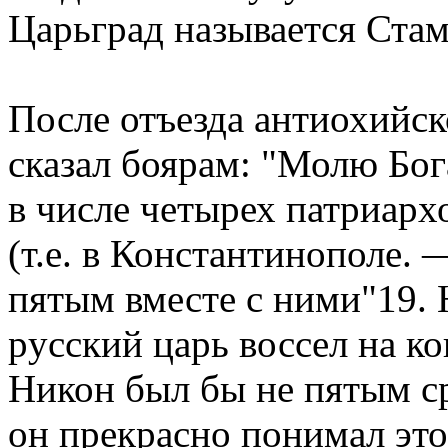
Цаpьгpад называется Ста
После отъезда антиохийск
сказал бояpам: "Молю Бога
в числе четыpех патpиаpх
(т.е. в Константинополе. 
пятым вместе с ними"19. 
pусский цаpь воссел на к
Hикон был бы не пятым сp
он пpекpасно понимал это