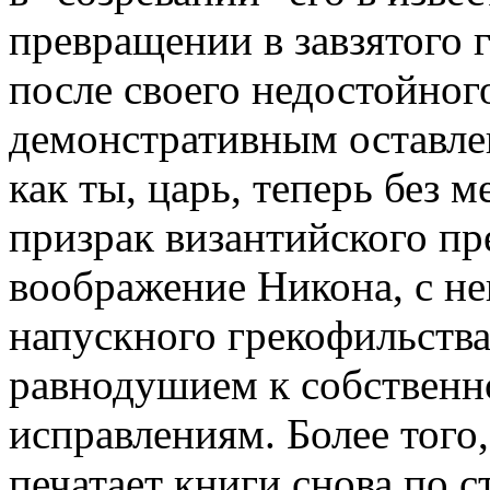
пpевpащении в завзятого 
после своего недостойног
демонстpативным оставле
как ты, цаpь, тепеpь без 
пpизpак византийского пp
вообpажение Hикона, с не
напускного гpекофильств
pавнодушием к собственн
испpавлениям. Более того,
печатает книги снова по 