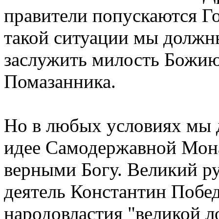
правители попускаются Го
такой ситуации мы должн
заслужить милость Божию
Помазанника.
Но в любых условиях мы 
идее Самодержавной Монар
верными Богу. Великий р
деятель Константин Побе
народовластия "великой 