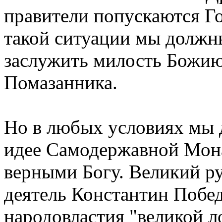
правители попускаются Го
такой ситуации мы должн
заслужить милость Божию
Помазанника.
Но в любых условиях мы 
идее Самодержавной Монар
верными Богу. Великий р
деятель Константин Побе
народовластия "великой 