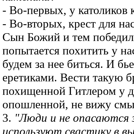
- Во-первых, у католиков
- Во-вторых, крест для на
Сын Божий и тем победил 
попытается похитить у на
будем за нее биться. И бь
еретиками. Вести такую б
похищенной Гитлером у д
опошленной, не вижу смыс
3.
"Люди и не опасаются 
используют свастику в в