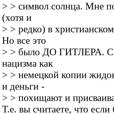
> > символ солнца. Мне п
(хотя и
> > редко) в христианско
Но все это
> > было ДО ГИТЛЕРА. С э
нацизма как
> > немецкой копии жидо
и деньги -
> > похищают и присваив
Т.е. вы считаете, что есл