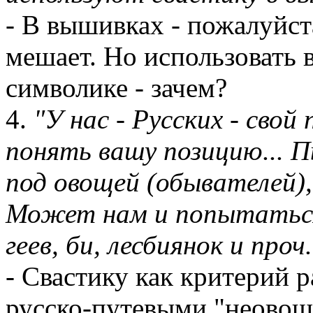
- В вышивках - пожалуйста
мешает. Но использовать 
символике - зачем?
4.
"У нас - Русских - свой
понять вашу позицию... 
под овощей (обывателей),
Может нам и попытаться
геев, би, лесбиянок и проч
- Свастику как критерий 
русско-путевыми "неовоща