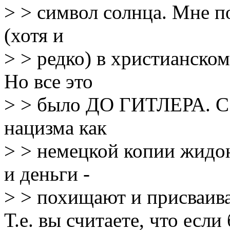
> > символ солнца. Мне п
(хотя и
> > редко) в христианско
Но все это
> > было ДО ГИТЛЕРА. С э
нацизма как
> > немецкой копии жидо
и деньги -
> > похищают и присваив
Т.е. вы считаете, что есл