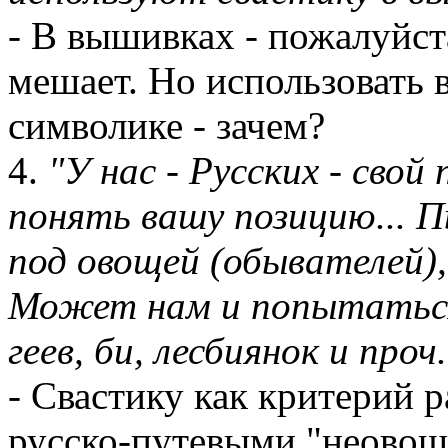
- В вышивках - пожалуйста
мешает. Но использовать 
символике - зачем?
4.
"У нас - Русских - свой
понять вашу позицию... 
под овощей (обывателей),
Может нам и попытаться
геев, би, лесбиянок и проч
- Свастику как критерий 
русско-путевыми "неовоща