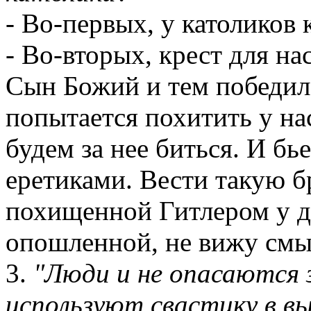
- Во-первых, у католиков
- Во-вторых, крест для на
Сын Божий и тем победил 
попытается похитить у на
будем за нее биться. И бь
еретиками. Вести такую б
похищенной Гитлером у д
опошленной, не вижу смыс
3.
"Люди и не опасаются 
используют свастику в в