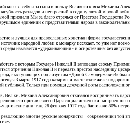
сийского за себя и за сына в пользу Великого князя Михаила Ал
агубность разладов и нестроений в годину лютой мiровой войн
 Думой признали Мы за благо отречься от Престола Государства 
рушимом единении с представителями народа в законодательных
стие и лучшая для православных христиан форма государственно
а источник народной любви к монарху иссякает, то уже нет во
из среды изымается «удерживающий» и осиротевшим без августе
отать с которым Государь Николай II заповедал своему Приемн
ься отречения Николая II и передать престол наследнику-цеса
рада, выступающих под лозунгом «Долой Самодержавие!» были 
 посещая 3 марта 1917 года казармы и мастерские железнодорожн
ой публикой. Только при помощи дежурной роты расположенного 
, Вел.кн. Михаил Александрович отказался воспринимать царск
грешившего против своего Царя социалистически настроенного п
мартовские дни: так, 26 февраля 1917 года бастовало 80% петро
революцию многие русские монархисты – современники той эпох
сия»: