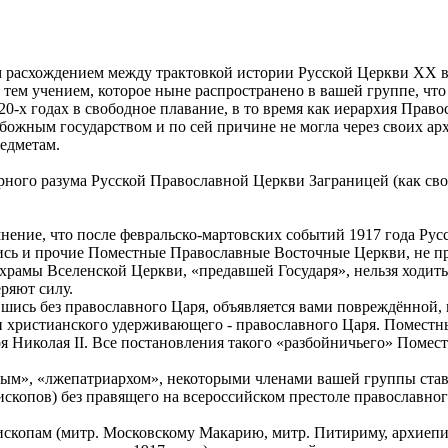
м расхождением между трактовкой истории Русской Церкви XX в
 тем учением, которое ныне распространено в вашей группе, ч
 20-х годах в свободное плавание, в то время как иерархия Пр
божным государством и по сей причине не могла через своих а
едметам.
борного разума Русской Православной Церкви Заграницей (как с
нение, что после февральско-мартовских событий 1917 года Рус
лись и прочие Поместные Православные Восточные Церкви, не п
 храмы Вселенской Церкви, «предавшей Государя», нельзя ходить
еряют силу.
авшись без православного Царя, объявляется вами повреждённой
и христианского удерживающего - православного Царя. Поместн
ря Николая II. Все постановления такого «разбойничьего» Помес
нным», «лжепатриархом», некоторыми членами вашей группы ста
ископов) без правящего на всероссийском престоле православног
ископам (митр. Московскому Макарию, митр. Питириму, архиеп