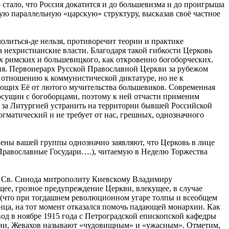
 стало, что Россия докатится и до большевизма и до проигрыша
кую параллельную «царскую» структуру, высказав своё частное
олиться-де нельзя, противоречит теории и практике
нехристианские власти. Благодаря такой гибкости Церковь
х римских и большевицкого, как откровенно богоборческих.
ния. Первоиерарх Русской Православной Церкви за рубежом
отношению к коммунистической диктатуре, но не к
ающих Её от лютого мучительства большевиков. Современная
носущии с богоборцами, поэтому к ней отчасти применим
га за Литургией устранить на территории бывшей Российской
гматический и не требует от нас, грешных, однозначного
ены вашей группы однозначно заявляют, что Церковь в лице
Православные Государи….), читаемую в Неделю Торжества
ну Св. Синода митрополиту Киевскому Владимиру
щее, грозное предупреждение Церкви, влекущее, в случае
ду (что при тогдашнем революционном угаре толпы и всеобщем
ца, на тот момент отказался помочь падающей монархии. Как
вод в ноябре 1915 года с Петроградской епископской кафедры
юции, Жевахов называют «чудовищным» и «ужасным». Отметим,