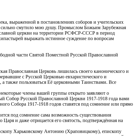
ека, выраженной в постановлениях соборов и учительских
то сильно смутило мою душу. Промыслом Божьим Зарубежная
авославной церкви на территории РСФСР-СССР в период
рхипастырей выражать истинное суждение по вопросам
вободной части Святой Поместной Русской Православной
ская Православная Церковь лишилась своего канонического и
рервавшие с Русской Церковью евхаристического и
, а также пользоваться Её церковными Таинствами. Все
, некоторые члены вашей группы открыто заявляют о
ый Собор Русской Православной Церкви 1917-1918 года вами
тного Собора 1917-1918 годов ставятся под сомнение или прямо
вится под сомнение сама возможность существования
о Царя и даже отрицается его святость, подтверждённая на
ископу Харьковскому Антонию (Храповицкому), епископу