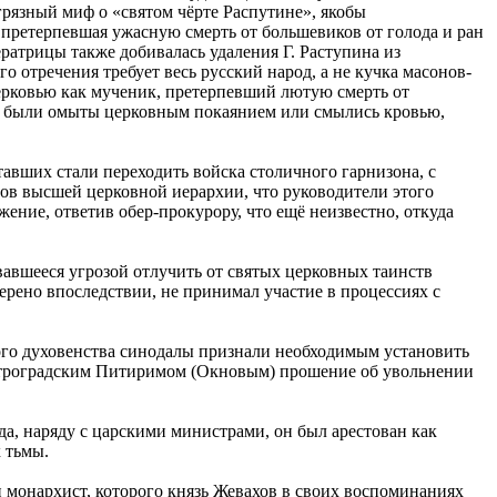
рязный миф о «святом чёрте Распутине», якобы
претерпевшая ужасную смерть от большевиков от голода и ран
атрицы также добивалась удаления Г. Раступина из
о отречения требует весь русский народ, а не кучка масонов-
ерковью как мученик, претерпевший лютую смерть от
есть были омыты церковным покаянием или смылись кровью,
авших стали переходить войска столичного гарнизона, с
ов высшей церковной иерархии, что руководители этого
ение, ответив обер-прокурору, что ещё неизвестно, откуда
ивавшееся угрозой отлучить от святых церковных таинств
ерено впоследствии, не принимал участие в процессиях с
елого духовенства синодалы признали необходимым установить
етроградским Питиримом (Окновым) прошение об увольнении
ода, наряду с царскими министрами, он был арестован как
 тьмы.
 монархист, которого князь Жевахов в своих воспоминаниях