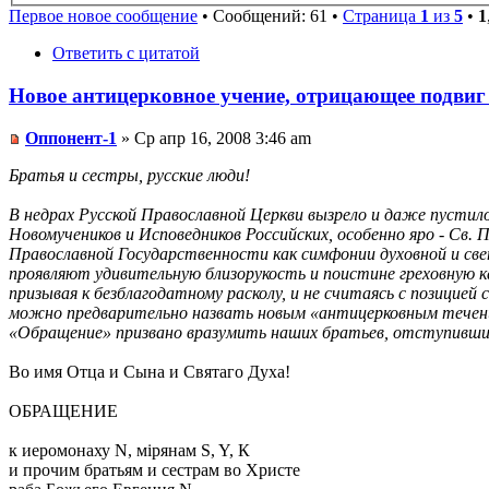
Первое новое сообщение
• Сообщений: 61 •
Страница
1
из
5
•
1
Ответить с цитатой
Новое антицерковное учение, отрицающее подви
Оппонент-1
» Ср апр 16, 2008 3:46 am
Братья и сестры, русские люди!
В недрах Русской Православной Церкви вызрело и даже пустило 
Новомучеников и Исповедников Российских, особенно яро - Св
Православной Государственности как симфонии духовной и свет
проявляют удивительную близорукость и поистине греховную к
призывая к безблагодатному расколу, и не считаясь с позицией
можно предварительно назвать новым «антицерковным течением
«Обращение» призвано вразумить наших братьев, отступивших
Во имя Отца и Сына и Святаго Духа!
ОБРАЩЕНИЕ
к иеромонаху N, мiрянам S, Y, К
и прочим братьям и сестрам во Христе