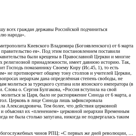
рошу всех граждан державы Российской подчиниться
олю народа».
трополита Киевского Владимира (Богоявленского) от 6 марта
 правительство ея». Под этим постановлением поставили
Правительства были крещены в Православной Церкви и многие
 их религиозной принадлежности, имеет давнюю историю. Так,
ит Господь помазаннику Своему Киру (Ис.45, 1), то есть
м» не противоречит общему тону столпов и учителей Церкви,
опросах иерархам дана определённая степень свободы, не
ам молиться за турецкого султана или японского императора (в
 Слова о. Сергия Булгакова, «Россия вступила на свой
молиться за Царя, было не распоряжение Синода от 6 марта, а
тол. Церковь в лице Синода лишь зафиксировала
ла Александровича. Тем более, что действия церковной
 и объяснял их «пленением» церковной иерархии Временным
да не была столько запугана, никогда не подвергалась таким
иях богослужебных чинов РПЦ: «С первых же дней революции, …