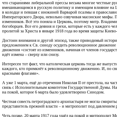
что стараниями либеральной прессы весьма многие честные ру
вмешивающимся в русскую политику и имеющим влияние на Цар
в колодце и певшая с инокиней Варварой псалмы и православн
Императорского Двора, невольно озвучивая масонские мифы. Поз
изменников. Всё это поняла и Церковь, поэтому митр. Владим
богоборцев. Все его деяния и грехи, которые есть у каждого 
пролитой за Христа в январе 1918 года во время защиты Киев
Достоин внимания и другой эпизод, также приводимый историко
предложением к Св. синоду осудить революционное движение 
движения «состоят из изменников, начиная от членов государс
идёт измена – сверху или снизу.
Интересен тот факт, что католическая церковь тогда же выпуст
каждого, кто примкнёт к революционному движению. И, по свид
красными флагами».
А уже 1 марта, ещё до отречения Николая II от престола, на 
связь с Исполнительным комитетом Государственной Думы. Н
на покой, которое 6 марта было удовлетворено Синодом.
Честная совесть петроградского архипастыря не могла смиритьс
представитель прежней власти – и митрополит под давлением р
Чуть позже, 20 марта 1917 года ушёл на покой и митрополит 