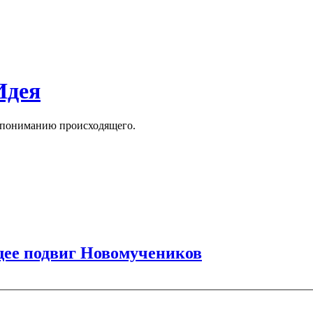
Идея
к пониманию происходящего.
щее подвиг Новомучеников