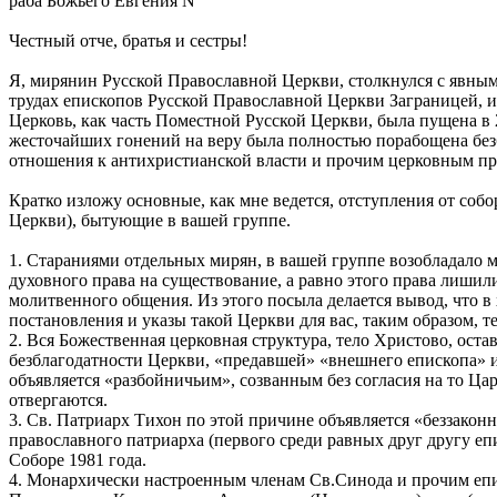
раба Божьего Евгения N
Честный отче, братья и сестры!
Я, мирянин Русской Православной Церкви, столкнулся с явны
трудах епископов Русской Православной Церкви Заграницей, и
Церковь, как часть Поместной Русской Церкви, была пущена в
жесточайших гонений на веру была полностью порабощена без
отношения к антихристианской власти и прочим церковным пр
Кратко изложу основные, как мне ведется, отступления от со
Церкви), бытующие в вашей группе.
1. Стараниями отдельных мирян, в вашей группе возобладало м
духовного права на существование, а равно этого права лиши
молитвенного общения. Из этого посыла делается вывод, что в
постановления и указы такой Церкви для вас, таким образом, т
2. Вся Божественная церковная структура, тело Христово, ост
безблагодатности Церкви, «предавшей» «внешнего епископа» 
объявляется «разбойничьим», созванным без согласия на то Ца
отвергаются.
3. Св. Патриарх Тихон по этой причине объявляется «беззако
православного патриарха (первого среди равных друг другу еп
Соборе 1981 года.
4. Монархически настроенным членам Св.Синода и прочим еп