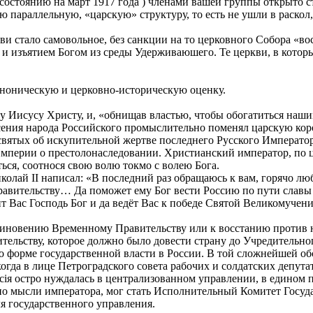
остоянию на март 1917 года ) членами вашей группы открыто ста
 параллельную, «царскую» структуру, то есть не ушли в раскол,
и стало самовольное, без санкции на то церковного Собора «в
 изъятием Богом из среды Удерживаюшего. Те церкви, в которы
аноническую и церковно-историческую оценку.
ду Иисусу Христу, и, «обнищав властью, чтобы обогатиться наш
сения народа Российского промыслительно поменял царскую кор
вятых об искупительной жертве последнего Русского Император
 Империи о престолонаследовании. Христианский император, по 
ься, соотнося свою волю токмо с волею Бога.
колай II написал: «В последний раз обращаюсь к вам, горячо л
равительству… Да поможет ему Бог вести Россию по пути славы 
т Вас Господь Бог и да ведёт Вас к победе Святой Великомучен
виновению Временному Правительству или к восстанию против не
ельству, которое должно было довести страну до Учредительно
о форме государственной власти в России. В той сложнейшей об
гда в лице Петроградского совета рабочих и солдатских депута
сiя остро нуждалась в централизованном управлении, в едином 
 по мысли императора, мог стать Исполнительный Комитет Гос
я государственного управления.