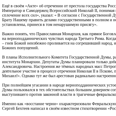
Ещё в своём «Акте» об отречении от престола государства Рос
Император и Самодержец Всероссийский Николай II, понимая п
сплочение всех сил», указал: « В согласии с Государственной
Брату Нашему править делами государственными в полном и не
установлены, принеся в том ненарушимую присягу».
Важно понять, что Православная Монархия, как прямое Боговла
на верноподданнических чувствах народа Третьего Рима. Когд
– гнев Божий неизбежно проливается на согрешивший народ, 
Божиих попущений.
В планы Исполнительного Комитета Государственной Думы, раб
института Монархии. Депутаты Думы планировали только добит
Александровича. Настроения же тёмных народных масс Петрог
деятельное участие в процессе отречения Николая II в Пскове,
Михаил!». Однако тут же был арестован радикально настроенн
При полнейшем угасании в народе верноподданнических устоев
Думы пользовался в тех обстоятельствах большим доверием со
выступившего против законной власти в трагичные февральско-
Именно как «восстание черни» охарактеризовали Февральскую 
Сергей Бехтеев написал в своём известном стихотворении «Рос