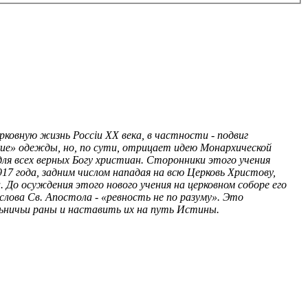
рковную жизнь Россiи XX века, в частности - подвиг
кие» одежды, но, по сути, отрицает идею Монархической
для всех верных Богу христиан. Сторонники этого учения
7 года, задним числом нападая на всю Церковь Христову,
. До осуждения этого нового учения на церковном соборе его
ова Св. Апостола - «ревность не по разуму». Это
льничьи раны и наставить их на путь Истины.