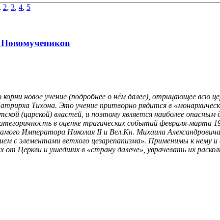
,
2
,
3
,
4
,
5
г Новомучеников
корни новое учение (подробнее о нём далее), отрицающее всю це
. Патрирха Тихона. Это учение притворно рядится в «монархичес
ской (царской) властей, и поэтому является наиболее опасным 
атегоричность в оценке трагических событий февраля-марта 191
 самого Императора Николая II и Вел.Кн. Михаила Александровича
 с элементами ветхого цезарепапизма». Применимы к нему и сл
 от Церкви и ушедших в «страну далече», уврачевать их раско