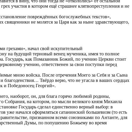
вится в вину, что они тогда не «откололись» от остальной
 грех участия в котором ещё страшнее клятвопреступления и не
осстановление повреждённых богослужебных текстов»,
х священники не молятся за Царя как за ныне здравствующего,
ими грехами», начал свой искупительный
ону на будущий терновый венец мученика, имея то полное
а. Государь, как Помазанник Божий, по учению Церкви стоит
церковному учению, ответственен за свои поступки перед
юбимые мною войска. После отречения Моего за Себя и за Сына
и благоденствия… Твёрдо верю, что не угасла в ваших сердцах
ик и Победоносец Георгий».
го, наоборот, он, для блага горячо любимой родины,
го Собрания, на котором, по мысли великого князя Михаила
становке Государь сделал единственно верный выбор: в
тов уже начался оформляться сатанинский большевизм (то есть
правительстве, признанном всеми союзниками по Антанте, для
ударственный Думы, по попушению Божьему во время