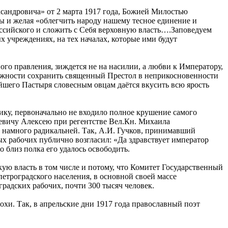
ександровича» от 2 марта 1917 года, Божией Милостью
ы и желая «облегчить народу нашему тесное единение и
Российского и сложить с Себя верховную власть….Заповедуем
 учреждениях, на тех началах, которые ими будут
го правления, зиждется не на насилии, а любви к Императору,
зможности сохранить священный Престол в неприкосновенности
йшего Пастыря словесным овцам даётся вкусить всю ярость
ику, первоначально не входило полное крушение самого
ревичу Алексею при регентстве Вел.Кн. Михаила
намного радикальней. Так, А.И. Гучков, принимавший
ых рабочих публично возгласил: «Да здравствует император
близ полка его удалось освободить.
ую власть в том числе и потому, что Комитет Государственный
етроградского населения, в основной своей массе
градских рабочих, почти 300 тысяч человек.
и. Так, в апрельские дни 1917 года православный поэт