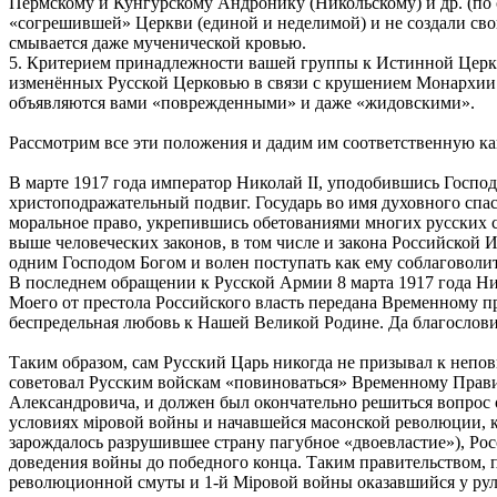
Пермскому и Кунгурскому Андронику (Никольскому) и др. (по с
«согрешившей» Церкви (единой и неделимой) и не создали свою
смывается даже мученической кровью.
5. Критерием принадлежности вашей группы к Истинной Церкв
изменённых Русской Церковью в связи с крушением Монархии и
объявляются вами «поврежденными» и даже «жидовскими».
Рассмотрим все эти положения и дадим им соответственную к
В марте 1917 года император Николай II, уподобившись Госпо
христоподражательный подвиг. Государь во имя духовного спа
моральное право, укрепившись обетованиями многих русских с
выше человеческих законов, в том числе и закона Российской
одним Господом Богом и волен поступать как ему соблаговолит
В последнем обращении к Русской Армии 8 марта 1917 года Ни
Моего от престола Российского власть передана Временному п
беспредельная любовь к Нашей Великой Родине. Да благослови
Таким образом, сам Русский Царь никогда не призывал к непо
советовал Русским войскам «повиноваться» Временному Правит
Александровича, и должен был окончательно решиться вопрос 
условиях мiровой войны и начавшейся масонской революции, ко
зарождалось разрушившее страну пагубное «двоевластие»), Рос
доведения войны до победного конца. Таким правительством,
революционной смуты и 1-й Мiровой войны оказавшийся у рул