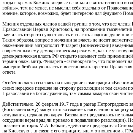
когда в храмах Божиих впервые начинали святотатственно возн
войны», тем не менее, не мыслил себя отдельно от Православн
мнение, которое, возможно, будет интересно для будущего Пом
Мнения отдельных членов вашей группы о том, что все члены 
Православной Церкви Христовой, на протяжении тысячелетий 
научилась открыто существовать и спасать людские души при 
Таким образом, вопрос о молении за власть не носит догматич
блаженнейший митрополит Филарет (Вознесенский) введённый 
современным ему демократическим режимам, как не участвующ
демократическая власть РФ открыто называет себя приемницей
термин блаж. митр. Филарета «сатанократия», что позволяет н
империи безбожную власть и восстановить престол Православны
ответа.
Особенно часто ссылаясь на вышедшие в эмиграции «Воспомин
своих иерархов перешла на сторону революции и тем самым п
Православия на богослужениях, там самым замарав свои чисты
Действительно, 26 февраля 1917 года в разгар Петроградски
(Богоявленскому) выпустить воззвание к населению в защиту 
ослушания, церковную кару». Воззвание предлагалось не тольк
оскудении веры вряд ли привело к подавлению революции). Н
поясняет историк М.А. Бабкин, «действие председателя Синода
на Киевскую….в связи с его отрицательным отношением к Г.Р