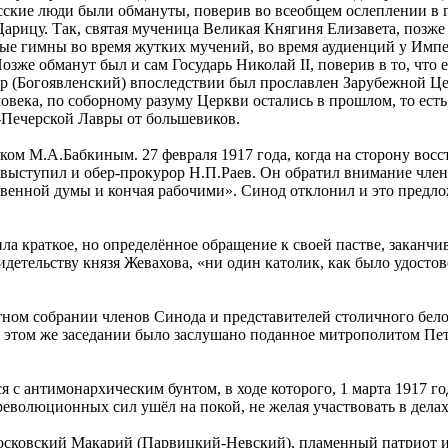
сские люди были обмануты, поверив во всеобщем ослеплении в г
ицу. Так, святая мученица Великая Княгиня Елизавета, позже 
ые гимны во время жутких мучений, во время аудиенций у Импер
же обманут был и сам Государь Николай II, поверив в то, что ег
ир (Богоявленский) впоследствии был прославлен Зарубежной Ц
человека, по соборному разуму Церкви остались в прошлом, то 
о-Печерской Лавры от большевиков.
м М.А.Бабкиным. 27 февраля 1917 года, когда на сторону восст
выступил и обер-прокурор Н.П.Раев. Он обратил внимание член
твенной думы и кончая рабочими». Синод отклонил и это предлож
ила краткое, но определённое обращение к своей пастве, заканч
етельству князя Жевахова, «ни один католик, как было удостов
частном собрании членов Синода и представителей столичного б
а этом же заседании было заслушано поданное митрополитом П
я с антимонархическим бунтом, в ходе которого, 1 марта 1917 г
еволюционных сил ушёл на покой, не желая участвовать в делах
Московский Макарий (Парвицкий-Невский), пламенный патриот и