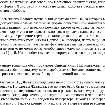
осить молитвы за «благоверное» Временное правительство, ясно
ой Церкви Христовой и никогда не думал уходить в раскол, в не
естного Собора.
Временного Правительства были «слугами сатаны», за которых м
допускавшей самые различные формы общественной молитвы за 
самых разных политических режимах, кроме некоторых язычески
еского характера и не является ключевым для дела нашего спасе
им в употребление термин «сатанократия» применял только по 
им в открытых гонениях на Церковь, а, наоборот, часто защищ
 власти сатанистов, тем самым фактически заявляя о своём еди
ам не только не молиться за «необольшевиков», но и просить Бо
х Царей. Но в любом случае, повторимся, что этот вопрос не до
ания» товарища обер-прокурора Синода князя Н.Д.Жевахова, чл
одвела себя под анафему всем цареборцам («Помышляющим яко 
е ризы в грехе свержения Богоустановленной власти.
х забастовок Н.Д.Жевахов предложил первоприсутствующего чле
монарха. По словам Жевахова, это должно было быть «вразумляю
о зачитать с церковных амвонов, но и расклеить по всему горо
о митр. Владимир, имеющий репутацию монархиста и черносотен
 было вызвано личной обидой на императора Николая II за пере
аспутину». Такое сведение личных счётов в первые дни револ