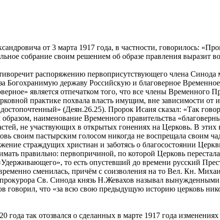
сандровича от 3 марта 1917 года, в частности, говорилось: «П
льное собрание своим решением об образе правления выразит в
иворечит распоряжению первоприсутствующего члена Синода ми
ь за Богохранимую державу Российскую и благоверное Временное
верное» является отпечатком того, что все члены Временного 
церковной практике похвала власть имущим, вне зависимости от
достопочтенный» (Деян.26.25). Пророк Исаия сказал: «Так говор
 образом, наименование Временного правительства «благоверны
тей, не участвующих в открытых гонениях на Церковь. В этих в
ковь своим пастырским голосом никогда не воспрещала своим чад
ение страждущих христиан и заботясь о благосостоянии Церкви.
имать правильно: первопричиной, по которой Церковь перестала 
«Удерживающего», то есть опустевший до времени русский Прес
ременно сменилась, причём с соизволения на то Вел. Кн. Михаи
-прокурора Св. Синода князь Н.Жевахов называл вынужденными
в говорил, что «за всю свою предыдущую историю церковь никог
20 года так отозвался о сделанных в марте 1917 года изменен