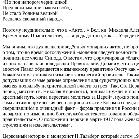
«Но под напором черни дикой
Пред ложным призраком свобод
Не стало Родины великой
Распался скованный народ».
Поэтому неудивительно, что в «Акте…» Вел. кн. Михаила Алек
Временному Правительству, ….впредь до того, как ….Учредите
Мы видим, что дух вышеприведённых монарших актов, не прот
о том, что во время богослужений «моления следует возносит
подписи все члены Синода. Отметим, что формулировка «благо
из них на словах исповедовали Православие. Добавим, что в 
апостол Павел обращается к языческому правителю Фесту как «
Божиим помазанником называется языческий правитель. Таким
допускавших самые разные определения для существующих влас
вменяя похвальбу нехристианской власти за грех. Так, Св. Цер
период миссии св. Николая Японского), понимая нужды и полож
крестный путь, когда перестала молиться за Царей», нужно пон
сама антимонархическая революция и изъятие Богом из среды 
свершившийся и очевидный факт – форма правления в России в
иерархии по изменению богослужебных текстов товарищ обер
правительством. О положении церкви в марте 1917 года Жевахо
глумлениям и издевательствам».
Церковный историк и монархист Н.Тальберг, который летом 19