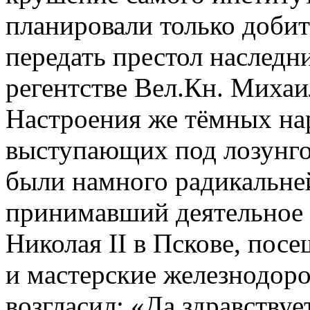
планировали только добит
передать престол наследн
регентстве Вел.Кн. Михаи
Настроения же тёмных на
выступающих под лозунг
были намного радикальней
принимавший деятельное 
Николая II в Пскове, посе
и мастерские железнодор
возгласил: «Да здравству