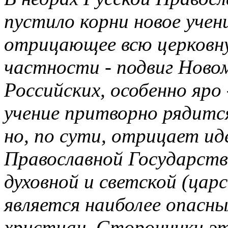
пустило корни новое учени
отрицающее всю церковну
частности - подвиг Ново
Российских, особенно яро
учение притворно рядитс
но, по сути, отрицает и
Православной Государст
духовной и светской (цар
является наиболее опасны
христиан. Сторонники эт