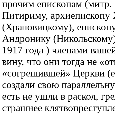
прочим епископам (митр.
Питириму, архиепископу
(Храповицкому), епископ
Андронику (Никольскому) 
1917 года ) членами ваше
вину, что они тогда не «о
«согрешившей» Церкви (е
создали свою параллельну
есть не ушли в раскол, гр
страшнее клятвопреступле