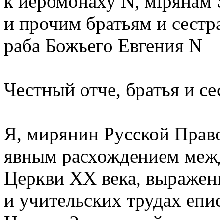
к иеромонаху N, мiрянам S
и прочим братьям и сестр
раба Божьего Евгения N
Честный отче, братья и се
Я, мирянин Русской Право
явным расхождением межд
Церкви XX века, выражен
и учительских трудах епи