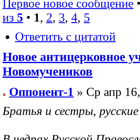
Первое новое сообщение
•
из
5
•
1
,
2
,
3
,
4
,
5
Ответить с цитатой
Новое антицерковное у
Новомучеников
Оппонент-1
» Ср апр 16,
Братья и сестры, русские
В недрах Русской Правосл