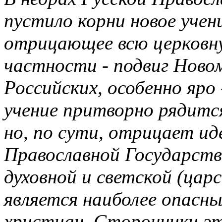
пустило корни новое учени
отрицающее всю церковну
частности - подвиг Ново
Российских, особенно яро
учение притворно рядитс
но, по сути, отрицает и
Православной Государст
духовной и светской (цар
является наиболее опасны
христиан. Сторонники эт