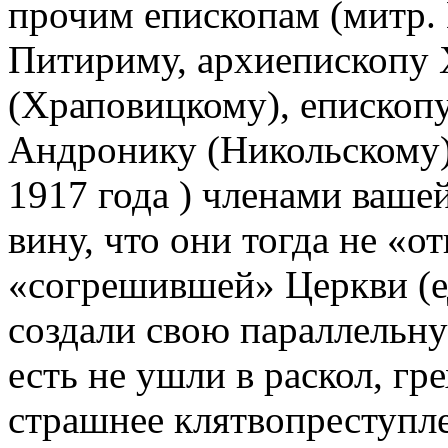
прочим епископам (митр.
Питириму, архиепископу
(Храповицкому), епископ
Андронику (Никольскому) 
1917 года ) членами ваше
вину, что они тогда не «о
«согрешившей» Церкви (е
создали свою параллельну
есть не ушли в раскол, гр
страшнее клятвопреступле