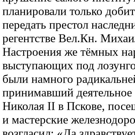
планировали только добит
передать престол наследн
регентстве Вел.Кн. Михаи
Настроения же тёмных на
выступающих под лозунг
были намного радикальней
принимавший деятельное 
Николая II в Пскове, посе
и мастерские железнодор
возгласил: «Да здравству