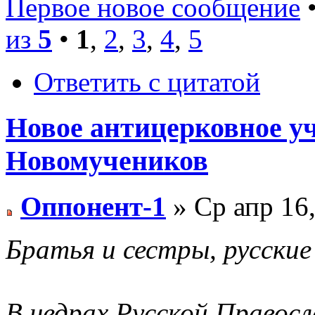
Первое новое сообщение
•
из
5
•
1
,
2
,
3
,
4
,
5
Ответить с цитатой
Новое антицерковное у
Новомучеников
Оппонент-1
» Ср апр 16,
Братья и сестры, русские
В недрах Русской Правосл