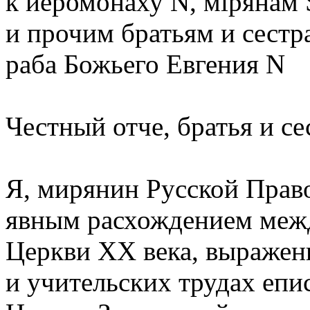
к иеромонаху N, мiрянам S
и прочим братьям и сестр
раба Божьего Евгения N
Честный отче, братья и се
Я, мирянин Русской Право
явным расхождением межд
Церкви XX века, выражен
и учительских трудах епи