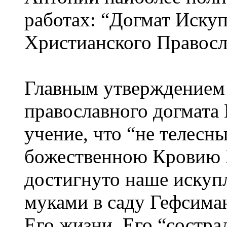
работах: “Догмат Иску
Христианского Правосл
Главным утверждением 
православного догмата
учение, что “не телесн
божественною Кровию 
достигнуто наше искуп
муками в саду Гефсиман
Его жизни, Его “состр