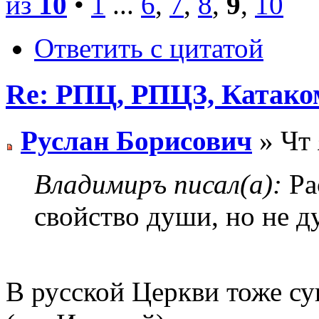
из
10
•
1
...
6
,
7
,
8
,
9
,
10
Ответить с цитатой
Re: РПЦ, РПЦЗ, Катаком
Руслан Борисович
» Чт 
Владимиръ писал(а):
Ра
свойство души, но не д
В русской Церкви тоже су