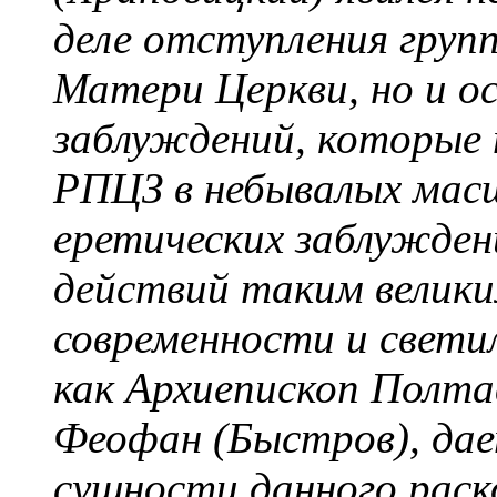
деле отступления груп
Матери Церкви, но и о
заблуждений, которые 
РПЦЗ в небывалых масш
еретических заблужден
действий таким велик
современности и свети
как Архиепископ Полта
Феофан (Быстров), дае
сущности данного раско