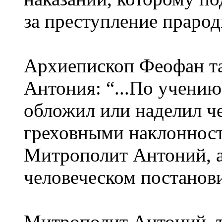
за преступление прарод
Архиепископ Феофан та
Антония: “...По учению
обложил или наделил ч
греховными наклонност
Митрополит Антоний, а 
человеческом постанови
Митрополит Антоний, т