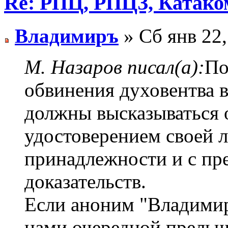
Re: РПЦ, РПЦЗ, Катаком
Владимиръ
» Сб янв 22,
М. Назаров писал(а):
По
обвинения духовентва в
должны высказываться 
удостоверением своей 
принадлежности и с пр
доказательств.
Если аноним "Владимиръ
нами очередной прельщ