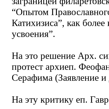
заграницей филаретовс
“Опытом Православног
Катихизиса”, как более
усвоения”.
На это решение Арх. с
протест архиеп. Феофан
Серафима (Заявление и 
На эту критику еп. Гав