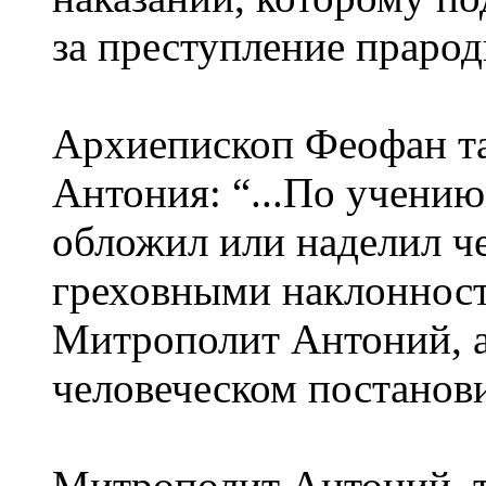
за преступление прарод
Архиепископ Феофан та
Антония: “...По учению
обложил или наделил ч
греховными наклонност
Митрополит Антоний, а 
человеческом постанови
Митрополит Антоний, т