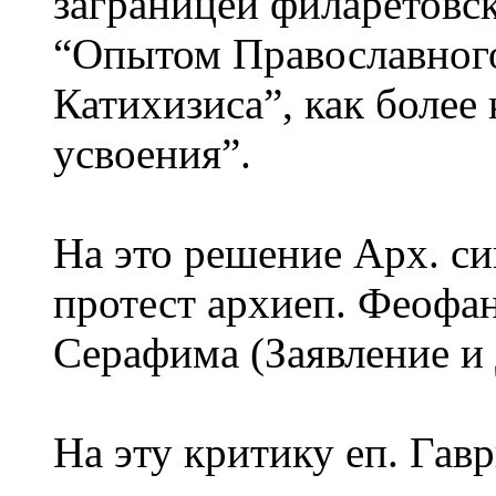
заграницей филаретовс
“Опытом Православног
Катихизиса”, как более
усвоения”.
На это решение Арх. с
протест архиеп. Феофан
Серафима (Заявление и 
На эту критику еп. Гав