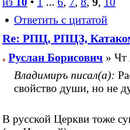
из
10
•
1
...
6
,
7
,
8
,
9
,
10
Ответить с цитатой
Re: РПЦ, РПЦЗ, Катаком
Руслан Борисович
» Чт 
Владимиръ писал(а):
Ра
свойство души, но не д
В русской Церкви тоже су