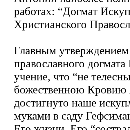
работах: “Догмат Иску
Христианского Правосл
Главным утверждением 
православного догмата
учение, что “не телесн
божественною Кровию 
достигнуто наше искуп
муками в саду Гефсиман
Его жизни, Его “состр