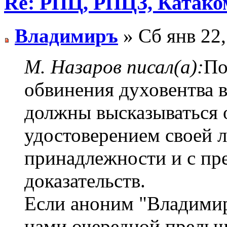
Re: РПЦ, РПЦЗ, Катаком
Владимиръ
» Сб янв 22,
М. Назаров писал(а):
По
обвинения духовентва в
должны высказываться 
удостоверением своей 
принадлежности и с пр
доказательств.
Если аноним "Владимиръ
нами очередной прельщ