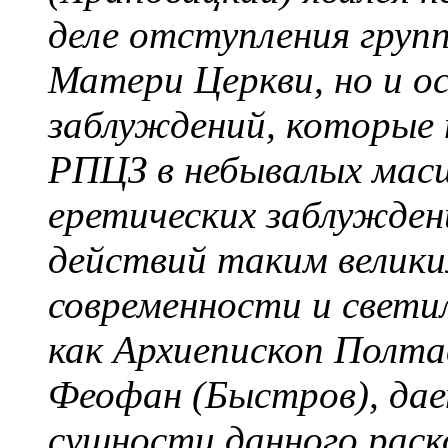
деле отступления груп
Матери Церкви, но и о
заблуждений, которые 
РПЦЗ в небывалых масш
еретических заблужден
действий таким велик
современности и свети
как Архиепископ Полта
Феофан (Быстров), дае
сущности данного раско