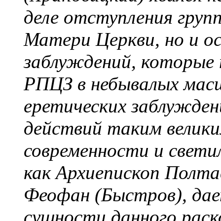
деле отступления груп
Матери Церкви, но и о
заблуждений, которые 
РПЦЗ в небывалых масш
еретических заблужден
действий таким велик
современности и свети
как Архиепископ Полта
Феофан (Быстров), дае
сущности данного раско