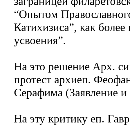
заграницей филаретовс
“Опытом Православног
Катихизиса”, как более
усвоения”.
На это решение Арх. с
протест архиеп. Феофан
Серафима (Заявление и 
На эту критику еп. Гав