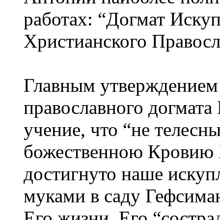
работах: “Догмат Иску
Христианского Правосл
Главным утверждением 
православного догмата
учение, что “не телесн
божественною Кровию 
достигнуто наше искуп
муками в саду Гефсиман
Его жизни, Его “состр