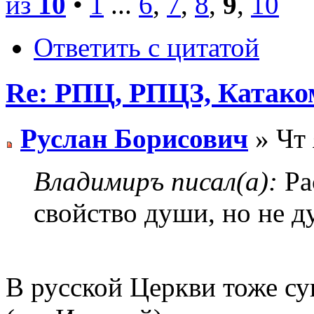
из
10
•
1
...
6
,
7
,
8
,
9
,
10
Ответить с цитатой
Re: РПЦ, РПЦЗ, Катаком
Руслан Борисович
» Чт 
Владимиръ писал(а):
Ра
свойство души, но не д
В русской Церкви тоже су