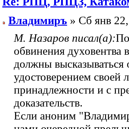
Re: РПЦ, РПЦЗ, Катаком
Владимиръ
» Сб янв 22,
М. Назаров писал(а):
По
обвинения духовентва в
должны высказываться 
удостоверением своей 
принадлежности и с пр
доказательств.
Если аноним "Владимиръ
нами очередной прельщ