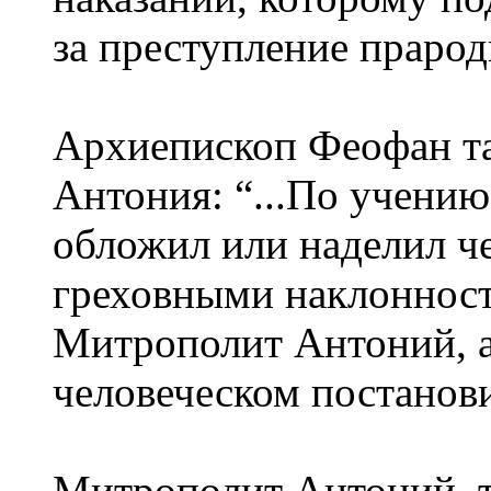
за преступление прарод
Архиепископ Феофан та
Антония: “...По учению
обложил или наделил ч
греховными наклонност
Митрополит Антоний, а 
человеческом постанови
Митрополит Антоний, т