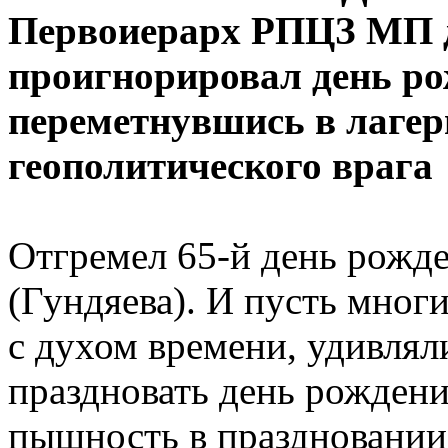
Первоиерарх РПЦЗ МП 
проигнорировал день р
переметнувшись в лагерь
геополитического врага
Отгремел 65-й день рожд
(Гундяева). И пусть мног
с духом времени, удивлял
праздновать день рождени
пышность в праздновании