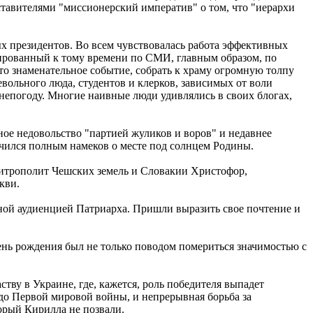
тавителями "миссионерский императив" о том, что "иерархи
х президентов. Во всем чувствовалась работа эффективных
ированный к тому времени по СМИ, главным образом, по
то знаменательное событие, собрать к храму огромную толпу
льного люда, студентов и клерков, зависимых от воли
непогоду. Многие наивные люди удивлялись в своих блогах,
дное недовольство "партией жуликов и воров" и недавнее
чился полным намеков о месте под солнцем Родины.
Митрополит Чешских земель и Словакии Христофор,
кви.
ной аудиенцией Патриарха. Пришли выразить свое почтение и
ень рождения был не только поводом помериться значимостью с
тву в Украине, где, кажется, роль победителя выпадет
до Первой мировой войны, и непрерывная борьба за
орый Кирилла не позвали.