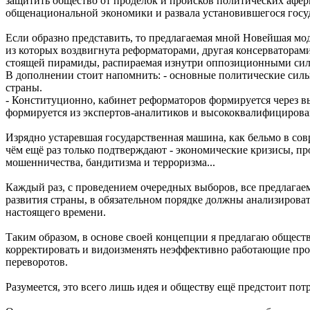
защитить общество от проделок и происков политических афер
общенациональной экономики и развала установившегося госуд
Если образно представить, то предлагаемая мной Новейшая мод
из которых воздвигнута реформаторами, другая консерваторам
стоящей пирамиды, распираемая изнутри оппозиционными силам
В дополнении стоит напомнить: - основные политические силы
страны.
- Конституционно, кабинет реформаторов формируется через в
формируется из экспертов-аналитиков и высококвалифицирован
Изрядно устаревшая государственная машина, как бельмо в со
чём ещё раз только подтверждают - экономические кризисы, пр
мошенничества, бандитизма и терроризма...
Каждый раз, с проведением очередных выборов, все предлага
развития страны, в обязательном порядке должны анализирова
настоящего времени.
Таким образом, в основе своей концепции я предлагаю общест
корректировать и видоизменять неэффективно работающие про
переворотов.
Разумеется, это всего лишь идея и обществу ещё предстоит пот