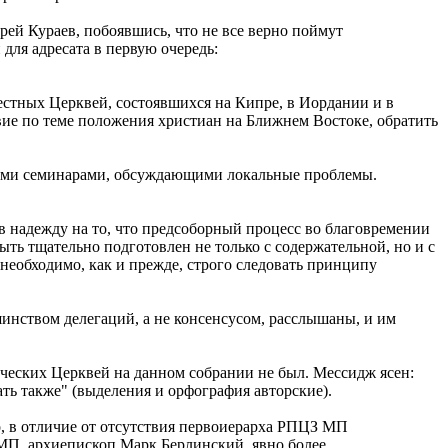
ей Кураев, побоявшись, что не все верно поймут
для адресата в первую очередь:
стных Церквей, состоявшихся на Кипре, в Иордании и в
ие по теме положения христиан на Ближнем Востоке, обратить
ьными семинарами, обсуждающими локальные проблемы.
 надежду на то, что предсоборный процесс во благовремении
ть тщательно подготовлен не только с содержательной, но и с
еобходимо, как и прежде, строго следовать принципу
инством делегаций, а не консенсусом, расслышаны, и им
еческих Церквей на данном собрании не был. Мессидж ясен:
вать также" (выделения и орфография авторские).
о, в отличие от отсутствия первоиерарха РПЦЗ МП
МП, архиепископ Марк Берлинский, явно более