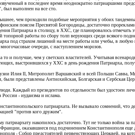
озвученный в последнее время неоднократно патриаршими предс
, был выполнен на все сто.
пышнее, чем проходили подобные мероприятия у обоих тандемны
афонским поясом Пресвятой Богородицы, достаточно прореклам
ения Патриарха в столицу, в ХХС, где планировалось отмечать э
опорной работы по сбору толп верующих среди всякого поднево
арха под страхом лишений на месте работы или учебы, в любую 
 многочасовые очереди, с наступлением морозов.
е, а то и получше, чем у светских властителей. Учитывая всенаро
рующих, выстроившихся у ХХС в день рождения Патриарха, полу
Грузии Илия II, Митрополит Варшавский и всей Польши Савва, 
 были представлены Антиохийская, Болгарская и Сербская Цер
люди. Каждый из президентов по отдельности был удостоен лич
России - иудаизма и ислама.
онстантинопольского патриархата. Не вызывало сомнений, что д
рацией "против кого дружим".
 патриархату накопилось достаточно. Тут не только война за пас
о Франции, оказавшиеся под подчинением Константинополя еще 
нополя - Собор предстоятелей первенствующих Церквей, на кот