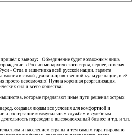
я пришёл к выводу: - Объединение будет возможным лишь
зрождение в России монархического строя, вернее, отвечая
уси - Отца и защитника всей русской нации, гаранта
армония в самой духовно-нравственной культуре нации, в её
ия просто невозможно! Нужна коренная реорганизация,
ческих сил и всего общества!
ньшинства, которые предлагают иные пути решения острых
 народ, создавая людям все условия для комфортной и
ение и растерзание коммунальным службам и судебным
ятельность переводят в высокодоходный бизнес; и т.д. и т.п.
тельством и населением страны и тем самым гарантировано