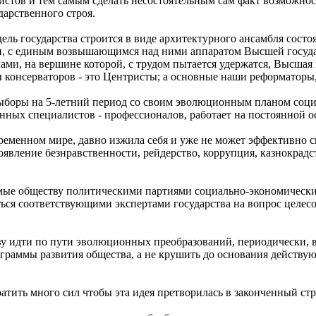
истов и тем самым сделать несостоятельным сам факт возможнос
арственного строя.
ель государства строится в виде архитектурного ансамбля сост
и, с единым возвышающимся над ними аппаратом Высшей государ
и, на вершине которой, с трудом пытается удержатся, Высшая в
 консерваторов - это Центристы; а основные наши реформаторы,
ыборы на 5-летний период со своим эволюционным планом социа
ных специалистов - профессионалов, работает на постоянной о
временном мире, давно изжила себя и уже не может эффективно 
оявление безнравственности, рейдерство, коррупция, казнокрад
емые обществу политическими партиями социально-экономическ
ться соответствующими экспертами государства на вопрос целес
ву идти по пути эволюционных преобразований, периодически, 
граммы развития общества, а не крушить до основания действ
ратить много сил чтобы эта идея претворилась в законченный стр