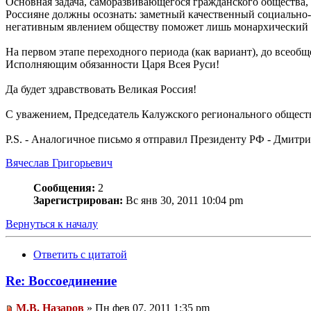
Основная задача, саморазвивающегося гражданского общества, 
Россияне должны осознать: заметный качественный социально-э
негативным явлением обществу поможет лишь монархический 
На первом этапе переходного периода (как вариант), до всеоб
Исполняющим обязанности Царя Всея Руси!
Да будет здравствовать Великая Россия!
С уважением, Председатель Калужского регионального обществ
P.S. - Аналогичное письмо я отправил Президенту РФ - Дмитр
Вячеслав Григорьевич
Сообщения:
2
Зарегистрирован:
Вс янв 30, 2011 10:04 pm
Вернуться к началу
Ответить с цитатой
Re: Воссоединение
М.В. Назаров
» Пн фев 07, 2011 1:35 pm