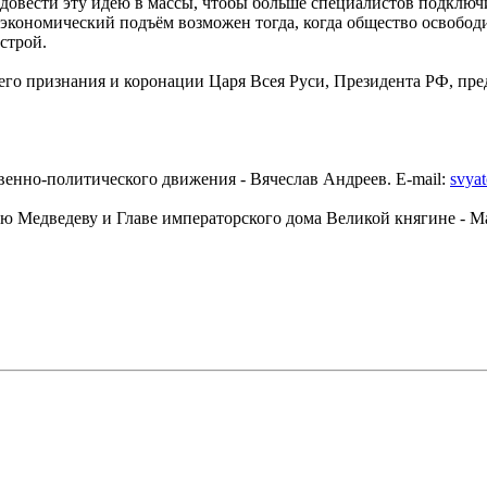
довести эту идею в массы, чтобы больше специалистов подключи
кономический подъём возможен тогда, когда общество освободит
строй.
щего признания и коронации Царя Всея Руси, Президента РФ, пре
енно-политического движения - Вячеслав Андреев. E-mail:
svya
ию Медведеву и Главе императорского дома Великой княгине - 