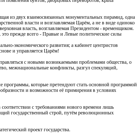
ти появления бунтов, дворцовых переворотов, краха
оящая из двух взаимосвязанных монументальных пирамид, одна
ственной власти и возглавляемая Царём, а не в виде одиноко
ерховная власть, возглавляемая Президентом - временщиком.
 это прежде всего - Правые и Левые политические силы
льно-экономического развития; а кабинет центристов
снове и управляется Царём!
справляться с новыми возникаемыми проблемами общества, о
ство, межнациональные конфликты, разгул спекуляций,
ие программы, которые претендуют стать основной программой
ообразности и возможности её примирения в условиях
в соответствии с требованиями нового времени лишь
ующий государственный строй, путём революционных
атегический проект государства.