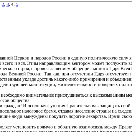
,
2
,
3
,
4
,
5
славной Церкви и народов России в единую политическую силу 
ю всего и вся. Этим направляющим вектором может послужить во
ческого строя, с провозглашением общепризнанного Царя Всея Р
да Великой России. Так как, при отсутствии Царя отсутствует г
рственным укладе достичь какого-либо примирения и объединен
м действующей конституции, жизнедеятельности полярных полити
у необходимо внимательнее прислушиваться к высказываниям ме
осов общества.
ради граждан! И основная функция Правительства - защищать свой
епосильное налоговое бремя, отдавая население страны на съед
шие люди вынуждены покупать дорогие лекарства. Врачи свою де
зволяет установить прямую и обратную взаимосвязь между Прави