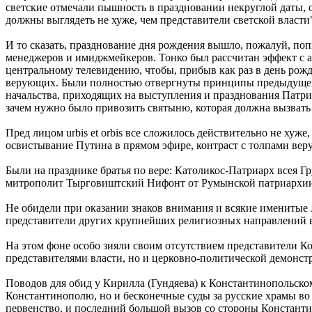
светские отмечали пышность в праздновании некруглой даты, 
должны выглядеть не хуже, чем представители светской власти"
И то сказать, празднование дня рождения вышло, пожалуй, по
менеджеров и имиджмейкеров. Тонко был рассчитан эффект с 
центральному телевидению, чтобы, прибыв как раз в день рожд
верующих. Были полностью отвергнуты принципы предыдущей т
начальства, приходящих на выступления и празднования Патри
зачем нужно было привозить святыню, которая должна вызвать
Пред лицом urbis et orbis все сложилось действительно не хуж
освистывание Путина в прямом эфире, контраст с толпами ве
Были на празднике братья по вере: Католикос-Патриарх всея 
митрополит Тырговиштский Нифонт от Румынской патриархии,
Не обидели при оказании знаков внимания и всякие именитые 
представители других крупнейших религиозных направлений в 
На этом фоне особо зияли своим отсутствием представители К
представителями власти, но и церковно-политической демонст
Поводов для обид у Кирилла (Гундяева) к Константинопольскому
Константинополю, но и бесконечные суды за русские храмы в
первенство, и последний большой вызов со стороны Константи