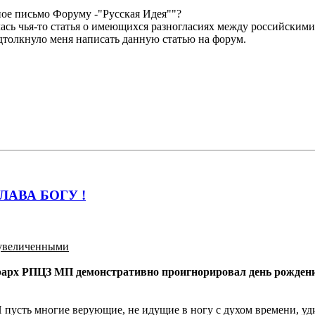
ное письмо Форуму -"Русская Идея""?
лась чья-то статья о имеющихся разногласиях между российски
дтолкнуло меня написать данную статью на форум.
ЛАВА БОГУ !
еувеличенными
 РПЦЗ МП демонстративно проигнорировал день рождения 
 пусть многие верующие, не идущие в ногу с духом времени, уди