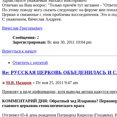
Здравствуйте уважаемый Михаил Викторович!
Отвечаю на Ваш вопрос: "Только причём тут заглавие - "Ответ
По этому поводу могу сказать следующее: на форуме мне попа
Церкви и связанные с этим проблемы воссоединения. Это и по
С уважением, Вячеслав Андреев.
Вячеслав Григорьевич
Сообщения:
2
Зарегистрирован:
Вс янв 30, 2011 10:04 pm
Вернуться к началу
Ответить с цитатой
Re: РУССКАЯ ЦЕРКОВЬ ОБЪЕДЕНИЛАСЬ И С
М.В. Назаров
» Пт ноя 25, 2011 9:47 am
Привожу в виде информации, хотя выводы автора кажутся пр
КОММЕНТАРИЙ ДНЯ: Обратный ход Илариона? Первоиерарх
главного церковно-геополитического врага
Отгремел 65-й день рождения Патриарха Кирилла (Гундяева). И