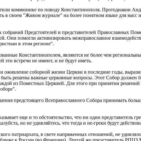
стили коммюнике по поводу Константинополя. Протодиакон Андр
 в своем "Живом журнале" на более понятном языке для масс и 
х собраний Предстоятелей и представителей Православных Поме
й. Они помогли активизировать межправославное взаимодейств
истиан в этом регионе".
низованные Константинополем, являются не более чем регионал
 эти встречи не имеют, и не будут иметь.
и оживление соборной жизни Церкви в последние годы, выразив
т быть решены важные церковные вопросы. Этот Собор должен бы
ждой из Поместных Церквей. Для этого при принятии решений н
Соборе".
решения предстоящего Всеправославного Собора принимать больш
зывает еще и то обстоятельство, что ни один представитель гр
жалуйста, но не удивляйтесь, что тогда и не-греки будут действо
кого патриархата, в свете напряженных отношений, не удивлял
ближе к России (во Францию). Другой же представитель РПЦЗ 