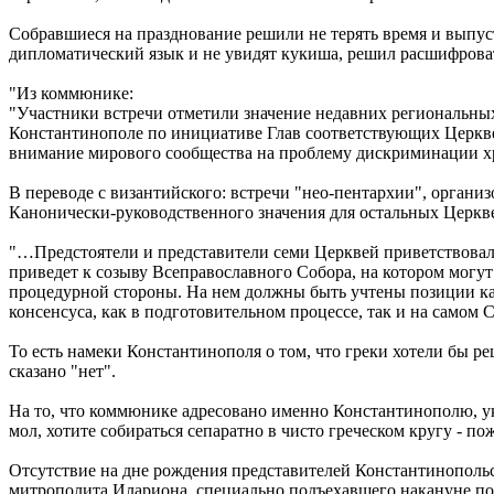
Собравшиеся на празднование решили не терять время и выпу
дипломатический язык и не увидят кукиша, решил расшифровать
"Из коммюнике:
"Участники встречи отметили значение недавних региональны
Константинополе по инициативе Глав соответствующих Церкве
внимание мирового сообщества на проблему дискриминации хр
В переводе с византийского: встречи "нео-пентархии", орга
Канонически-руководственного значения для остальных Церквей
"…Предстоятели и представители семи Церквей приветствовал
приведет к созыву Всеправославного Собора, на котором могу
процедурной стороны. На нем должны быть учтены позиции ка
консенсуса, как в подготовительном процессе, так и на самом 
То есть намеки Константинополя о том, что греки хотели бы 
сказано "нет".
На то, что коммюнике адресовано именно Константинополю, ука
мол, хотите собираться сепаратно в чисто греческом кругу - по
Отсутствие на дне рождения представителей Константинопольс
митрополита Илариона, специально подъехавшего накануне по