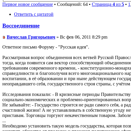
Первое новое сообщение
• Сообщений: 64 •
Страница
4
из
5
•
1
Ответить с цитатой
Воссоединение
Вячеслав Григорьевич
» Вс фев 06, 2011 8:29 pm
Ответное письмо Форуму - "Русская идея".
Рассматривая вопрос объединения всех ветвей Русской Право
тогда, когда появится сам вектор способствующий объединени
требованиям современного времени, - конституционно-монархи
справедливости и благополучия всего многонационального наро
воспитании, в её образовании и при ныне действующем госуда
неоправдавшего себя, государственного строя страны, с учёто
Исследования показали: - В кризисные периоды Правительств
социально-экономических и проблемно-ориентированных вопр
Не забывайте: - Государство строится не ради самого себя, а 
счастливой жизни! А не устанавливать в собственную угоду н
приставам. Торговцы торгуют некачественным товаром. Заболев
...
Необходимо установить такую модель государства, которая по