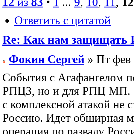
12
из
83
•
1
...
9
,
10
,
11
,
12
Ответить с цитатой
Re: Как нам защищать 
Фокин Сергей
» Пт фев 
События с Агафангелом по
РПЦЗ, но и для РПЦ МП. 
с комплексной атакой не с
Россию. Идет обширная м
операция по развалу Росс