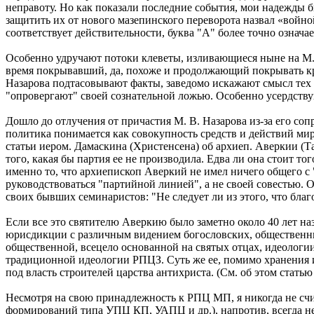
неправоту. Но как показали последние события, мои надежды 
защитить их от нового мазепинского переворота назвал «войно
соответствует действительности, буква "А" более точно означа
Особенно удручают потоки клеветы, изливающиеся ныне на М.В
время покрывавший, да, похоже и продолжающий покрывать кр
Назарова подтасовывают факты, заведомо искажают смысл тех и
"опровергают" своей сознательной ложью. Особенно усердств
Дошло до отлучения от причастия М. В. Назарова из-за его со
политика понимается как совокупность средств и действий ми
статьи иером. Дамаскина (Христенсена) об архиеп. Аверкии (
того, какая бы партия ее не производила. Едва ли она стоит т
именно то, что архиепископ Аверкий не имел ничего общего с "
руководствоваться "партийной линией", а не своей совестью. О
своих бывших семинаристов: "Не следует ли из этого, что бла
Если все это святителю Аверкию было заметно около 40 лет наза
юрисдикции с различным видением богословских, общественны
общественной, всецело основанной на святых отцах, идеологии,
традиционной идеологии РПЦЗ. Суть же ее, помимо хранения и
под власть строителей царства антихриста. (См. об этом стат
Несмотря на свою принадлежность к РПЦ МП, я никогда не счи
формирований типа УПЦ КП, УАПЦ и др.), напротив, всегда не