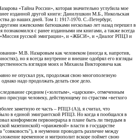
азарова «Тайна России», которая значительно углубила мое
анее изданной другой книги: Данилушкин М.Б., Никольская
ва до наших дней. Том 1: 1917-1970. С.-Петербург,
я другими ижевскими батюшками несколько лет назад перешел в
я познакомился с ранее изданными им книгами, а также всегда
 и «Миссия русской эмиграции», и «ЖБСИ», и «Диалог РПЦЗ и
рования» М.В. Назаровым как человеком (иногда я, напротив,
остях), но я всегда внутренне и внешне одобрял его взгляды
тождественность взглядов моих и Михаила Викторовича как
 равно не опускал рук, продолжая свою многополезную
однако надо продолжать делать свое дело.
, следование средним («золотым», «царским», отмеченным
чно присущи человеку, действующему по страстям «ветхого
лее заметную ее часть – РПЦЗ (А)), я считал, что
ыло в единой эмигрантской РПЦЗ. Но когда я пообщался в
ровал конформизм первоиерарха в плане быть ли твердым в
ской мазепинской) «оранжевой» власти в государстве
а "совковость"), в неумении проводить различие между
 положение временное и митрополит вскоре поймет свою