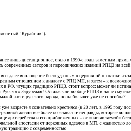
наменитый "Курайник"):
анее лишь дистанционное, стало в 1990-е годы заметным прямы
ть современных авторов и переодических изданий РПЦЗ на всей
всегда ее воплощение было удачным в церковной практике из-за 
 с разным отношением к диалогу с РПЦ МП, и затем – к возможно
ых в РФ, чтущих традицию РПЦЗ, стоит вопрос: может ли истина
Русского Зарубежья? Осталась ли вообще РПЦЗ в наше смутное 
малой части русского народа, но на большее уже не способна?
 уже возрасте я сознательно крестился (в 20 лет), в 1995 году
ерковной жизни все более осознавал те неправды, которые вошли
лице архиерейства и его приближенных – от «наставляемой» бе
 повальной апостасии от церковных идеалов в МП, с жадностью ло
скую традицию с современностью.