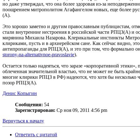
но даже утверждал, что она более здоровая из-за неподверженн
поощрением митрополитом Агафангелом новых, еще более русо
(А).
Это хорошо заметно и другим православным публицистам, отм
стали внутренние нестроения в российской части РПЦЗ(А) и о
мирянина Михаила Назарова. Клерикальные инстинкты Митропо
клириками, пусть и в архиерейском сане. Как сейчас видно, э
антипропаганды для РПЦЗ(А), и это при том, что формально о
storony-na-alternativnoe-pravoslavie
).
Остается только надеяться, что заразе «корпоративной этики»
облеченная значительной властью, что не может не быть крайн
многие клирики РПЦЗ в РФ) надеются, что хотя бы несколько 
позор РПЦЗ(А).
Денис Копыгин
Сообщения:
54
Зарегистрирован:
Ср ноя 09, 2011 4:56 pm
Вернуться к началу
Ответить с цитатой