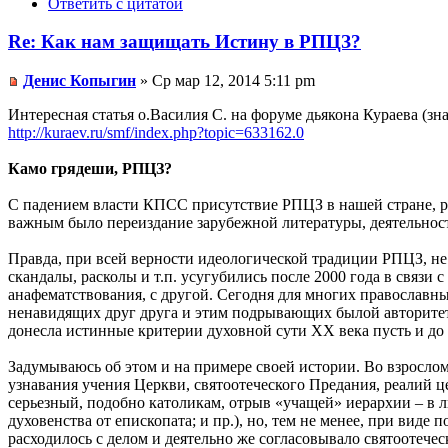
Ответить с цитатой
Re: Как нам защищать Истину в РПЦЗ?
Денис Копыгин
» Ср мар 12, 2014 5:11 pm
Интересная статья о.Василия С. на форуме дьякона Кураева (з
http://kuraev.ru/smf/index.php?topic=633162.0
Камо грядеши, РПЦЗ?
С падением власти КПСС присутствие РПЦЗ в нашей стране, р
важным было переиздание зарубежной литературы, деятельнос
Правда, при всей верности идеологической традиции РПЦЗ, не 
скандалы, расколы и т.п. усугубились после 2000 года в связи
анафематствования, с другой. Сегодня для многих православн
ненавидящих друг друга и этим подрывающих былой авторитет 
донесла истинные критерии духовной сути ХХ века пусть и до 
Задумываюсь об этом и на примере своей истории. Во взрослом
узнавания учения Церкви, святоотеческого Предания, реалий ц
серьезный, подобно католикам, отрыв «учащей» иерархии – в 
духовенства от епископата; и пр.), но, тем не менее, при виде
расходилось с делом и деятельно же согласовывало святоотече