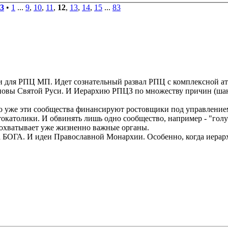
3
•
1
...
9
,
10
,
11
,
12
,
13
,
14
,
15
...
83
и для РПЦ МП. Идет сознательный развал РПЦ с комплексной ата
сновы Святой Руси. И Иерархию РПЦЗ по множеству причин (шант
о уже эти сообщества финансируют ростовщики под управление
католики. И обвинять лишь одно сообщество, например - "голу
а охватывает уже жизненно важные органы.
 БОГА. И идеи Православной Монархии. Особенно, когда иерар