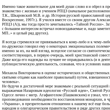
Именно такое живительное для моей души слово я и обрел в пр
знакомство с жизнью и учением РПЦЗ (начальное расположени
Т.К., Шкаровский М.В. и др. История русской православной це
Воскресение, 1997г.). Я учился вместе со своим другом Алекс
РПЦЗ (А)), мы тогда просто зачитывались «Тайной России». За
с большим интересом встречал новоиздаваемые и, надо замети
МП..» и целый ряд других).
Я всегда стремился не привязываться к кому-либо и к чему-либ
по-дружески говорил ему о некоторых эмоциональных полемиче
именно за их, на мой взгляд, всецелое согласие со святоотече
соответствующих, в первую очередь, моей христианской совест
Даже когда его надежды на лучшее не оправдывались (и в деят
публицистическую деятельность, сознавая, что в условиях наш
Михаила Викторовича в оценке исторических и общественных с
святыми отцами как наиболее правильный) путем, взвешенност
человека».
Не будучи в достаточной мере знакомым с реальной ситуацией 
выражаемая Назаровым идеология «Русской идеи», Святой Руси
Одессе лично с митр. Агафангелом (Пашковским) и узнал, что 
проповедовании необходимости восстановления монархии, в чр
«Украина», в презрительном отношении к нашему всё еще больн
народом и олигархическим правительством и ряде других прин