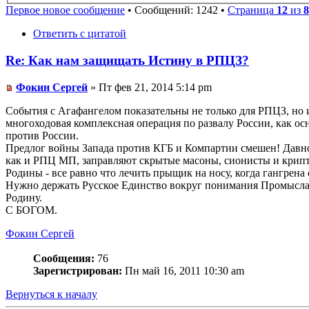
Первое новое сообщение
• Сообщений: 1242 •
Страница
12
из
8
Ответить с цитатой
Re: Как нам защищать Истину в РПЦЗ?
Фокин Сергей
» Пт фев 21, 2014 5:14 pm
События с Агафангелом показательны не только для РПЦЗ, но 
многоходовая комплексная операция по развалу России, как о
против России.
Предлог войны Запада против КГБ и Компартии смешен! Давн
как и РПЦ МП, заправляют скрытые масоны, сионисты и крипто
Родины - все равно что лечить прыщик на носу, когда гангрен
Нужно держать Русское Единство вокруг понимания Промысла
Родину.
С БОГОМ.
Фокин Сергей
Сообщения:
76
Зарегистрирован:
Пн май 16, 2011 10:30 am
Вернуться к началу