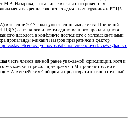
г М.В. Назарова, в том числе в связи с откровенным
ющим меня искренне говорить о «духовном здравии» в РПЦЗ
) в течение 2013 года существенно замедлился. Причиной
РПЦЗ(А) ее главного и почти единственного пропагандиста –
лавного идеолога в конфликте последнего с малоадекватными
ктора пропаганды Михаил Назаров превратился в фактор
oe-pravoslavie/tcerkovnye-novosti/alternativnoe-pravoslavie/vzgliad-so-
ьшая часть членов данной ранее уважаемой юрисдикции, хотя и
 его московский приход, презираемый Митрополитом, но и
тоящим Архиерейским Собором и предотвратить окончательный