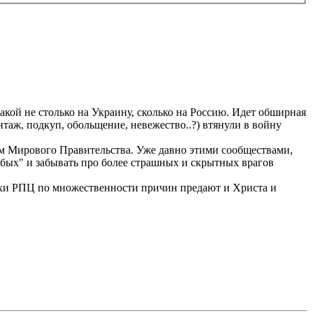
кой не столько на Украину, сколько на Россию. Идет обширная
аж, подкуп, обольщение, невежество..?) втянули в войну
м Мирового Правительства. Уже давно этими сообществами,
бых" и забывать про более страшных и скрытных врагов
хи РПЦ по множественности причин предают и Христа и