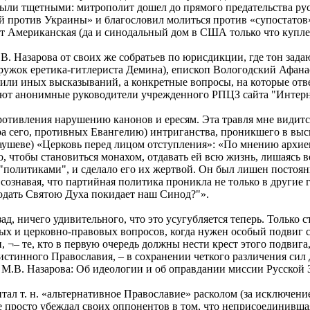
были тщетными: митрополит дошел до прямого предательства рус
й против Украины» и благословил молиться против «супостатов».
ет Американская (да и синодальный дом в США только что куплен
. Назарова от своих же собратьев по юрисдикции, где тон зада
ужок еретика-гитлериста Демина), епископ Вологодский Афанас
ли иных высказываний, а конкретные вопросы, на которые ответи
уют анонимные руководители учрежденного РПЦЗ сайта "Интерн
противления нарушению канонов и ересям. Эта травля мне видит
ра сего, противных Евангелию) интриганства, проникшего в выс
Таушеве) «Церковь перед лицом отступления»: «По мнению архиеп
ого, чтобы становиться монахом, отдавать ей всю жизнь, лишаясь
политиками", и сделало его их жертвой. Он был лишен постоянно
сознавая, что партийная политика проникла не только в другие 
годать Святою Духа покидает наш Синод?"».
д, ничего удивительного, что это усугубляется теперь. Только с
х и церковно-правовых вопросов, когда нужен особый подвиг 
 ¬– те, кто в первую очередь должны нести крест этого подвига
стинного Православия, – в сохранении четкого различения сил д
ью М.В. Назарова: Об идеологии и об оправдании миссии Русско
тал т. н. «альтернативное Православие» расколом (за исключен
 просто убеждал своих оппонентов в том, что неприсоединивша