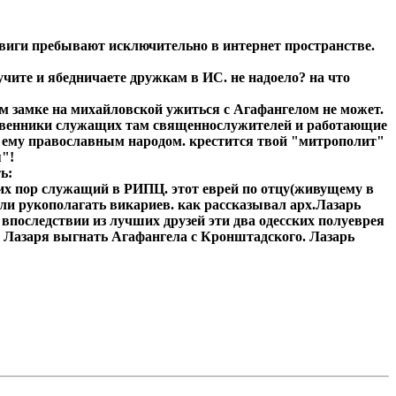
виги пребывают исключительно в интернет пространстве.
учите и ябедничаете дружкам в ИС. не надоело? на что
ом замке на михайловской ужиться с Агафангелом не может.
дственники служащих там священнослужителей и работающие
ая ему православным народом. крестится твой "митрополит"
я"!
ь:
их пор служащий в РИПЦ. этот еврей по отцу(живущему в
ли рукополагать викариев. как рассказывал арх.Лазарь
 впоследствии из лучших друзей эти два одесских полуеврея
 Лазаря выгнать Агафангела с Кронштадского. Лазарь