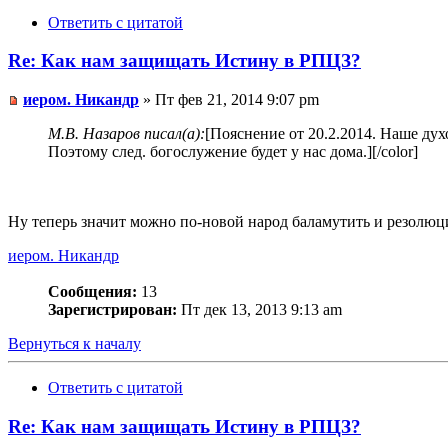
Ответить с цитатой
Re: Как нам защищать Истину в РПЦЗ?
иером. Никандр
» Пт фев 21, 2014 9:07 pm
М.В. Назаров писал(а):
[Пояснение от 20.2.2014. Наше дух
Поэтому след. богослужение будет у нас дома.][/color]
Ну теперь значит можно по-новой народ баламутить и резолюци
иером. Никандр
Сообщения:
13
Зарегистрирован:
Пт дек 13, 2013 9:13 am
Вернуться к началу
Ответить с цитатой
Re: Как нам защищать Истину в РПЦЗ?