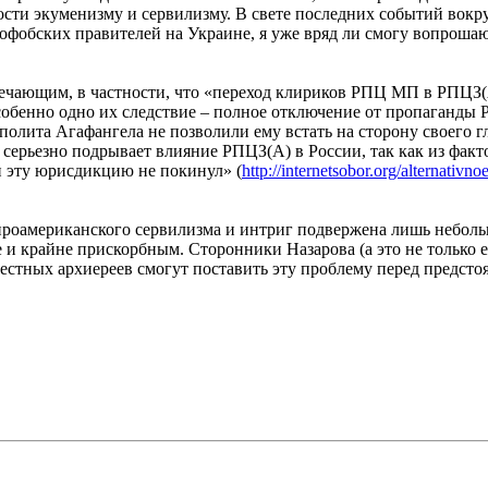
ости экуменизму и сервилизму. В свете последних событий вокру
фобских правителей на Украине, я уже вряд ли смогу вопроша
ечающим, в частности, что «переход клириков РПЦ МП в РПЦЗ(А
собенно одно их следствие – полное отключение от пропаганды 
лита Агафангела не позволили ему встать на сторону своего г
то серьезно подрывает влияние РПЦЗ(А) в России, так как из фа
н эту юрисдикцию не покинул» (
http://internetsobor.org/alternativn
, проамериканского сервилизма и интриг подвержена лишь небол
е и крайне прискорбным. Сторонники Назарова (а это не только
честных архиереев смогут поставить эту проблему перед предс