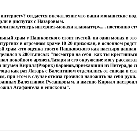
интернету? создается впечатление что ваши монашеские под
рли в диспутах с Назаровым.
олитвах,теперь интернет-монахи клавиатуру..... постоянно ст
альный храм у Пашковского стоит пустой. ни один монах в эт
литургиях в огромном храме 10-20 прихожан, в основном ро
устой храм -это оценка твоего Пашковского как пастыря данн
делялся в 2001г,писал: "посмотри на себя -как ты крестишьс
знал покойного архиеп.Лазаря и его окружение могу рассказат
п-игумен Кирилл(Рюрик) баранов,приехавший из Питера,до с
да как раз Лазарь с Валентином отделились от синода и ста
, при этом в случае отказа грозился наложить на себя руки.
ованных Валентином Русанцовым. и именно Кирилл настроил
оложил Агафангела в епископы".