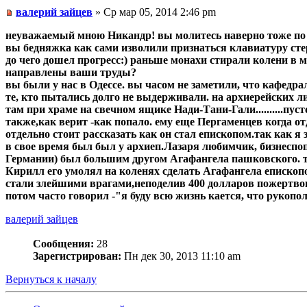
валерий зайцев
» Ср мар 05, 2014 2:46 pm
неуважаемый мною Никандр! вы молитесь наверно тоже по 
вы бедняжка как сами изволили признаться клавиатуру сте
до чего дошел прогресс:) раньше монахи стирали колени в м
направлены ваши труды?
вы были у нас в Одессе. вы часом не заметили, что кафедр
те, кто пытались долго не выдерживали. на архиерейских 
там при храме на свечном ящике Нади-Тани-Гали..........п
также,как верит -как попало. ему еще Пергаменцев когда от
отдельно стоит рассказать как он стал епископом.так как я 
в свое время был был у архиеп.Лазаря любимчик, бизнеспо
Германии) был большим другом Агафангела пашковского. тог
Кирилл его умолял на коленях сделать Агафангела епископом
стали злейшими врагами,неподелив 400 долларов пожертв
потом часто говорил -"я буду всю жизнь кается, что рукоп
валерий зайцев
Сообщения:
28
Зарегистрирован:
Пн дек 30, 2013 11:10 am
Вернуться к началу