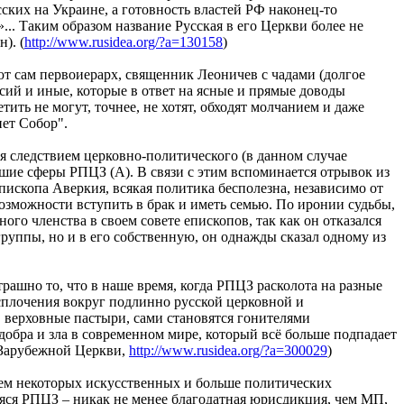
ских на Украине, а готовность властей РФ наконец-то
.. Таким образом название Русская в его Церкви более не
). (
http://www.rusidea.org/?a=130158
)
ют сам первоиерарх, священник Леоничев с чадами (долгое
ий и иные, которые в ответ на ясные и прямые доводы
ть не могут, точнее, не хотят, обходят молчанием и даже
ет Собор".
ся следствием церковно-политического (в данном случае
шие сферы РПЦЗ (А). В связи с этим вспоминается отрывок из
ископа Аверкия, всякая политика бесполезна, независимо от
 возможности вступить в брак и иметь семью. По иронии судьбы,
го членства в своем совете епископов, так как он отказался
группы, но и в его собственную, он однажды сказал одному из
трашно то, что в наше время, когда РПЦЗ расколота на разные
сплочения вокруг подлинно русской церковной и
, верховные пастыри, сами становятся гонителями
обра и зла в современном мире, который всё больше подпадает
й Зарубежной Церкви,
http://www.rusidea.org/?a=300029
)
ием некоторых искусственных и больше политических
яся РПЦЗ – никак не менее благодатная юрисдикция, чем МП,