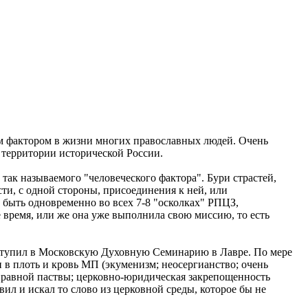
м фактором в жизни многих православных людей. Очень
 территории исторической России.
так называемого "человеческого фактора". Бури страстей,
сти, с одной стороны, присоединения к ней, или
 быть одновременно во всех 7-8 "осколках" РПЦЗ,
время, или же она уже выполнила свою миссию, то есть
 поступил в Московскую Духовную Семинарию в Лавре. По мере
 в плоть и кровь МП (экуменизм; неосергианство; очень
справной паствы; церковно-юридическая закрепощенность
вил и искал то слово из церковной среды, которое бы не