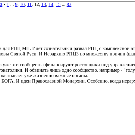
3
•
1
...
9
,
10
,
11
,
12
,
13
,
14
,
15
...
83
и для РПЦ МП. Идет сознательный развал РПЦ с комплексной ата
сновы Святой Руси. И Иерархию РПЦЗ по множеству причин (шант
о уже эти сообщества финансируют ростовщики под управление
католики. И обвинять лишь одно сообщество, например - "голу
а охватывает уже жизненно важные органы.
 БОГА. И идеи Православной Монархии. Особенно, когда иерар