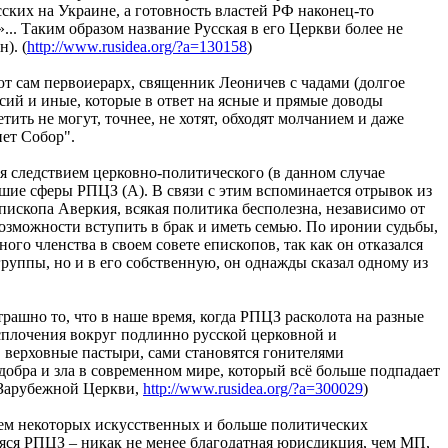
ских на Украине, а готовность властей РФ наконец-то
.. Таким образом название Русская в его Церкви более не
). (
http://www.rusidea.org/?a=130158
)
ют сам первоиерарх, священник Леоничев с чадами (долгое
ий и иные, которые в ответ на ясные и прямые доводы
ть не могут, точнее, не хотят, обходят молчанием и даже
ет Собор".
ся следствием церковно-политического (в данном случае
шие сферы РПЦЗ (А). В связи с этим вспоминается отрывок из
ископа Аверкия, всякая политика бесполезна, независимо от
 возможности вступить в брак и иметь семью. По иронии судьбы,
го членства в своем совете епископов, так как он отказался
группы, но и в его собственную, он однажды сказал одному из
трашно то, что в наше время, когда РПЦЗ расколота на разные
сплочения вокруг подлинно русской церковной и
, верховные пастыри, сами становятся гонителями
обра и зла в современном мире, который всё больше подпадает
й Зарубежной Церкви,
http://www.rusidea.org/?a=300029
)
ием некоторых искусственных и больше политических
яся РПЦЗ – никак не менее благодатная юрисдикция, чем МП,