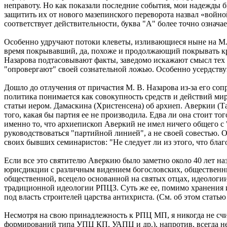
неправоту. Но как показали последние события, мои надежды 
защитить их от нового мазепинского переворота назвал «войно
соответствует действительности, буква "А" более точно означа
Особенно удручают потоки клеветы, изливающиеся ныне на М.В
время покрывавший, да, похоже и продолжающий покрывать кр
Назарова подтасовывают факты, заведомо искажают смысл тех и
"опровергают" своей сознательной ложью. Особенно усердств
Дошло до отлучения от причастия М. В. Назарова из-за его со
политика понимается как совокупность средств и действий ми
статьи иером. Дамаскина (Христенсена) об архиеп. Аверкии (
того, какая бы партия ее не производила. Едва ли она стоит т
именно то, что архиепископ Аверкий не имел ничего общего с "
руководствоваться "партийной линией", а не своей совестью. О
своих бывших семинаристов: "Не следует ли из этого, что бла
Если все это святителю Аверкию было заметно около 40 лет наза
юрисдикции с различным видением богословских, общественны
общественной, всецело основанной на святых отцах, идеологии,
традиционной идеологии РПЦЗ. Суть же ее, помимо хранения и
под власть строителей царства антихриста. (См. об этом стат
Несмотря на свою принадлежность к РПЦ МП, я никогда не счи
формирований типа УПЦ КП, УАПЦ и др.), напротив, всегда не