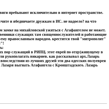
виги пребывают исключительно в интернет пространстве.
учите и ябедничаете дружкам в ИС. не надоело? на что
ом замке на михайловской ужиться с Агафангелом не может.
дственники служащих там священнослужителей и работающие
ая ему православным народом. крестится твой "митрополит"
я"!
ь:
их пор служащий в РИПЦ. этот еврей по отцу(живущему в
ли рукополагать викариев. как рассказывал арх.Лазарь
 впоследствии из лучших друзей эти два одесских полуеврея
 Лазаря выгнать Агафангела с Кронштадского. Лазарь