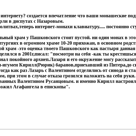
интернету? создается впечатление что ваши монашеские под
рли в диспутах с Назаровым.
олитвах,теперь интернет-монахи клавиатуру..... постоянно ст
альный храм у Пашковского стоит пустой. ни один монах в эт
литургиях в огромном храме 10-20 прихожан, в основном ро
устой храм -это оценка твоего Пашковского как пастыря данн
делялся в 2001г,писал: "посмотри на себя -как ты крестишьс
знал покойного архиеп.Лазаря и его окружение могу рассказат
п-игумен Кирилл(Рюрик) баранов,приехавший из Питера,до с
да как раз Лазарь с Валентином отделились от синода и ста
, при этом в случае отказа грозился наложить на себя руки.
ованных Валентином Русанцовым. и именно Кирилл настроил
оложил Агафангела в епископы".