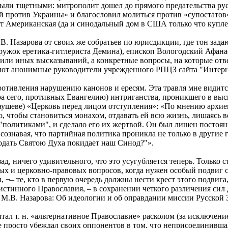
были тщетными: митрополит дошел до прямого предательства рус
й против Украины» и благословил молиться против «супостатов».
ет Американская (да и синодальный дом в США только что куплен
. Назарова от своих же собратьев по юрисдикции, где тон зада
ужок еретика-гитлериста Демина), епископ Вологодский Афанас
ли иных высказываний, а конкретные вопросы, на которые ответи
уют анонимные руководители учрежденного РПЦЗ сайта "Интерн
противления нарушению канонов и ересям. Эта травля мне видит
ра сего, противных Евангелию) интриганства, проникшего в выс
Таушеве) «Церковь перед лицом отступления»: «По мнению архиеп
ого, чтобы становиться монахом, отдавать ей всю жизнь, лишаясь
политиками", и сделало его их жертвой. Он был лишен постоянно
сознавая, что партийная политика проникла не только в другие 
годать Святою Духа покидает наш Синод?"».
д, ничего удивительного, что это усугубляется теперь. Только с
х и церковно-правовых вопросов, когда нужен особый подвиг 
 ¬– те, кто в первую очередь должны нести крест этого подвига
стинного Православия, – в сохранении четкого различения сил д
ью М.В. Назарова: Об идеологии и об оправдании миссии Русско
тал т. н. «альтернативное Православие» расколом (за исключен
 просто убеждал своих оппонентов в том, что неприсоединивша