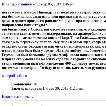
валерий зайцев
» Ср мар 05, 2014 2:46 pm
неуважаемый мною Никандр! вы молитесь наверно тоже по 
вы бедняжка как сами изволили признаться клавиатуру сте
до чего дошел прогресс:) раньше монахи стирали колени в м
направлены ваши труды?
вы были у нас в Одессе. вы часом не заметили, что кафедр
те, кто пытались долго не выдерживали. на архиерейских 
там при храме на свечном ящике Нади-Тани-Гали..........п
также,как верит -как попало. ему еще Пергаменцев когда от
отдельно стоит рассказать как он стал епископом.так как я 
в свое время был был у архиеп.Лазаря любимчик, бизнеспо
Германии) был большим другом Агафангела пашковского. тог
Кирилл его умолял на коленях сделать Агафангела епископом
стали злейшими врагами,неподелив 400 долларов пожертв
потом часто говорил -"я буду всю жизнь кается, что рукоп
валерий зайцев
Сообщения:
28
Зарегистрирован:
Пн дек 30, 2013 11:10 am
Вернуться к началу