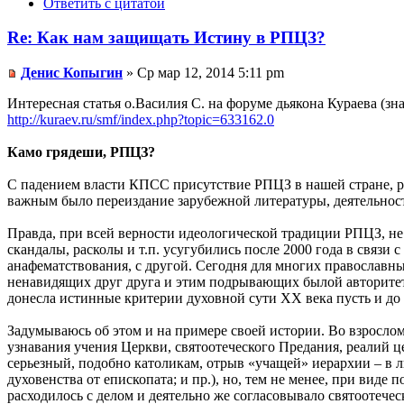
Ответить с цитатой
Re: Как нам защищать Истину в РПЦЗ?
Денис Копыгин
» Ср мар 12, 2014 5:11 pm
Интересная статья о.Василия С. на форуме дьякона Кураева (з
http://kuraev.ru/smf/index.php?topic=633162.0
Камо грядеши, РПЦЗ?
С падением власти КПСС присутствие РПЦЗ в нашей стране, р
важным было переиздание зарубежной литературы, деятельнос
Правда, при всей верности идеологической традиции РПЦЗ, не 
скандалы, расколы и т.п. усугубились после 2000 года в связи
анафематствования, с другой. Сегодня для многих православн
ненавидящих друг друга и этим подрывающих былой авторитет 
донесла истинные критерии духовной сути ХХ века пусть и до 
Задумываюсь об этом и на примере своей истории. Во взрослом
узнавания учения Церкви, святоотеческого Предания, реалий ц
серьезный, подобно католикам, отрыв «учащей» иерархии – в 
духовенства от епископата; и пр.), но, тем не менее, при виде
расходилось с делом и деятельно же согласовывало святоотече