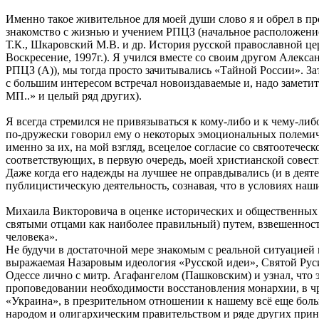
Именно такое живительное для моей души слово я и обрел в пр
знакомство с жизнью и учением РПЦЗ (начальное расположени
Т.К., Шкаровский М.В. и др. История русской православной це
Воскресение, 1997г.). Я учился вместе со своим другом Алекс
РПЦЗ (А)), мы тогда просто зачитывались «Тайной России». За
с большим интересом встречал новоиздаваемые и, надо замети
МП..» и целый ряд других).
Я всегда стремился не привязываться к кому-либо и к чему-либ
по-дружески говорил ему о некоторых эмоциональных полемиче
именно за их, на мой взгляд, всецелое согласие со святоотече
соответствующих, в первую очередь, моей христианской совест
Даже когда его надежды на лучшее не оправдывались (и в деят
публицистическую деятельность, сознавая, что в условиях наш
Михаила Викторовича в оценке исторических и общественных с
святыми отцами как наиболее правильный) путем, взвешенност
человека».
Не будучи в достаточной мере знакомым с реальной ситуацией 
выражаемая Назаровым идеология «Русской идеи», Святой Руси
Одессе лично с митр. Агафангелом (Пашковским) и узнал, что 
проповедовании необходимости восстановления монархии, в чр
«Украина», в презрительном отношении к нашему всё еще больн
народом и олигархическим правительством и ряде других прин