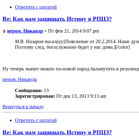
Ответить с цитатой
Re: Как нам защищать Истину в РПЦЗ?
иером. Никандр
» Пт фев 21, 2014 9:07 pm
М.В. Назаров писал(а):
[Пояснение от 20.2.2014. Наше дух
Поэтому след. богослужение будет у нас дома.][/color]
Ну теперь значит можно по-новой народ баламутить и резолюци
иером. Никандр
Сообщения:
13
Зарегистрирован:
Пт дек 13, 2013 9:13 am
Вернуться к началу
Ответить с цитатой
Re: Как нам защищать Истину в РПЦЗ?