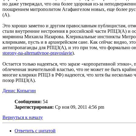
но даже утверждал, что она более здоровая из-за неподверженн
поощрением митрополитом Агафангелом новых, еще более русо
(А).
Это хорошо заметно и другим православным публицистам, отм
стали внутренние нестроения в российской части РПЦЗ(А) и о
мирянина Михаила Назарова. Клерикальные инстинкты Митропо
клириками, пусть и в архиерейском сане. Как сейчас видно, э
антипропаганды для РПЦЗ(А), и это при том, что формально о
storony-na-alternativnoe-pravoslavie
).
Остается только надеяться, что заразе «корпоративной этики»
облеченная значительной властью, что не может не быть крайн
многие клирики РПЦЗ в РФ) надеются, что хотя бы несколько 
позор РПЦЗ(А).
Денис Копыгин
Сообщения:
54
Зарегистрирован:
Ср ноя 09, 2011 4:56 pm
Вернуться к началу
Ответить с цитатой