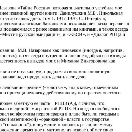
азарова «Тайна России», которая значительно углубила мое
анее изданной другой книги: Данилушкин М.Б., Никольская
ва до наших дней. Том 1: 1917-1970. С.-Петербург,
я другими ижевскими батюшками несколько лет назад перешел в
я познакомился с ранее изданными им книгами, а также всегда
 и «Миссия русской эмиграции», и «ЖБСИ», и «Диалог РПЦЗ и
рования» М.В. Назаровым как человеком (иногда я, напротив,
остях), но я всегда внутренне и внешне одобрял его взгляды
тождественность взглядов моих и Михаила Викторовича как
 равно не опускал рук, продолжая свою многополезную
однако надо продолжать делать свое дело.
, следование средним («золотым», «царским», отмеченным
чно присущи человеку, действующему по страстям «ветхого
лее заметную ее часть – РПЦЗ (А)), я считал, что
ыло в единой эмигрантской РПЦЗ. Но когда я пообщался в
ровал конформизм первоиерарха в плане быть ли твердым в
ской мазепинской) «оранжевой» власти в государстве
а "совковость"), в неумении проводить различие между
 положение временное и митрополит вскоре поймет свою