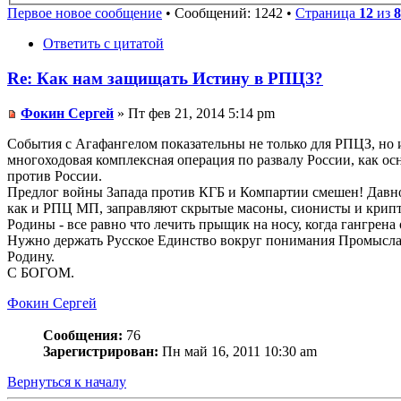
Первое новое сообщение
• Сообщений: 1242 •
Страница
12
из
8
Ответить с цитатой
Re: Как нам защищать Истину в РПЦЗ?
Фокин Сергей
» Пт фев 21, 2014 5:14 pm
События с Агафангелом показательны не только для РПЦЗ, но 
многоходовая комплексная операция по развалу России, как о
против России.
Предлог войны Запада против КГБ и Компартии смешен! Давн
как и РПЦ МП, заправляют скрытые масоны, сионисты и крипто
Родины - все равно что лечить прыщик на носу, когда гангрен
Нужно держать Русское Единство вокруг понимания Промысла
Родину.
С БОГОМ.
Фокин Сергей
Сообщения:
76
Зарегистрирован:
Пн май 16, 2011 10:30 am
Вернуться к началу