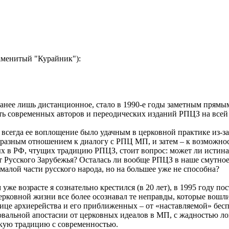
наменитый "Курайник"):
анее лишь дистанционное, стало в 1990-е годы заметным прямы
ть современных авторов и переодических изданий РПЦЗ на всей
всегда ее воплощение было удачным в церковной практике из-за 
 с разным отношением к диалогу с РПЦ МП, и затем – к возможно
ых в РФ, чтущих традицию РПЦЗ, стоит вопрос: может ли истина
Русского Зарубежья? Осталась ли вообще РПЦЗ в наше смутное 
малой части русского народа, но на большее уже не способна?
 уже возрасте я сознательно крестился (в 20 лет), в 1995 году
ерковной жизни все более осознавал те неправды, которые вошли
лице архиерейства и его приближенных – от «наставляемой» бе
 повальной апостасии от церковных идеалов в МП, с жадностью ло
скую традицию с современностью.