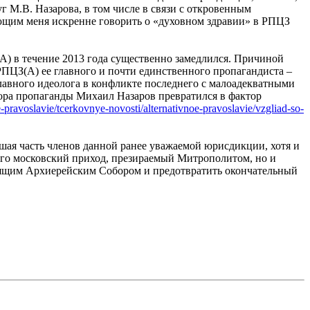
г М.В. Назарова, в том числе в связи с откровенным
ющим меня искренне говорить о «духовном здравии» в РПЦЗ
) в течение 2013 года существенно замедлился. Причиной
РПЦЗ(А) ее главного и почти единственного пропагандиста –
лавного идеолога в конфликте последнего с малоадекватными
ктора пропаганды Михаил Назаров превратился в фактор
oe-pravoslavie/tcerkovnye-novosti/alternativnoe-pravoslavie/vzgliad-so-
ьшая часть членов данной ранее уважаемой юрисдикции, хотя и
 его московский приход, презираемый Митрополитом, но и
тоящим Архиерейским Собором и предотвратить окончательный