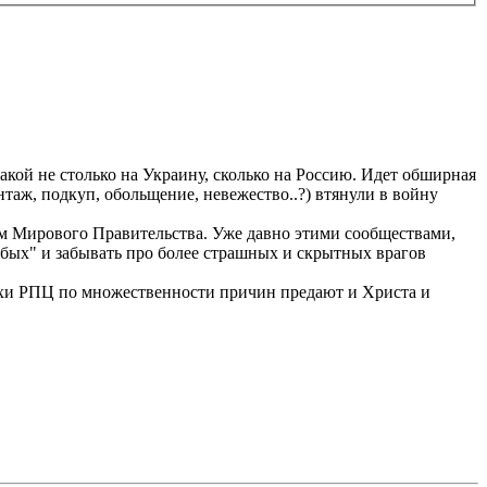
кой не столько на Украину, сколько на Россию. Идет обширная
аж, подкуп, обольщение, невежество..?) втянули в войну
м Мирового Правительства. Уже давно этими сообществами,
бых" и забывать про более страшных и скрытных врагов
хи РПЦ по множественности причин предают и Христа и