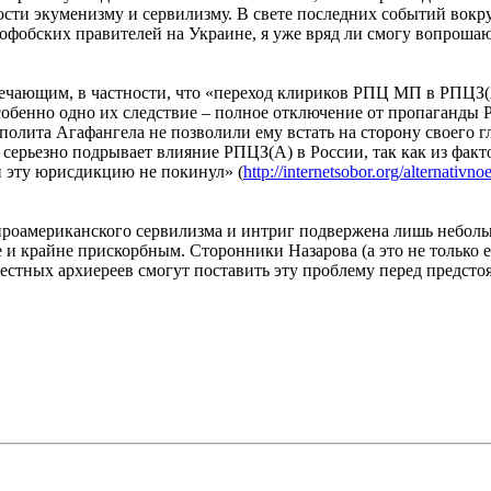
ости экуменизму и сервилизму. В свете последних событий вокру
фобских правителей на Украине, я уже вряд ли смогу вопроша
ечающим, в частности, что «переход клириков РПЦ МП в РПЦЗ(А
собенно одно их следствие – полное отключение от пропаганды 
лита Агафангела не позволили ему встать на сторону своего г
то серьезно подрывает влияние РПЦЗ(А) в России, так как из фа
н эту юрисдикцию не покинул» (
http://internetsobor.org/alternativn
, проамериканского сервилизма и интриг подвержена лишь небол
е и крайне прискорбным. Сторонники Назарова (а это не только
честных архиереев смогут поставить эту проблему перед предс