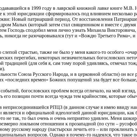
одававшейся в 1999 году в лаврской книжной лавке книге М.В. Н
е к этой юрисдикции сформировалось под влиянием несколько р
ркви: Новый патриарший период. От восстановления Патриаршест
андром Малых (который затем стал священником и вместе с двум
тем Господь сподобил меня лично узнать Михаила Викторовича, 
ть, никогда не разочаровывался (тут и «Вождю Третьего Рима»,
о слепой страстью, также не было у меня какого-то особого «оча
ских перегибах, некоторых незначительных богословских неточн
ской традицией (для себя я, сам тому порой удивляясь, отмечал 
и).
ельности Союза Русского Народа, и в церковной области) он все
их «последних времен» Божиих попущений зла будет все больше, 
обытий, богословских проблем всегда отличало, на мой взгляд
ь его позиции почти всегда чужда тем крайностям, которые обы
в неприсоединившейся РПЦЗ (в данном случае я имею ввиду наибо
 является и официальной идеологией данной юрисдикции, как б
это не так, то был очень и очень неприятно удивлен. Меня шоки
езмерно лояльном отношении к прозападной (по сути – русофоб
ому русскому народу (пастырски лечить его – или проклинать з
ципиальных вопросов. Однако я почему-то надеялся, что такое