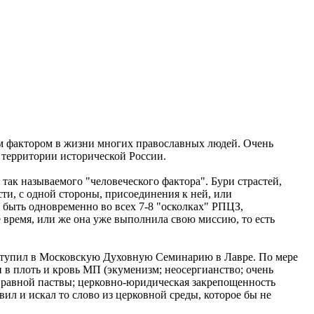
м фактором в жизни многих православных людей. Очень
 территории исторической России.
так называемого "человеческого фактора". Бури страстей,
сти, с одной стороны, присоединения к ней, или
 быть одновременно во всех 7-8 "осколках" РПЦЗ,
время, или же она уже выполнила свою миссию, то есть
 поступил в Московскую Духовную Семинарию в Лавре. По мере
 в плоть и кровь МП (экуменизм; неосергианство; очень
справной паствы; церковно-юридическая закрепощенность
вил и искал то слово из церковной среды, которое бы не