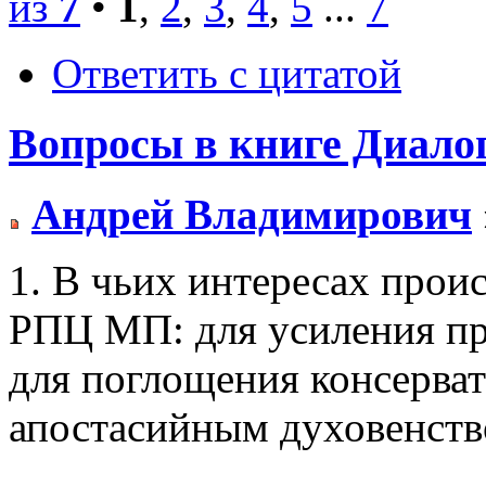
из
7
•
1
,
2
,
3
,
4
,
5
...
7
Ответить с цитатой
Вопросы в книге Диало
Андрей Владимирович
1. В чьих интересах прои
РПЦ МП: для усиления пр
для поглощения консерва
апостасийным духовенст