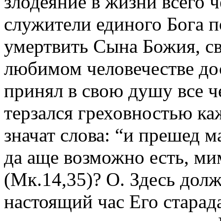
злодеяние в жизни всего ч
служители единого Бога п
умертвить Сына Божия, св
любимом человечестве до
принял в свою душу все ч
терзался греховностью ка
значат слова: “и прешед м
да аще возможно есть, ми
(Мк.14,35)? О. Здесь долж
настоящий час Его стара