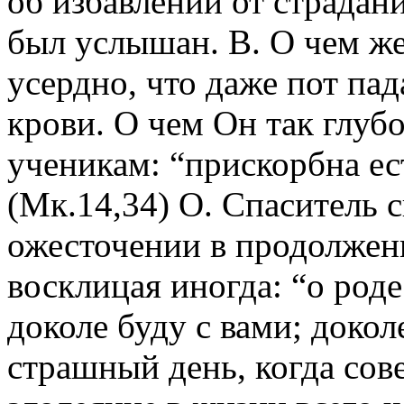
об избавлении от страдан
был услышан. В. О чем же
усердно, что даже пот пад
крови. О чем Он так глуб
ученикам: “прискорбна ес
(Мк.14,34) О. Спаситель 
ожесточении в продолжен
восклицая иногда: “о род
доколе буду с вами; докол
страшный день, когда сов