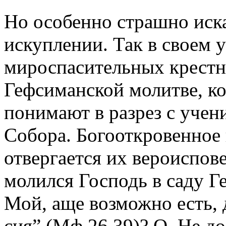
Но особенно страшно иск
искуплении. Так в своем у
мироспасительных крестны
Гефсиманской молитве, ко
понимают в разрез с учен
Собора. Богооткровенное
отвергается их вероиспове
молился Господь в саду Г
Мой, аще возможно есть,
сия” (Мф.26,39)? О. Не д