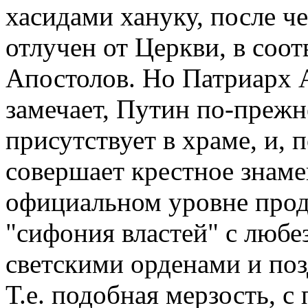
хасидами хануку, после ч
отлучен от Церкви, в соо
Апостолов. Но Патриарх А
замечает, Путин по-преж
присутствует в храме, и, 
совершает крестное знаме
официальном уровне прод
"сифония властей" с люб
светскими орденами и по
Т.е. подобная мерзость, с