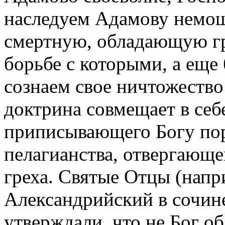
наследуем Адамову немощ
смертную, обладающую г
борьбе с которыми, а еще 
сознаем свое ничтожество
доктрина совмещает в себ
приписывающего Богу пор
пелагианства, отвергающе
греха. Святые Отцы (напр
Александрийский в сочин
утверждали, что не Бог о