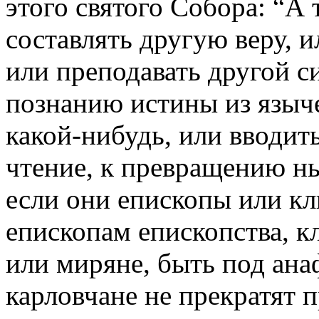
этого святого Собора: “А 
составлять другую веру, и
или преподавать другой 
познанию истины из языче
какой-нибудь, или вводить
чтение, к превращению ны
если они епископы или к
епископам епископства, к
или миряне, быть под анаф
карловчане не прекратят п