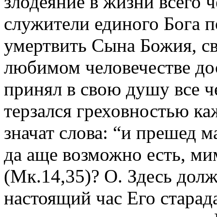
злодеяние в жизни всего ч
служители единого Бога п
умертвить Сына Божия, св
любимом человечестве до
принял в свою душу все ч
терзался греховностью ка
значат слова: “и прешед м
да аще возможно есть, ми
(Мк.14,35)? О. Здесь долж
настоящий час Его стара