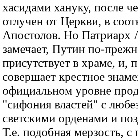
хасидами хануку, после ч
отлучен от Церкви, в соо
Апостолов. Но Патриарх А
замечает, Путин по-преж
присутствует в храме, и, 
совершает крестное знаме
официальном уровне прод
"сифония властей" с люб
светскими орденами и по
Т.е. подобная мерзость, с