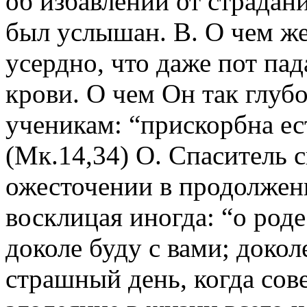
об избавлении от страдан
был услышан. В. О чем же
усердно, что даже пот пад
крови. О чем Он так глуб
ученикам: “прискорбна ес
(Мк.14,34) О. Спаситель 
ожесточении в продолжен
восклицая иногда: “о род
доколе буду с вами; докол
страшный день, когда сов