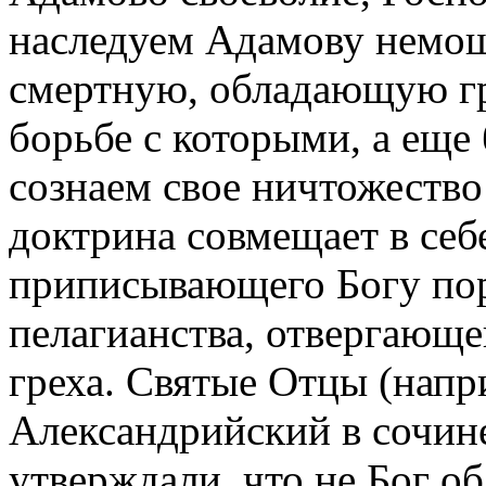
наследуем Адамову немощ
смертную, обладающую г
борьбе с которыми, а еще 
сознаем свое ничтожество
доктрина совмещает в себ
приписывающего Богу пор
пелагианства, отвергающе
греха. Святые Отцы (напр
Александрийский в сочин
утверждали, что не Бог о