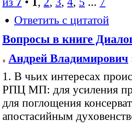
из
7
•
1
,
2
,
3
,
4
,
5
...
7
Ответить с цитатой
Вопросы в книге Диало
Андрей Владимирович
1. В чьих интересах прои
РПЦ МП: для усиления пр
для поглощения консерва
апостасийным духовенст