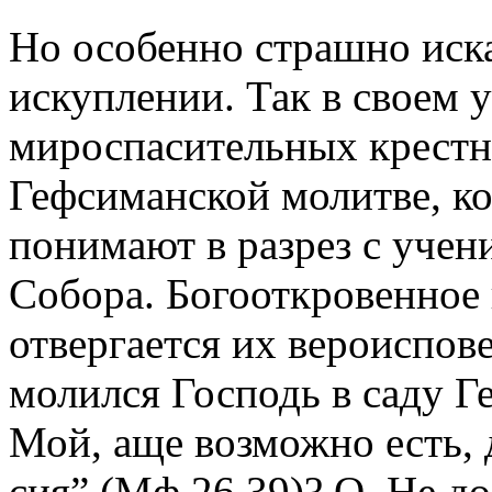
Но особенно страшно иск
искуплении. Так в своем у
мироспасительных крестны
Гефсиманской молитве, ко
понимают в разрез с учен
Собора. Богооткровенное
отвергается их вероиспове
молился Господь в саду Г
Мой, аще возможно есть,
сия” (Мф.26,39)? О. Не д