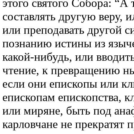
этого святого Собора: “А 
составлять другую веру, и
или преподавать другой 
познанию истины из языче
какой-нибудь, или вводить
чтение, к превращению ны
если они епископы или к
епископам епископства, к
или миряне, быть под анаф
карловчане не прекратят п