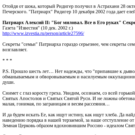
Отойдя от шока, который Ридигер получил в Астрахани 28 октя
Печерского. "Патриарх" Ридигер 10 декабря 2002 года дает ел
Патриарх Алексий II: "Бог миловал. Все в Его руках" Сек
Газета "Известия" (10 дек. 2002 г.)
http://www.izvestia.ru/person/article27596/
Секреты "семьи" Патриарха гораздо серьезнее, чем секреты се
возглавляет.
* * *
P.S. Прошло шесть лет… Нет надежды, что "припавшие к дьяво
обманываемым и обворовываемым и насилуемым оккупационным
души.
Снимет с глаз коросту греха. Увидим, осознаем, со всей горьк
Святых Апостолов и Святых Святой Руси. И не ложны обетовани
малая, гонимая, по заграницам и весям рассеяния…
И да будем искать Ее, как ищут истину, как ищут хлеба. Да на
наведению порядка в нашей терзаемой, за наше отступление от
Земная Церковь образом вдохновившим Россию - идеалом Свят