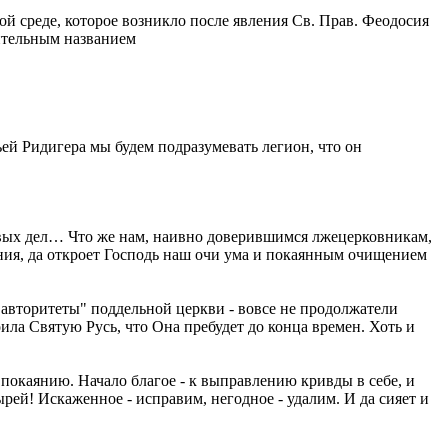
ой среде, которое возникло после явления Св. Прав. Феодосия
чительным названием
ьей Ридигера мы будем подразумевать легион, что он
тивых дел… Что же нам, наивно доверившимся лжецерковникам,
ия, да откроет Господь наш очи ума и покаянным очищением
о "авторитеты" поддельной церкви - вовсе не продолжатели
ла Святую Русь, что Она пребудет до конца времен. Хоть и
 покаянию. Начало благое - к выправлению кривды в себе, и
ей! Искаженное - исправим, негодное - удалим. И да сияет и