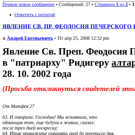
Первое новое сообщение
• Сообщений: 27 •
Страница
1
из
2
•
1
Ответить с цитатой
ЯВЛЕНИЕ СВ. ПР. ФЕОДОСИЯ ПЕЧЕРСКОГО 
Андрей Евгеньевичъ
» Пт апр 25, 2008 12:32 pm
Явление Св. Преп. Феодосия 
в "патриарху" Ридигеру
алта
28. 10. 2002 года
(Просьба откликнуться свидетелей этог
От Матфея 27
63. И говорили: Господин! Мы вспомнили, что
обманщик тот, еще будучи в живых, сказал:
после трех дней воскресну;
64. Итак прикажите охранять гроб до третьего дня,