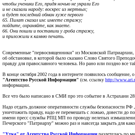
чтобы ученики Его, придя ночью не украли Его
и не сказали народу: воскрес из мертвых;
и будет последний обман хуже первого
65. Пилат сказал им: имеете стражу;
пойдите, охраняйте, как знаете.
66. Они пошли и поставили у гроба стражу,
и приложили к камню печать.
Современные "первосвященники" из Московской Патриархии, бу
об обстановке, в которой было сказано Слово Святого Преподо
правду для православного человека. Но рано или поздно все т
В конце октября 2002 года в интернете появилось сообщение, о
"Агентство Русской Информации"
(см. ссылку
http://www.ari
информации.
Все что было написано в СМИ про это событие в Астрахани 28
Надо отдать должное оперативности службы безопасности РФ ,
уничтожить правду, надо ее перемешать с ложью, довести до по
имени пресс службы РПЦ МП по проводу нелепых измышлений в
Печерского "Патриарху" можно раз и навсегда закрыть для как
"Утка" от Агентства Русской Информации
разлетелась по м