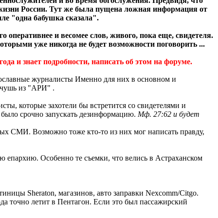
еннослужителей и во время богослужения. Предвидя, что
 жизни России. Тут же была пущена ложная информация от
иле "одна бабушка сказала".
 оперативнее и весомее слов, живого, пока еще, свидетеля.
торыми уже никогда не будет возможности поговорить ...
ода и знает подробности, написать об этом на форуме.
авославные журналисты Именно для них в основном и
 чушь из "АРИ" .
исты, которые захотели бы встретится со свидетелями и
о было срочно запускать дезинформацию.
Мф. 27:62 и будет
х СМИ. Возможно тоже кто-то из них мог написать правду,
ю епархию. Особенно те съемки, что велись в Астраханском
тиницы Sheraton, магазинов, авто заправки Nexcomm/Citgo.
ода точно летит в Пентагон. Если это был пассажирский