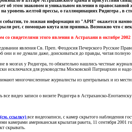
произошло в алтаре Астраханского храма в присутствии свящ
ажет об этом знаковом и уникальном явлении в православной
на уровень желтой прессы, о галлюцинациях Ридигера , в ст
ом событии, то ложная информация из "АРИ" окажется намного
ыли рот, с помощью кнута или пряника. Возможно что с неко
м со свидетелями этого явления в Астрахани в октябре 2002 г
сследовании явления Св. Преп. Феодосия Печерского Русские Пр
б они и не думали даже, доискиваться до правды, читая полную
а не в мозгах у Ридигера, то обязательно нашлись честные журнал
чески исключался для руководства Московской Патриархии и над
нимают многочисленные журналисты из центральных и из местны
 все видео записи о визите Ридигера в Астраханско-Енотаенску
(см. ссылку)
все видеозаписи, с камер скрытого наблюдения гос
тими камерами американская крылатая ракета, 11 сентября 2001 г
акт скрывать.