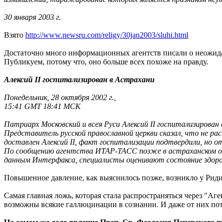
30 января 2003 г.
Взято
http://www.newsru.com/religy/30jan2003/sluhi.html
Достаточно много информационных агентств писали о неожидан
Публикуем, потому что, оно больше всех похоже на правду.
Алексий II госпитализирован в Астрахани
Понедельник, 28 октября 2002 г.,
15:41 GMT 18:41 MCK
Патриарх Московский и всея Руси Алексий II госпитализирован
Представитель русской православной церкви сказал, что не ра
доставлен Алексий II, факт госпитализации подтвердили, но о
По сообщению агентства ИТАР-ТАСС позже в астраханском об
данным Интерфакса, специалисты оценивают состояние здоров
Повышенное давление, как выяснилось позже, возникло у Риди
Самая главная ложь, которая стала распространяться через "Аг
возможны всякие галлюцинации в сознании. И даже от них пот