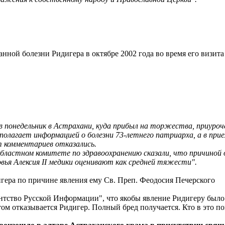
ной болезни Ридигера в октябре 2002 года во время его визита
 в понедельник в Астрахани, куда прибыл на торжества, приуро
сполагает информацией о болезни 73-летнего патриарха, а в при
т комментариев отказались.
ластном комитете по здравоохранению сказали, что причиной о
ья Алексия II медики оценивают как средней тяжести".
гера по причине явления ему Св. Преп. Феодосия Печерского
ентство Русской Информации", что якобы явление Ридигеру было 
ом отказывается Ридигер. Полный бред получается. Кто в это п