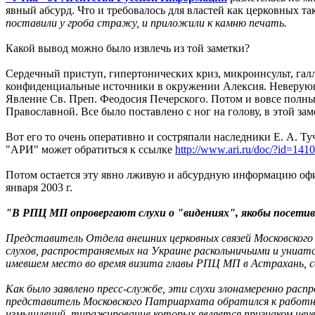
явный абсурд. Что и требовалось для властей как церковных т
поставили у гроба стражу, и приложили к камню печать.
Какой вывод можно было извлечь из той заметки?
Сердечный приступ, гипертонических криз, микроинсульт, гал
конфиденциальные источники в окружении Алексия. Неверующ
Явление Св. Преп. Феодосия Печерского. Потом и вовсе полный
Православной. Все было поставлено с ног на голову, в этой за
Вот его то очень оперативно и состряпали наследники Е. А. Туч
"АРИ" может обратиться к ссылке
http://www.ari.ru/doc/?id=1410
Потом остается эту явно лживую и абсурдную информацию офиц
января 2003 г.
"В РПЦ МП опровергают слухи о "видениях", якобы посет
Представитель Отдела внешних церковных связей Московско
слухов, распространяемых на Украине раскольничьими и униатс
имевшем место во время визита главы РПЦ МП в Астрахань, 
Как было заявлено пресс-службе, эти слухи злонамеренно ра
представитель Московского Патриархата обратился к работни
измышлений, тиражирование которых является признаком неув