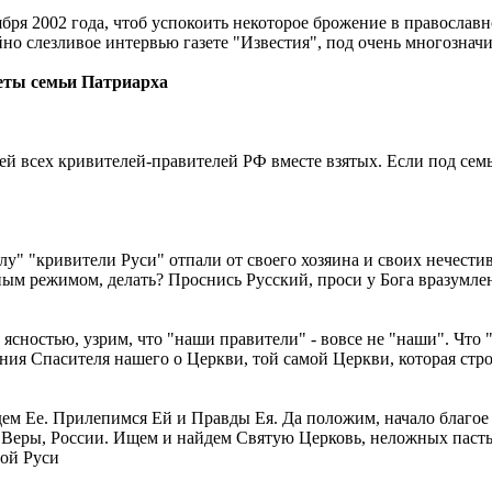
бря 2002 года, чтоб успокоить некоторое брожение в православн
ейно слезливое интервью газете "Известия", под очень многозна
реты семьи Патриарха
мей всех кривителей-правителей РФ вместе взятых. Если под сем
лу" "кривители Руси" отпали от своего хозяина и своих нечес
 режимом, делать? Проснись Русский, проси у Бога вразумлен
ой ясностью, узрим, что "наши правители" - вовсе не "наши". Чт
я Спасителя нашего о Церкви, той самой Церкви, которая строи
йдем Ее. Прилепимся Ей и Правды Ея. Да положим, начало благое
 Веры, России. Ищем и найдем Святую Церковь, неложных пастыр
ой Руси