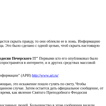
астся скрыть правду, то они облекли ее в ложь. Информацию
да. Это было сделано с одной целью, чтоб скрыть настоящую
досия Печерского !!!"
Первыми кто его опубликовал было
аспространятся в интернете, и в других средствах массовой
 Информации" (АРИ)
http://www.ari.ru/
мощью, это искажение пошло гулять по свету. Чтобы
 данном случае. Затем остается дать официальное сообщение, от
время, как явление Святого Преподобного Феодосия
равославных людей. Большинство в этом сообщении видели