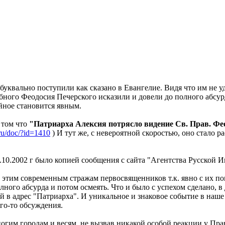
квально поступили как сказано в Евангелие. Видя что им не уд
бного Феодосия Печерского исказили и довели до полного абсур
айное становится явным.
 том что
"Патриарха Алексия потрясло видение Св. Прав. Фео
.ru/doc/?id=1410
) И тут же, с невероятной скоростью, оно стало р
.10.2002 г было копией сообщения с сайта "Агентства Русской
 этим современным стражам первосвященников т.к. явно с их по
лного абсурда и потом осмеять. Что и было с успехом сделано, в
 адрес "Патриарха". И уникальное и знаковое событие в наше 
ого-то обсуждения.
ногим городам и весям, не вызвав никакой особой реакции у П