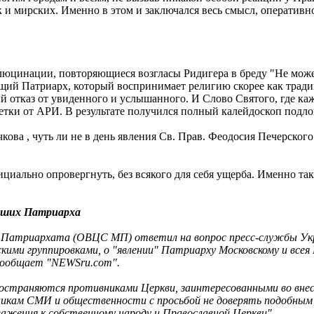
ак и мирских. Именно в этом и заключался весь смысл, операти
люцинации, повторяющиеся возгласы Ридигера в бреду "Не может
ий Патриарх, который воспринимает религию скорее как тради
 отказ от увиденного и услышанного. И Слово Святого, где каж
метки от АРИ. В результате получился полный калейдоскоп подло
кова , чуть ли не в день явления Св. Прав. Феодосия Печерского
иально опровергнуть, без всякого для себя ущерба. Именно так
ивших Патриарха
го Патриархата (ОВЦС МП) ответил на вопрос пресс-службы У
кими группировками, о "явлении" Патриарху Московскому и всея 
сообщает "NEWSru.com".
спространяются противниками Церкви, заинтересованными во вн
кам СМИ и общественности с просьбой не доверять подобным с
ажения к собственному народу и Православной Церкви".