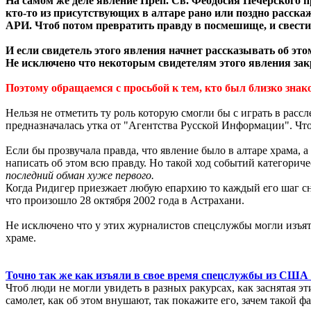
На самом же деле явление Преп. Св. Феодосия Печерского 
кто-то из присутствующих в алтаре рано или поздно расск
АРИ. Чтоб потом превратить правду в посмешище, и свести 
И если свидетель этого явления начнет рассказывать об эт
Не исключено что некоторым свидетелям этого явления закр
Поэтому обращаемся с просьбой к тем, кто был близко знако
Нельзя не отметить ту роль которую смогли бы с играть в ра
предназначалась утка от "Агентства Русской Информации". Что
Если бы прозвучала правда, что явление было в алтаре храма, 
написать об этом всю правду. Но такой ход событий категори
последний обман хуже первого.
Когда Ридигер приезжает любую епархию то каждый его шаг с
что произошло 28 октября 2002 года в Астрахани.
Не исключено что у этих журналистов спецслужбы могли изъять
храме.
Точно так же как изъяли в свое время cпецслужбы из США 
Чтоб люди не могли увидеть в разных ракурсах, как заснятая э
самолет, как об этом внушают, так покажите его, зачем такой ф