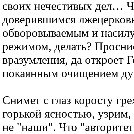
своих нечестивых дел… Ч
доверившимся лжецерков
обворовываемым и насил
режимом, делать? Проснис
вразумления, да откроет 
покаянным очищением ду
Снимет с глаз коросту гре
горькой ясностью, узрим, 
не "наши". Что "авторите