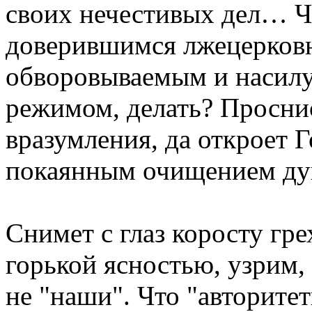
своих нечестивых дел… Ч
доверившимся лжецерков
обворовываемым и насил
режимом, делать? Проснис
вразумления, да откроет 
покаянным очищением ду
Снимет с глаз коросту гре
горькой ясностью, узрим, 
не "наши". Что "авторите