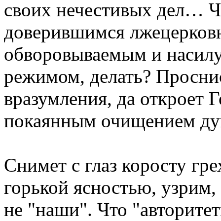
своих нечестивых дел… Ч
доверившимся лжецерков
обворовываемым и насил
режимом, делать? Проснис
вразумления, да откроет 
покаянным очищением ду
Снимет с глаз коросту гре
горькой ясностью, узрим, 
не "наши". Что "авторите