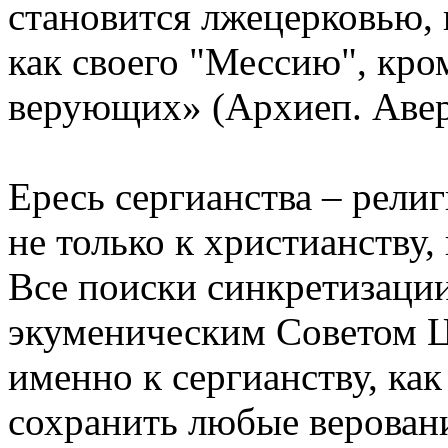
становится лжецерковью,
как своего "Мессию", кро
верующих» (Архиеп. Авер
Ересь сергианства – рели
не только к христианству,
Все поиски синкретизаци
экуменическим Советом Ц
именно к сергианству, ка
сохранить любые верован