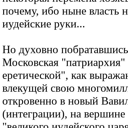
почему, ибо ныне власть 
иудейские руки...
Но духовно побратавшись 
Московская "патриархия" 
еретической", как выража
влекущей свою многомилл
откровенно в новый Вави
(интеграции), на вершине
"великого иудейского цар