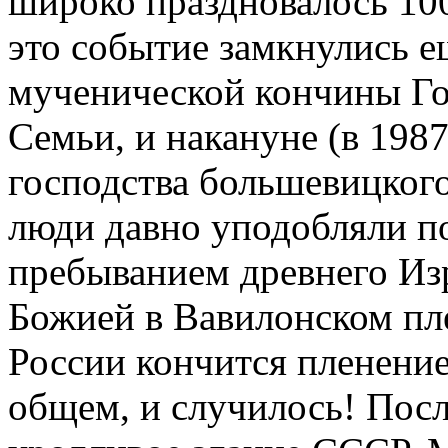
широко праздновалось 10
это событие замкнулись е
мученической кончины Гос
Семьи, и накануне (в 1987
господства большевицког
люди давно уподобляли п
пребыванием древнего Из
Божией в Вавилонском пле
России кончится пленение
общем, и случилось! Посл