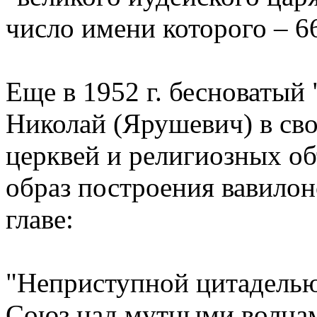
число имени которого – 66
Еще в 1952 г. бесноватый
Николай (Ярушевич) в сво
церквей и религиозных о
образ построения вавилон
главе:
"Неприступной цитаделью
Союз над мутными волнам