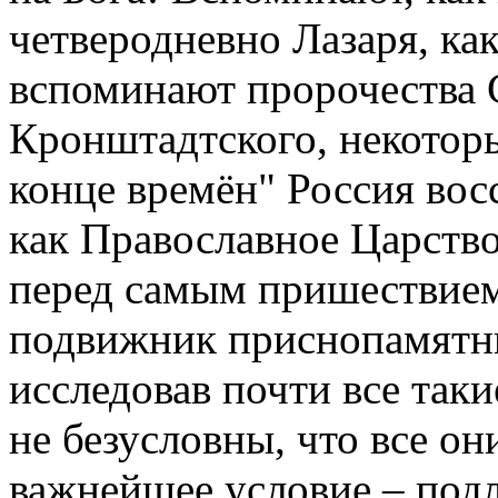
четверодневно Лазаря, ка
вспоминают пророчества 
Кронштадтского, некоторы
конце времён" Россия восс
как Православное Царство,
перед самым пришествием
подвижник приснопамятны
исследовав почти все таки
не безусловны, что все о
важнейшее условие – под