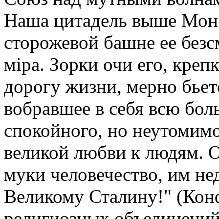
Наша цитадель выше Монб
сторожевой башне ее безс
мiра. Зорки очи его, кре
дорогу жизни, мерно бьет
вобравшее в себя всю бо
спокойного, но неутомимо
великой любви к людям. О
муки человечество, им нед
Великому Сталину!" (Кон
религиозных объединений 