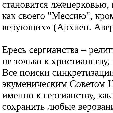
становится лжецерковью,
как своего "Мессию", кро
верующих» (Архиеп. Авер
Ересь сергианства – рели
не только к христианству,
Все поиски синкретизаци
экуменическим Советом Ц
именно к сергианству, ка
сохранить любые верован