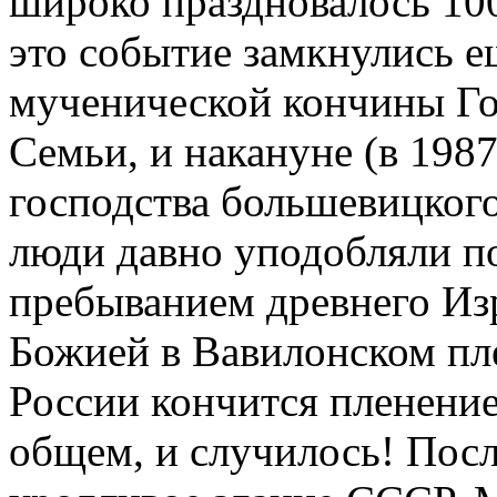
широко праздновалось 10
это событие замкнулись е
мученической кончины Гос
Семьи, и накануне (в 1987
господства большевицког
люди давно уподобляли п
пребыванием древнего Из
Божией в Вавилонском пле
России кончится пленение
общем, и случилось! Посл