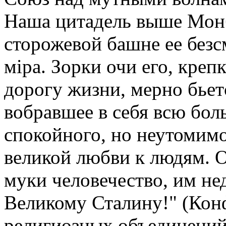
Наша цитадель выше Монб
сторожевой башне ее безс
мiра. Зорки очи его, кре
дорогу жизни, мерно бьет
вобравшее в себя всю бо
спокойного, но неутомимо
великой любви к людям. О
муки человечество, им нед
Великому Сталину!" (Кон
религиозных объединений 