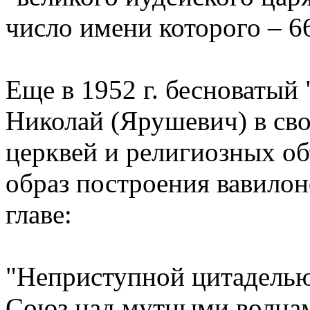
число имени которого – 66
Еще в 1952 г. бесноватый
Николай (Ярушевич) в сво
церквей и религиозных о
образ построения вавилон
главе:
"Неприступной цитаделью
Союз над мутными волнам