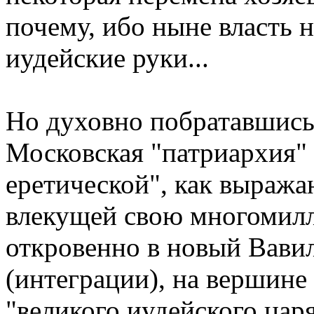
почему, ибо ныне власть 
иудейские руки...
Но духовно побратавшись 
Московская "патриархия" 
еретической", как выража
влекущей свою многомилл
откровенно в новый Вави
(интеграции), на вершине
"великого иудейского цар