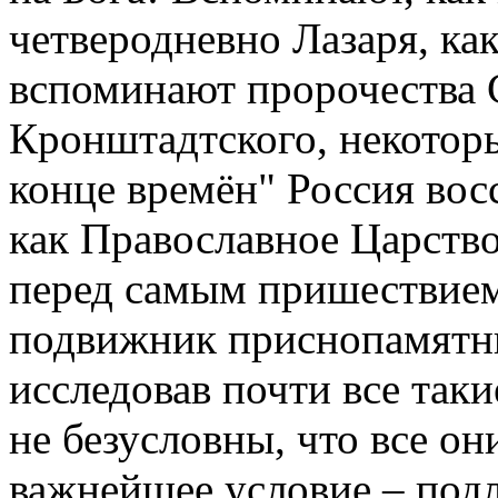
четверодневно Лазаря, ка
вспоминают пророчества 
Кронштадтского, некоторы
конце времён" Россия восс
как Православное Царство,
перед самым пришествием
подвижник приснопамятны
исследовав почти все таки
не безусловны, что все о
важнейшее условие – под