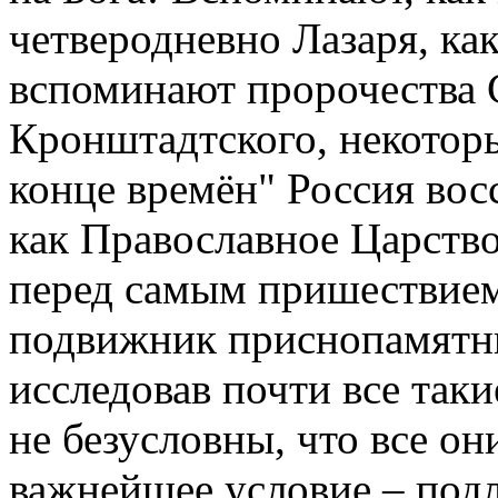
четверодневно Лазаря, ка
вспоминают пророчества 
Кронштадтского, некоторы
конце времён" Россия восс
как Православное Царство,
перед самым пришествием
подвижник приснопамятны
исследовав почти все таки
не безусловны, что все о
важнейшее условие – под