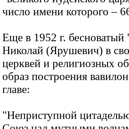
число имени которого – 66
Еще в 1952 г. бесноватый
Николай (Ярушевич) в сво
церквей и религиозных о
образ построения вавилон
главе:
"Неприступной цитаделью
Союз над мутными волнам