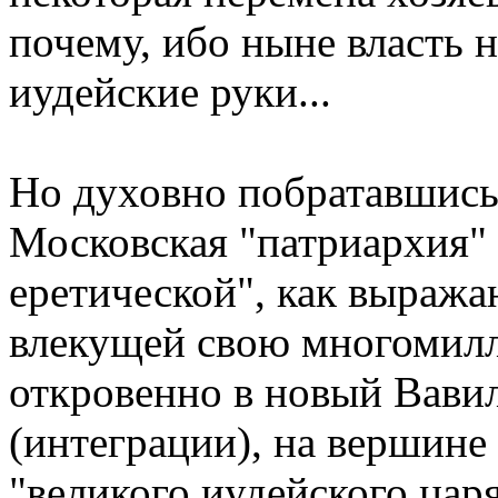
почему, ибо ныне власть 
иудейские руки...
Но духовно побратавшись 
Московская "патриархия" 
еретической", как выража
влекущей свою многомилл
откровенно в новый Вави
(интеграции), на вершине
"великого иудейского цар