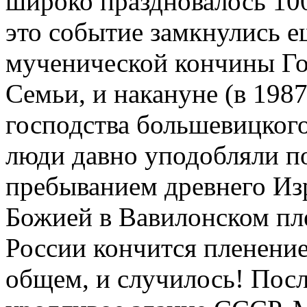
широко праздновалось 10
это событие замкнулись е
мученической кончины Гос
Семьи, и накануне (в 1987
господства большевицког
люди давно уподобляли п
пребыванием древнего Из
Божией в Вавилонском пле
России кончится пленение
общем, и случилось! Посл