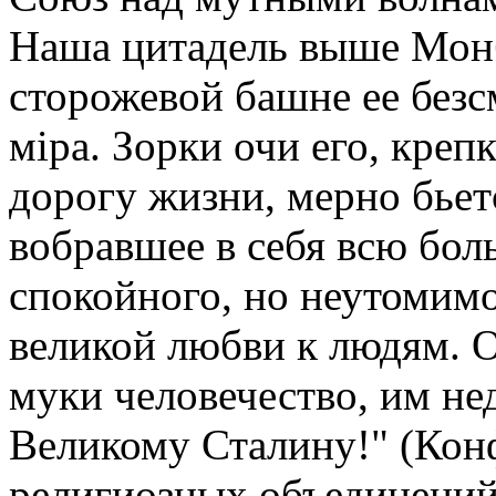
Наша цитадель выше Монб
сторожевой башне ее безс
мiра. Зорки очи его, кре
дорогу жизни, мерно бьет
вобравшее в себя всю бо
спокойного, но неутомимо
великой любви к людям. О
муки человечество, им нед
Великому Сталину!" (Кон
религиозных объединений 