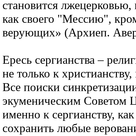
становится лжецерковью,
как своего "Мессию", кро
верующих» (Архиеп. Авер
Ересь сергианства – рели
не только к христианству,
Все поиски синкретизаци
экуменическим Советом Ц
именно к сергианству, ка
сохранить любые верован