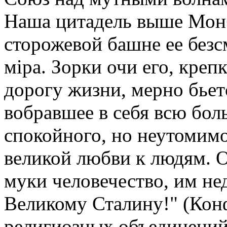
Наша цитадель выше Монб
сторожевой башне ее безс
мiра. Зорки очи его, кре
дорогу жизни, мерно бьет
вобравшее в себя всю бо
спокойного, но неутомимо
великой любви к людям. О
муки человечество, им нед
Великому Сталину!" (Кон
религиозных объединений 