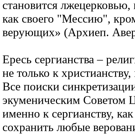
становится лжецерковью,
как своего "Мессию", кро
верующих» (Архиеп. Авер
Ересь сергианства – рели
не только к христианству,
Все поиски синкретизаци
экуменическим Советом Ц
именно к сергианству, ка
сохранить любые верован