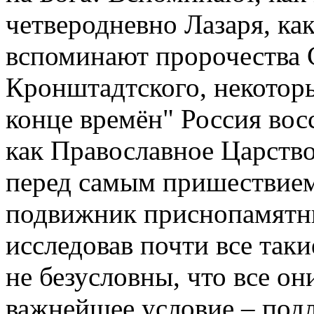
четверодневно Лазаря, ка
вспоминают пророчества 
Кронштадтского, некоторы
конце времён" Россия восс
как Православное Царство,
перед самым пришествием
подвижник приснопамятны
исследовав почти все таки
не безусловны, что все о
важнейшее условие – под