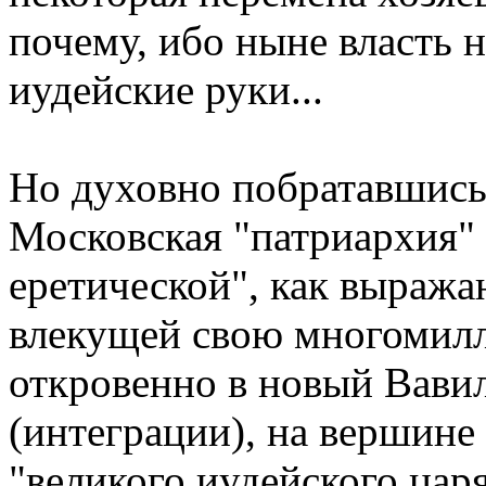
почему, ибо ныне власть 
иудейские руки...
Но духовно побратавшись 
Московская "патриархия" 
еретической", как выража
влекущей свою многомилл
откровенно в новый Вави
(интеграции), на вершине
"великого иудейского цар