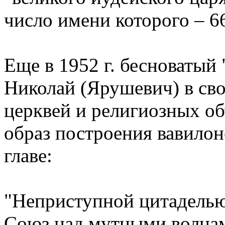
число имени которого – 66
Еще в 1952 г. бесноватый
Николай (Ярушевич) в сво
церквей и религиозных о
образ построения вавилон
главе:
"Неприступной цитаделью
Союз над мутными волнам