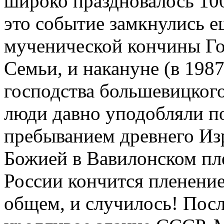
широко праздновалось 10
это событие замкнулись е
мученической кончины Гос
Семьи, и накануне (в 1987
господства большевицког
люди давно уподобляли п
пребыванием древнего Из
Божией в Вавилонском пле
России кончится пленение
общем, и случилось! Посл