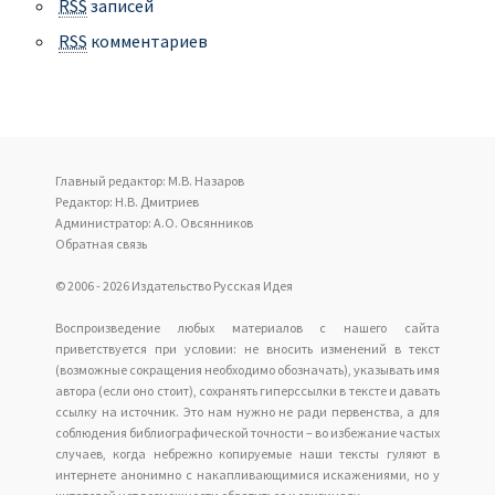
RSS
записей
RSS
комментариев
Главный редактор: М.В. Назаров
Редактор: Н.В. Дмитриев
Администратор: А.О. Овсянников
Обратная связь
© 2006 - 2026 Издательство Русская Идея
Воспроизведение любых материалов с нашего сайта
приветствуется при условии: не вносить изменений в текст
(возможные сокращения необходимо обозначать), указывать имя
автора (если оно стоит), сохранять гиперссылки в тексте и давать
ссылку на источник. Это нам нужно не ради первенства, а для
соблюдения библиографической точности – во избежание частых
случаев, когда небрежно копируемые наши тексты гуляют в
интернете анонимно с накапливающимися искажениями, но у