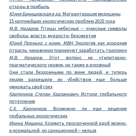
отходы в прибыль
Юлия Банишевская
и др. Мигрантизация медицины
15 крупнейших экологических проблем 2025 года
М.В. Назаров
. Птицы небесные ‒ чудесные символы
свободы, власти, мудрости, безсмертия
Юрий Пронько с комм. МВН
. Экология как доходная
отрасль: чиновники планируют заработать триллион
М.В. Назаров
. Этот вопрос не утилитарно-
прагматического уровня, но также и духовный
Они стали бездомными по вине людей, и теперь
людям разрешили их убийством еще больше
умножать свой грех
Карпенков Степан Харланович
. Истоки глобального
потепления
С.Х. Карпенков
. Возможно ли еще решение
глобальных экологических
Ирина Мишина
. Кормить просроченной едой можно,
а нормальной, но санкционной ‒ нельзя