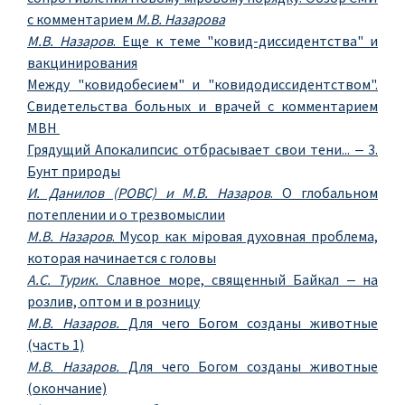
с комментарием
М.В. Назарова
М.В. Назаров
. Еще к теме "ковид-диссидентства" и
вакцинирования
Между "ковидобесием" и "ковидодиссидентством".
Свидетельства больных и врачей с комментарием
МВН
Грядущий Апокалипсис отбрасывает свои тени... ‒ 3.
Бунт природы
И. Данилов (РОВС) и М.В. Назаров
. О глобальном
потеплении и о трезвомыслии
М.В. Назаров
. Мусор как мiровая духовная проблема,
которая начинается с головы
А.С. Турик.
Славное море, священный Байкал ‒ на
розлив, оптом и в розницу
М.В. Назаров.
Для чего Богом созданы животные
(часть 1)
М.В. Назаров.
Для чего Богом созданы животные
(окончание)