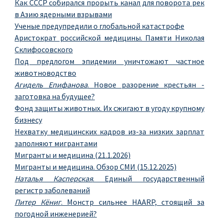
Как СССР собирался прорыть канал для поворота рек
в Азию ядерными взрывами
Ученые предупредили о глобальной катастрофе
Аристократ российской медицины. Памяти Николая
Склифосовского
Под предлогом эпидемии уничтожают частное
животноводство
Агидель Епифанова
. Новое разорение крестьян -
заготовка на будущее?
Фонд защиты животных. Их сжигают в угоду крупному
бизнесу
Нехватку медицинских кадров из-за низких зарплат
заполняют мигрантами
Мигранты и медицина (21.1.2026)
Мигранты и медицина. Обзор СМИ (15.12.2025)
Наталья Касперская
. Единый государственный
регистр заболеваний
Питер Кёниг
. Монстр сильнее HAARP, стоящий за
погодной инженерией?