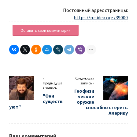
Постоянный адрес страницы:
https://rusidea.org/39000
Оставить свой комментарий
«
Следующая
Предыдуща
запись »
я запись
Геофизи
"Они
ческое
существ
оружие
уют"
способно стереть
Америку
Ваш комментарий