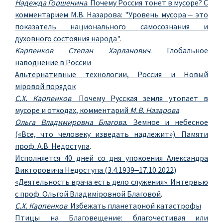
Надежда Горшенина
. Почему Россия тонет в мусоре? С
комментарием М.В. Назарова: "Уровень мусора ‒ это
показатель национального самосознания и
духовного состояния народа"
.
Карпенков Степан Харланович
. Глобальное
наводнение в России
Альтернативные технологии, Россия и Новый
мiровой порядок
С.Х. Карпенков
. Почему Русская земля утопает в
мусоре и отходах, комментарий
М.В. Назарова
Ольга Владимировна Благова
. Земное и небесное
(«Все, что человеку изведать надлежит»). Памяти
проф. А.В. Недоступа
.
Исполняется 40 дней со дня упокоения Александра
Викторовича Недоступа (3.4.1939‒17.10.2022)
«Деятельность врача есть дело служения». Интервью
с проф. Ольгой Владимiровной Благовой
.
С.Х. Карпенков
. Избежать планетарной катастрофы
Птицы на Благовещение: благочестивая или