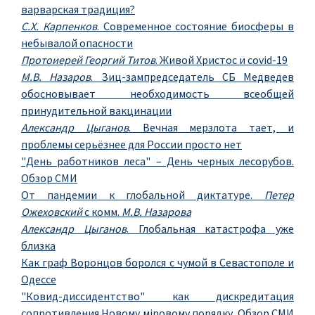
варварская традиция?
С.Х. Карпенков
. Современное состояние биосферы в
небывалой опасности
Протоиерей Георгий Титов
. Живой Христос и covid-19
М.В. Назаров
. Зиц-зампредседатель СБ Медведев
обосновывает необходимость всеобщей
принудительной вакцинации
Александр Цыганов
. Вечная мерзлота тает, и
проблемы серьёзнее для России просто нет
"День работников леса" – День черных лесорубов.
Обзор СМИ
От пандемии к глобальной диктатуре.
Петер
Ожеховский
с комм.
М.В. Назарова
Александр Цыганов
. Глобальная катастрофа уже
близка
Как граф Воронцов боролся с чумой в Севастополе и
Одессе
"Ковид-диссидентство" как дискредитация
сопротивления Новому мiровому порядку. Обзор СМИ