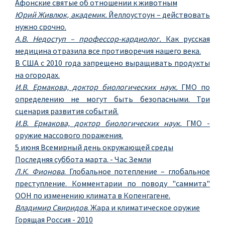
Афонские святые об отношении к животным
Юрий Живлюк, академик.
Йеллоустоун – действовать
нужно срочно.
А.В. Недоступ – профессор-кардиолог.
Как русская
медицина отразила все противоречия нашего века.
В США с 2010 года запрещено выращивать продукты
на огородах.
И.В. Ермакова, доктор биологических наук.
ГМО по
определению не могут быть безопасными. Три
сценария развития событий.
И.В. Ермакова, доктор биологических наук.
ГМО -
оружие массового поражения.
5 июня Всемирный день окружающей среды
Последняя суббота марта. - Час Земли
Л.К. Фионова
. Глобальное потепление – глобальное
преступление. Комментарии по поводу "саммита"
ООН по изменению климата в Копенгагене.
Владимир Свиридов
. Жара и климатическое оружие
Горящая Россия - 2010