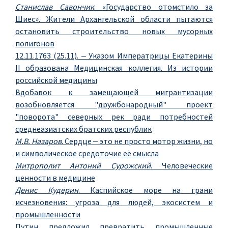
Станислав Савончик
. «Государство отомстило за
Шиес». Жители Архангельской области пытаются
остановить строительство новых мусорных
полигонов
12.11.1763 (25.11). ‒ Указом Императрицы Екатерины
II образована Медицинская коллегия. Из истории
российской медицины
Вдобавок к замещающей мигрантизации
возобновляется "дружбонародный" проект
"поворота" северных рек ради потребностей
среднеазиатских братских республик
М.В. Назаров
. Сердце ‒ это не просто мотор жизни, но
и символическое средоточие её смысла
Митрополит Антоний Сурожский
. Человеческие
ценности в медицине
Денис Кудерин
. Каспийское море на грани
исчезновения: угроза для людей, экосистем и
промышленности
Путин предложил превратить промышленные