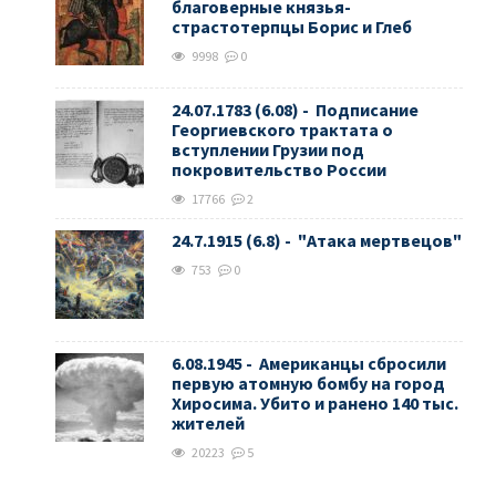
благоверные князья-
страстотерпцы Борис и Глеб
9998
0
24.07.1783 (6.08) - Подписание
Георгиевского трактата о
вступлении Грузии под
покровительство России
17766
2
24.7.1915 (6.8) - "Атака мертвецов"
753
0
6.08.1945 - Американцы сбросили
первую атомную бомбу на город
Хиросима. Убито и ранено 140 тыс.
жителей
20223
5