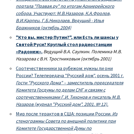
портала "Правая.ру" по итогам Архиерейского
собора. Участвуют: М.В.Назаров, К.А.Фролов,
В.И.Карпец, Г.Б.Николаев. Ведущий - Илья
Бражников (октябрь 2004)
"Кто вы, мистер Путин?", или Есть ли шансы у
Святой Руси? Круглый стол радиостанции
«Радонеж».
Ведущий В.А. Саулкин. Полемика М.В.
Назарова с В.Н. Тростниковым (октябрь 2001)
Соотечественники за рубежом: нужны ли они
России? Телепередача "Русский дом", осень 2001 г.
Гости "Русского Дома" – заместитель председателя
Комитета Госдумы по делам СНГ и связям с
соотечественниками Г.И. Тихонов и писатель М.В.
Назаров (журнал "Русский дом". 2001. № 12).
Мир после терактов в США: позиции России.
Из
стенограммы Совета по внешней политике при
Комитете Государственной Думы по