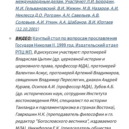
международным делам. Участвуют Л.И. Бородин,
М.И. Гельвановский, В.И. Жижин, М.В. Назаров, А.И.
Неклесса Д.О. Рогозин, А.Н. Савельев, А.В.
Соловьев, А.И. Уткин, А.А. Шабанов, В.И. Юртаев
(12.10.2001)
ВИДЕО:
Круглый стол по вопросам прославления
Государя Николая II. 1999 год. Издательский отдел
РПЦ МП.
В дискуссии участвуют: протоиерей
Владислав Цыпин (др. церковной истории и
церковного права, профессор МДА), протоиерей
Валентин Асмус, протоиерей Артемий Владимиров,
священник Владимир Переслегин, диакон Андрей
Кураев, Осипов А.И. (профессор МДА), Зубов А.Б.
(др. исторических наук, сотрудник Института
востоковедения РАН, специалист по истории
Таиланда и парламентаризма в странах Востока),
Гаврюшин Н.К. (преподаватель философии и гл.
редактор "Богословского вестника", издаваемого
МДА), Никифоров Е.К. (председатель общества