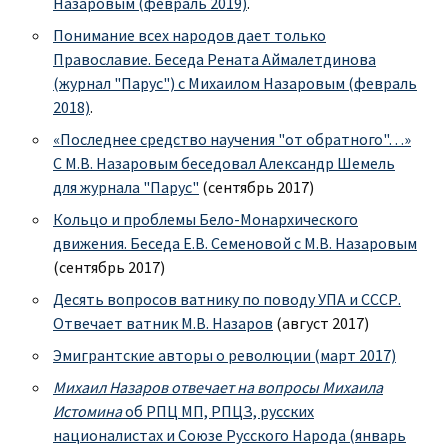
Назаровым
(февраль 2019)
.
Понимание всех народов дает только
Православие. Беседа Рената Аймалетдинова
(журнал "Парус") с Михаилом Назаровым (февраль
2018)
.
«Последнее средство научения "от обратного"…»
С М.В. Назаровым беседовал Александр Шемель
для журнала "Парус"
(сентябрь 2017)
Кольцо и проблемы Бело-Монархического
движения. Беседа Е.В. Семеновой с М.В. Назаровым
(сентябрь 2017)
Десять вопросов ватнику по поводу УПА и СССР.
Отвечает ватник М.В. Назаров
(август 2017)
Эмигрантские авторы о революции (март 2017)
Михаил Назаров отвечает на вопросы Михаила
Истомина
об РПЦ МП, РПЦЗ, русских
националистах и Союзе Русского Народа (январь