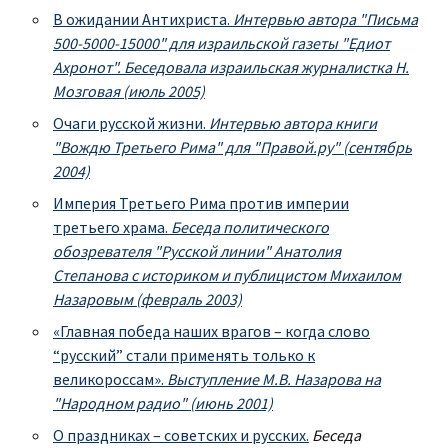
В ожидании Антихриста.
Интервью автора "Письма
500-5000-15000" для израильской газеты "Едиот
Ахронот". Беседовала израильская журналистка Н.
Мозговая (июль 2005)
Очаги русской жизни.
Интервью автора книги
"Вождю Третьего Рима" для "Правой.ру" (сентябрь
2004)
Империя Третьего Рима против империи
третьего храма.
Беседа политического
обозревателя "Русской линии" Анатолия
Степанова с историком и публицистом Михаилом
Назаровым (февраль 2003)
«Главная победа наших врагов – когда слово
“русский” стали применять только к
великороссам».
Выступление М.В. Назарова на
"Народном радио" (июнь 2001)
О праздниках – советских и русских.
Беседа