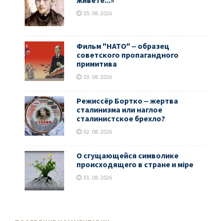
живёте...»
05. 08. 2026
Фильм "НАТО" ‒ образец
советского пропагандного
примитива
03. 08. 2026
Режиссёр Бортко ‒ жертва
сталинизма или наглое
сталинистское брехло?
02. 08. 2026
О сгущающейся символике
происходящего в стране и мiре
01. 08. 2026