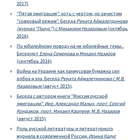
2017)
.
"Пятая эмиграция": хоть с чертом, но зачистим
"совковый режим". Беседа
Рената Аймалетдинова
(журнал "Парус") с Михаилом Назаровым
(октябрь
2016)
.
По юбилейному поводу на не юбилейные темы...
Беседуют
Елена Семенова и Михаил Назаров
(сентябрь 2016)
.
Война на Украине как лакмусовая бумажка сил
добра и зла. Беседа
Рената Аймалетдинова с М.В.
Назаровым
(август 2015)
.
Беседа с автором книги "Миссия русской
эмиграции".
Иер. Александр Малых, прот. Сергий
Кондаков, прот. Михаил Карпеев, М.В. Назаров
(август 2015)
.
Роль русской литературы и литературного
журнала в современной России.
Ирина Калус