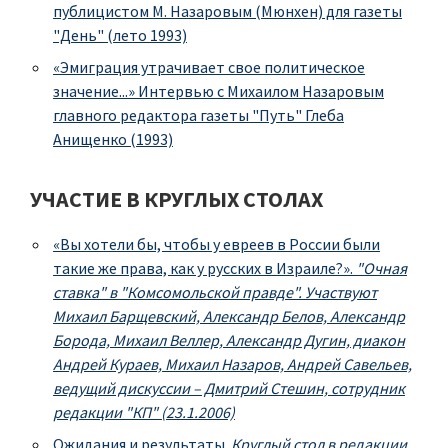
публицистом М. Назаровым (Мюнхен) для газеты
"День" (лето 1993)
«Эмиграция утрачивает свое политическое
значение...» Интервью с Михаилом Назаровым
главного редактора газеты "Путь" Глеба
Анищенко (1993)
УЧАСТИЕ В КРУГЛЫХ СТОЛАХ
«Вы хотели бы, чтобы у евреев в России были
такие же права, как у русских в Израиле?».
"Очная
ставка" в "Комсомольской правде". Участвуют
Михаил Барщевский, Александр Белов, Александр
Борода, Михаил Веллер, Александр Дугин, диакон
Андрей Кураев, Михаил Назаров, Андрей Савельев,
ведущий дискуссии – Дмитрий Стешин, сотрудник
редакции "КП" (23.1.2006)
Ожидания и результаты.
Круглый стол в редакции