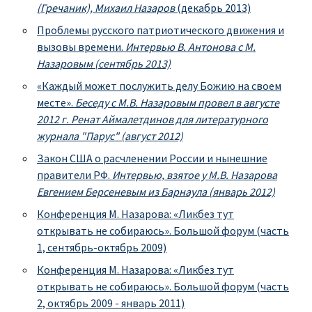
(Гречаник), Михаил Назаров
(декабрь 2013)
Проблемы русского патриотического движения и
вызовы времени.
Интервью В. Антонова с М.
Назаровым (сентябрь 2013)
«Каждый может послужить делу Божию на своем
месте».
Беседу с М.В. Назаровым провел в августе
2012 г. Ренат Аймалетдинов для литературного
журнала "Парус" (август 2012)
Закон США о расчленении России и нынешние
правители РФ.
Интервью, взятое у М.В. Назарова
Евгением Берсеневым из Барнаула (январь 2012)
Конференция М. Назарова: «Ликбез тут
открывать не собираюсь». Большой форум (часть
1, сентябрь-октябрь 2009)
Конференция М. Назарова: «Ликбез тут
открывать не собираюсь». Большой форум (часть
2, октябрь 2009 - январь 2011)