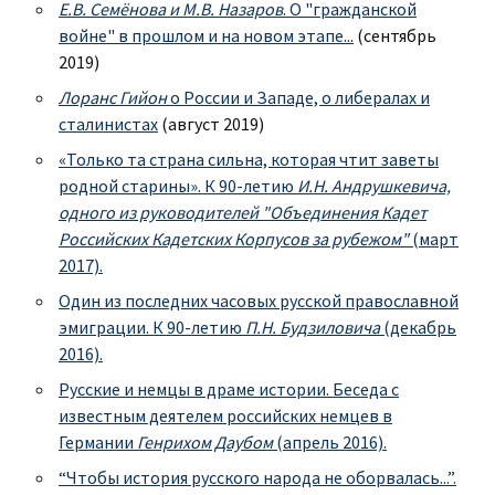
Е.В. Семёнова и М.В. Назаров
. О "гражданской
войне" в прошлом и на новом этапе...
(сентябрь
2019)
Лоранс Гийон
о России и Западе, о либералах и
сталинистах
(август 2019)
«Только та страна сильна, которая чтит заветы
родной старины». К 90-летию
И.Н. Андрушкевича,
одного из руководителей "Объединения Кадет
Российских Кадетских Корпусов за рубежом"
(март
2017).
Один из последних часовых русской православной
эмиграции. К 90-летию
П.Н. Будзиловича
(декабрь
2016).
Русские и немцы в драме истории. Беседа с
известным деятелем российских немцев в
Германии
Генрихом Даубом
(апрель 2016).
“Чтобы история русского народа не оборвалась...”.