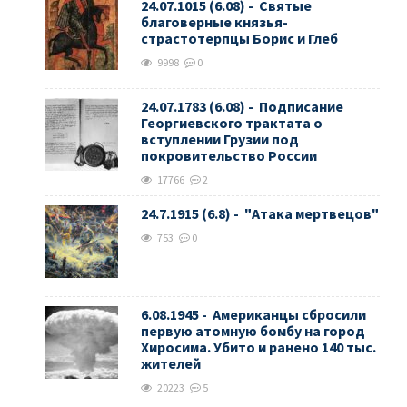
24.07.1015 (6.08) - Святые
благоверные князья-
страстотерпцы Борис и Глеб
9998
0
24.07.1783 (6.08) - Подписание
Георгиевского трактата о
вступлении Грузии под
покровительство России
17766
2
24.7.1915 (6.8) - "Атака мертвецов"
753
0
6.08.1945 - Американцы сбросили
первую атомную бомбу на город
Хиросима. Убито и ранено 140 тыс.
жителей
20223
5